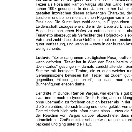
Tézier als Posa und Ramón Vargas als Don Carlo.
Ferr
schon 1997 gesungen. In den Jahren seither hat er d
gestaltet inzwischen diesen schwierigen Charakter, de
Existenz und seinen menschlichen Regungen wie in ein
Präzision. Die Kunst liegt wohl darin, in Filippo eine
Leidenschaft zuzugestehen, die in der Liebe zu Elisab
Enge des spanischen Hofes zu entrinnen sucht – obw
Furlanetto überzeugt als Verfechter des Hofprotokolls e
Vater und zieht dabei diese Gefühle nie auf eine „nieder
guter Verfassung, und wenn er – etwa in der kurzen Ans
wenig schonte.
Ludovic Tézier
sang einen vorzüglichen Posa, kraftvol
wenn gefordert. Tezier hat in Wien den Posa bereits v
„Don Carlos“ gesungen – damals zurückhaltender. Sein B
Stimme mit kernigem Timbre, die er auch weicher runde
Gefängnisszene bewiesen hat. Tézier hat zudem gut g
gegenüber Filippo „positioniert“, so dass man e
Bühnenfiguren erleben durfte.
Der dritte im Bunde,
Ramón Vargas,
war ebenfalls gut 
zwar immer noch zu lyrisch für die Partie, aber er kla
ohne übermäßig zu forcieren deutlich besser als in de
die Spitzentöne, die sich kräftig und heller gefärbt von s
Darstellerisch blieb sein Infant etwas blass – etwa di
der Reaktion von Vargas darüber abzeichnete, dass 
stimmlich als Großinquisitor schon etwas rauhbeinig un
packend und ging unter die Haut.