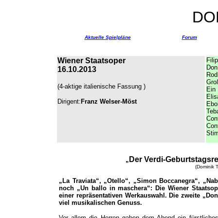
DO
Aktuelle Spielpläne
Forum
Wiener Staatsoper
Fili
Don 
16.10.2013
Rod
Groß
(4-aktige italienische Fassung )
Ein
Elis
Dirigent:
Franz Welser-Möst
Ebol
Teb
Con
Con
Sti
Der Verdi-Geburtstagsre
„
(Dominik T
„La Traviata“, „Otello“, „Simon Boccanegra“, „N
noch „Un ballo in maschera“: Die Wiener Staatsop
einer repräsentativen Werkauswahl. Die zweite „Don
viel musikalischen Genuss.
Vor allem die Herren gaben dem Abend ein fürstliches 