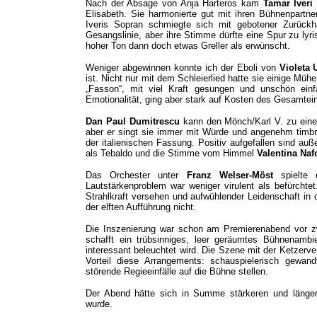
Nach der Absage von Anja Harteros kam
Tamar Iveri
Elisabeth. Sie harmonierte gut mit ihren Bühnenpartne
Iveris Sopran schmiegte sich mit gebotener Zurückha
Gesangslinie, aber ihre Stimme dürfte eine Spur zu lyri
hoher Ton dann doch etwas Greller als erwünscht.
Weniger abgewinnen konnte ich der Eboli von
Violeta
ist. Nicht nur mit dem Schleierlied hatte sie einige Mühe
„Fasson“, mit viel Kraft gesungen und unschön ei
Emotionalität, ging aber stark auf Kosten des Gesamtei
Dan Paul Dumitrescu
kann den Mönch/Karl V. zu einer 
aber er singt sie immer mit Würde und angenehm timbri
der italienischen Fassung. Positiv aufgefallen sind a
als Tebaldo und die Stimme vom Himmel
Valentina Naf
Das Orchester unter
Franz Welser-Möst
spielte
Lautstärkenproblem war weniger virulent als befürchtet.
Strahlkraft versehen und aufwühlender Leidenschaft in 
der elften Aufführung nicht.
Die Inszenierung war schon am Premierenabend vor zw
schafft ein trübsinniges, leer geräumtes Bühnenamb
interessant beleuchtet wird. Die Szene mit der Ketzerve
Vorteil diese Arrangements: schauspielerisch gewan
störende Regieeinfälle auf die Bühne stellen.
Der Abend hätte sich in Summe stärkeren und längere
wurde.