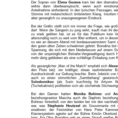
Der Sopran von
Elena Guseva
kam bei den dramatisc
wirkte dann überbeansprucht, wenn auch emotion
Anteilnahme einfordernd. In den lyrischen Passagen, wie
Stimme mit melancholisch timbriertem Klang. Insofern h
aber gesanglich zu unausgewogenen Eindruck.
Bei der Gräfin stellt sich mir immer die Frage, wie g
darf. Wenn die Sängerin zu jung wirkt, kauft man ihr di
zu stark gelitten hat, ist es für das Publikum kein 
altersmäßig noch zu weit vom 80er entfernt, um in dieser
so wie an diesem Abend mit bordeauxweinrotem Samt a
den guten alten Zeiten schwärmen gehört. Borodina bot 
Spannung, die sich mit dem Niederlassen auf einem Stah
von der ursprünglichen Beinahe-Vergewaltigung durch 
mehr übrig geblieben als eine schläfrige Einladung zum K
Als gesanglicher „Man of the Match“ empfahl sich
Alexe
den Pluto bei): ein kräftiger, etwas rautimbrierter B
Ausdruckskraft zur Geltung brachte. Beim Jeletzki von
auch so einen stimmlichen „Samtbehang“ gewünsc
Solodovnikov
(als Surin kurzfristig für Artyom 
(Tschekalinski) profilierten sich als stichelnde Stichwortg
Bei den Damen hatten
Monika Bohinec
und
An
beziehungsweise Mascha auch die Daphnis beziehungs
Bohinec hinterließ von den beiden bei mir den nachhalti
war, was
Stephanie Houtzeel
als Gouvernante mit 
erwähnen: der Festordner von Hans Peter Kammere
Klavierspielerin agierte auf der Bühne Kristin Okerlun
lang. Für Olga Borodina gab es einen Strauß weißer Ros