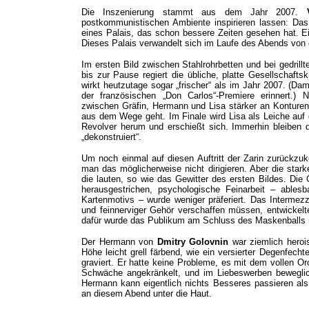
Die Inszenierung stammt aus dem Jahr 2007.
postkommunistischen Ambiente inspirieren lassen: Das
eines Palais, das schon bessere Zeiten gesehen hat. Ei
Dieses Palais verwandelt sich im Laufe des Abends von 
Im ersten Bild zwischen Stahlrohrbetten und bei gedril
bis zur Pause regiert die übliche, platte Gesellschaftsk
wirkt heutzutage sogar „frischer“ als im Jahr 2007. (D
der französischen „Don Carlos“-Premiere erinnert.)
zwischen Gräfin, Hermann und Lisa stärker an Konturen
aus dem Wege geht. Im Finale wird Lisa als Leiche auf 
Revolver herum und erschießt sich. Immerhin bleiben d
„dekonstruiert“.
Um noch einmal auf diesen Auftritt der Zarin zurückzu
man das möglicherweise nicht dirigieren. Aber die st
die lauten, so wie das Gewitter des ersten Bildes. Die
herausgestrichen, psychologische Feinarbeit – ablesb
Kartenmotivs – wurde weniger präferiert. Das Intermez
und feinnerviger Gehör verschaffen müssen, entwickelt
dafür wurde das Publikum am Schluss des Maskenballs m
Der Hermann von
Dmitry Golovnin
war ziemlich herois
Höhe leicht grell färbend, wie ein versierter Degenfecht
graviert. Er hatte keine Probleme, es mit dem vollen 
Schwäche angekränkelt, und im Liebeswerben beweglic
Hermann kann eigentlich nichts Besseres passieren als
an diesem Abend unter die Haut.