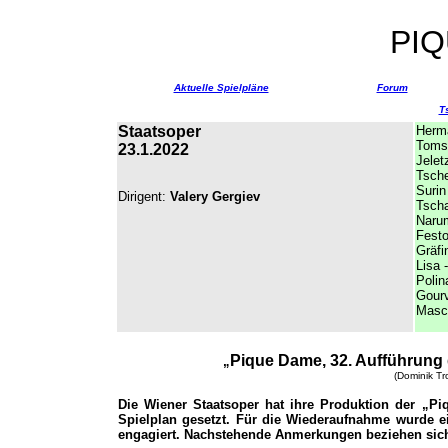
PI
Aktuelle Spielpläne
Forum
T
Staatsoper
Herm
Tomsk
23.1.2022
Jelet
Tsche
Surin
Dirigent:
Valery Gergiev
Tscha
Nar
Festo
Gräfi
Lisa -
Polin
Gour
Masc
Pique Dame, 32. Aufführung 
„
(Dominik Tr
Die Wiener Staatsoper hat ihre Produktion der „P
Spielplan gesetzt. Für die Wiederaufnahme wurde ei
engagiert. Nachstehende Anmerkungen beziehen sich 