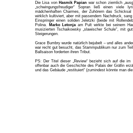
Die Lisa von
Hasmik Papian
war schon ziemlich „ausge
„schwingungsfreudiger“ Sopran ließ einen viele l
mädchenhaften Charmes, der Zuhörern das Schicksal L
wirklich kultiviert, aber mit passendem Nachdruck, san
Einspringer einen soliden Jeletzki (beide mit Rollend
Polina.
Marko Letonja
am Pult wirkte bei seinem Hausd
musizierten Tschaikowsky „slawischer Schule", mit gu
Steigerungen.
Grace Bumbry wurde natürlich bejubelt – und alles and
war recht gut besucht, das Stammpublikum nur zum Teil 
Ballsaison forderten ihren Tribut.
PS: Der Titel dieser „Review“ bezieht sich auf die i
offenbar auch die Geschichte des Palais der Gräfin erzä
und das Gebäude „restituiert“ (zumindest könnte man die