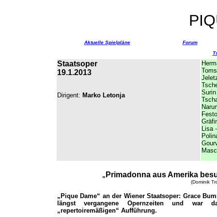
PI
Aktuelle Spielpläne
Forum
T
Staatsoper
Herm
Tomsk
19.1.2013
Jelet
Tsche
Surin
Dirigent:
Marko Letonja
Tscha
Nar
Festo
Gräfi
Lisa -
Polin
Gour
Masc
Primadonna aus Amerika bes
„
(Dominik Tr
„Pique Dame“ an der Wiener Staatsoper: Grace Bumbr
längst vergangene Opernzeiten und war da
„repertoiremäßigen“ Aufführung.