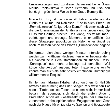
Umbesetzungen sind zu dieser Jahreszeit keine Überr
Marina Poplavskaya mussten Hermann und Lisa neu 
benötigt – glücklicher Weise blieb Grace Bumbry fit.
Grace Bumbry
ist nach über 20 Jahren wieder auf die
Gräfin mit Würde und Noblesse: Eine in allen Ehren un
„Reminiszenzen“ fähige „Herz-Dame“, mit einer nach wie 
die die Erinnerungen der Gräfin an ihre Liebes- und 
Fluss zur Geltung brachte. Das klang, als würde man g
verköstigen, und erzeugte Momente einer artifiziell ü
dieser Staatsopernproduktion als Relikt einer längst v
noch im besten Sinne des Wortes „Primadonnen“ gegebe
So formten sich diese wenigen Minuten intensiv, sehr p
wurden zum kräftigen Nachleuchten einer bedeutenden 
als Sopran neue Herausforderungen zu suchen. Dass s
„Konzeption“ aus nicht unbedingt auf derselben We
körperliche „Action“ ausgerichteten Inszenierung von 
konnte man auch als sehr positiv empfinden. Bumbry gi
willkommenes Requisit.
Ihr Hermann,
Marian Talaba
, ist schon öfters für Neil 
bewies einmal mehr, dass der Sänger im slawischen Fach
nasale Timbre seines Tenors es einem nicht immer leich
begann als sperriger, sich durch die ersten Bilde
Produktion schon als Zweitbesetzung bei der Premiere 
zunehmend, schauspielerisches Engagement und Gesan
nach der Pause für einige starke Szenen und überzeugte 