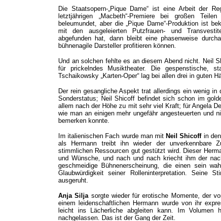
Die Staatsopern-„Pique Dame“ ist eine Arbeit der Re
letztjährigen „Macbeth“-Premiere bei großen Teil
beleumundet, aber die „Pique Dame“-Produktion ist be
mit den ausgeleierten Putzfrauen- und Transvestiten
abgefunden hat, dann bleibt eine phasenweise durch
bühnenagile Darsteller profitieren können.
Und an solchen fehlte es an diesem Abend nicht. Neil S
für prickelndes Musiktheater. Die gespenstische, s
Tschaikowsky „Karten-Oper“ lag bei allen drei in guten H
Der rein gesangliche Aspekt trat allerdings ein wenig in 
Sonderstatus; Neil Shicoff befindet sich schon im gold
allem nach der Höhe zu mit sehr viel Kraft; für Angela D
wie man an einigen mehr ungefähr angesteuerten und ni
bemerken konnte.
Im italienischen Fach wurde man mit
Neil Shicoff
in den
als Hermann treibt ihn wieder der unverkennbare Z
stimmlichen Ressourcen gut gestützt wird. Dieser Herm
und Wünsche, und nach und nach kriecht ihm der nackt
geschmeidige Bühnenerscheinung, die einen sein wahre
Glaubwürdigkeit seiner Rolleninterpretation. Seine
ausgeruht.
Anja Silja
sorgte wieder für erotische Momente, der vo
einem leidenschaftlichen Hermann wurde von ihr expre
leicht ins Lächerliche abgleiten kann. Im Volumen 
nachgelassen. Das ist der Gang der Zeit.