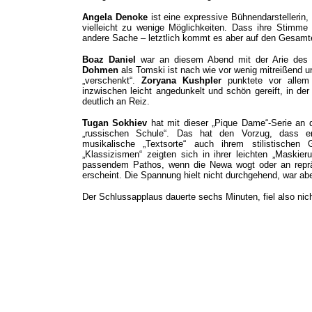
Angela Denoke
ist eine expressive Bühnendarstellerin, 
vielleicht zu wenige Möglichkeiten. Dass ihre Stimme 
andere Sache – letztlich kommt es aber auf den Gesamte
Boaz Daniel
war an diesem Abend mit der Arie des J
Dohmen
als Tomski ist nach wie vor wenig mitreißend u
„verschenkt“.
Zoryana Kushpler
punktete vor allem 
inzwischen leicht angedunkelt und schön gereift, in der
deutlich an Reiz.
Tugan Sokhiev
hat mit dieser „Pique Dame“-Serie an d
„russischen Schule“. Das hat den Vorzug, dass er
musikalische „Textsorte“ auch ihrem stilistische
„Klassizismen“ zeigten sich in ihrer leichten „Maskier
passendem Pathos, wenn die Newa wogt oder an reprä
erscheint. Die Spannung hielt nicht durchgehend, war a
Der Schlussapplaus dauerte sechs Minuten, fiel also nic