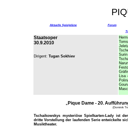
PI
Aktuelle Spielpläne
Forum
T
Staatsoper
Herm
Tomsk
30.9.2010
Jelet
Tsche
Surin
Dirigent:
Tugan Sokhiev
Tscha
Nar
Festo
Gräfi
Lisa -
Polin
Gour
Masc
Pique Dame - 20. Aufführung
„
(Dominik Tr
Tschaikowskys mysteriöse Spielkarten-Lady ist de
dritte Vorstellung der laufenden Serie entwickelte s
Musiktheater.