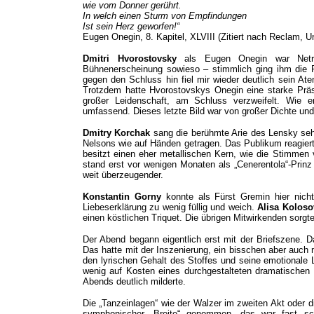
wie vom Donner gerührt.
In welch einen Sturm von Empfindungen
Ist sein Herz geworfen!“
Eugen Onegin, 8. Kapitel, XLVIII (Zitiert nach Reclam, U
Dmitri Hvorostovsky
als Eugen Onegin war Netr
Bühnenerscheinung sowieso – stimmlich ging ihm die Pa
gegen den Schluss hin fiel mir wieder deutlich sein Ate
Trotzdem hatte Hvorostovskys Onegin eine starke Präse
großer Leidenschaft, am Schluss verzweifelt. Wie e
umfassend. Dieses letzte Bild war von großer Dichte und
Dmitry Korchak
sang die berühmte Arie des Lensky sehr
Nelsons wie auf Händen getragen. Das Publikum reagierte
besitzt einen eher metallischen Kern, wie die Stimmen
stand erst vor wenigen Monaten als „Cenerentola“-Prin
weit überzeugender.
Konstantin Gorny
konnte als Fürst Gremin hier nich
Liebeserklärung zu wenig füllig und weich.
Alisa Koloso
einen köstlichen Triquet. Die übrigen Mitwirkenden sorgt
Der Abend begann eigentlich erst mit der Briefszene. Da
Das hatte mit der Inszenierung, ein bisschen aber auch
den lyrischen Gehalt des Stoffes und seine emotionale 
wenig auf Kosten eines durchgestalteten dramatischen 
Abends deutlich milderte.
Die „Tanzeinlagen“ wie der Walzer im zweiten Akt oder d
symphonischer „Breite“ genommen, das war fast scho