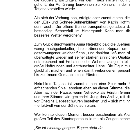
die großen Erwartungen. Vor dem Haus hatten noch Le
gehofft, der Aufführung beiwohnen zu können, in der
Tatjana vorstellen würde.
Als sich der Vorhang hob, erfolgte aber zuerst einmal di
den „Eis- und Schnee-Bühnenbildern“ von Katrin Hoffm
denn auch. Die offene Bühne transportiert geradezu d
beständige Schneefall im Hintergrund: Kann man dies
besseres Wetter verordnen?
Zum Glück durchwärmte Anna Netrebko bald die „Gefriers
wenig nachgedunkelter, breitströmender Sopran um
geschwungener weicher Schal, und dankbar ließ man sic
überwältigte wieder mit seiner starken sinnlichen Qualit
entsprechend mit Frohsinn oder Wehmut ausgestaltet.
große Hoffnungen und enttäuschter Liebe. Die Figur m
glaubhaft machen und einen damit verbundenen persö
bis zur treuen Gemahlin eines Fürsten.
Netrebkos Tatjana ist zuerst schon eine Spur mehr F
erfrischenden Spiel, sondern eben an dieser Stimme, die
Aber nach der Pause, wenn Netrebko als Fürstin Gremin
und ihrer Stimme wie geblendet. Jung das Antlitz, reif 
vor Onegins Liebesschwüren bestehen und – sich mit ihr
– effektvoll von der Bühne schreiten.
Wer könnte diesen Moment besser beschreiben als Alex
großen Teil des Staatsopernpublikums als Zeugen nennen
„Sie ist hinausgegangen. Eugen steht da