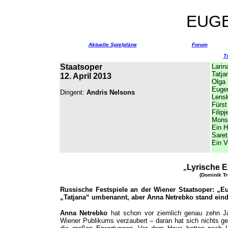
EUG
Aktuelle Spielpläne
Forum
T
Staatsoper
Larin
Tatja
12. April 2013
Olga
Euge
Dirigent:
Andris Nelsons
Lensk
Fürst
Filip
Monsi
Ein 
Saret
Ein V
L
yrische 
„
(Dominik Tr
Russische Festspiele an der Wiener Staatsoper: „
„Tatjana“ umbenannt, aber Anna Netrebko stand eind
Anna Netrebko
hat schon vor ziemlich genau zehn Ja
Wiener Publikums verzaubert – daran hat sich nichts g