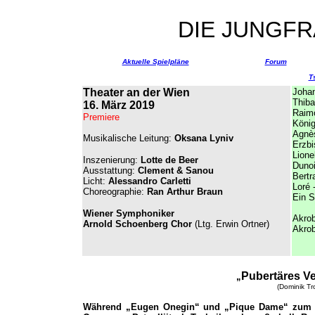
DIE JUNGF
Aktuelle Spielpläne
Forum
T
Theater an der Wien
Joha
Thiba
16. März 2019
Raimo
Premiere
König
Agnè
Musikalische Leitung:
Oksana Lyniv
Erzbi
Lione
Inszenierung:
Lotte de Beer
Duno
Ausstattung:
Clement & Sanou
Bertr
Licht:
Alessandro Carletti
Loré 
Choreographie:
Ran Arthur Braun
Ein S
Wiener Symphoniker
Akrob
Arnold Schoenberg Chor
(Ltg. Erwin Ortner)
Akrob
Pubertäres Ve
„
(Dominik Tr
Während „Eugen Onegin“ und „Pique Dame“ zum Ke