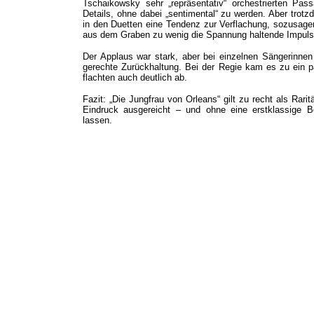
Tschaikowsky sehr „repräsentativ“ orchestrierten Pa
Details, ohne dabei „sentimental“ zu werden. Aber trot
in den Duetten eine Tendenz zur Verflachung, sozusag
aus dem Graben zu wenig die Spannung haltende Impuls
Der Applaus war stark, aber bei einzelnen Sängerinnen
gerechte Zurückhaltung. Bei der Regie kam es zu ein pa
flachten auch deutlich ab.
Fazit: „Die Jungfrau von Orleans“ gilt zu recht als Rar
Eindruck ausgereicht – und ohne eine erstklassige B
lassen.