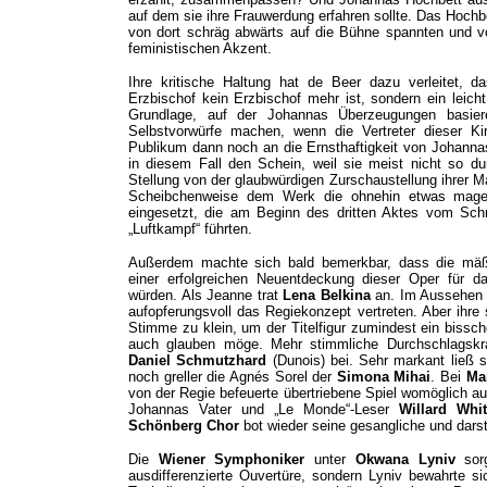
auf dem sie ihre Frauwerdung erfahren sollte. Das Hochbe
von dort schräg abwärts auf die Bühne spannten und vo
feministischen Akzent.
Ihre kritische Haltung hat de Beer dazu verleitet, d
Erzbischof kein Erzbischof mehr ist, sondern ein leicht 
Grundlage, auf der Johannas Überzeugungen basier
Selbstvorwürfe machen, wenn die Vertreter dieser Ki
Publikum dann noch an die Ernsthaftigkeit von Johanna
in diesem Fall den Schein, weil sie meist nicht so d
Stellung von der glaubwürdigen Zurschaustellung ihrer M
Scheibchenweise dem Werk die ohnehin etwas mage
eingesetzt, die am Beginn des dritten Aktes vom Sch
„Luftkampf“ führten.
Außerdem machte sich bald bemerkbar, dass die mäßi
einer erfolgreichen Neuentdeckung dieser Oper für da
würden. Als Jeanne trat
Lena Belkina
an. Im Aussehen p
aufopferungsvoll das Regiekonzept vertreten. Aber ihre
Stimme zu klein, um der Titelfigur zumindest ein bissc
auch glauben möge. Mehr stimmliche Durchschlagskr
Daniel Schmutzhard
(Dunois) bei. Sehr markant ließ 
noch greller die Agnés Sorel der
Simona Mihai
. Bei
Ma
von der Regie befeuerte übertriebene Spiel womöglich au
Johannas Vater und „Le Monde“-Leser
Willard Whi
Schönberg Chor
bot wieder seine gesangliche und darst
Die
Wiener Symphoniker
unter
Okwana Lyniv
sor
ausdifferenzierte Ouvertüre, sondern Lyniv bewahrte