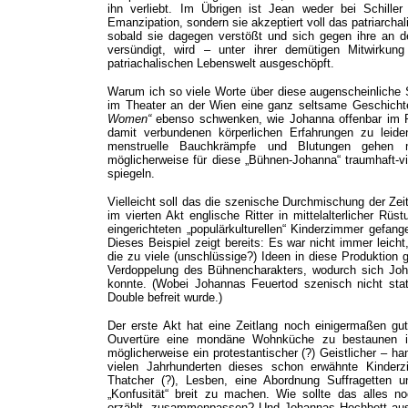
ihn verliebt. Im Übrigen ist Jean weder bei Schille
Emanzipation, sondern sie akzeptiert voll das patriarchali
sobald sie dagegen verstößt und sich gegen ihre an der
versündigt, wird – unter ihrer demütigen Mitwirkun
patriachalischen Lebenswelt ausgeschöpft.
Warum ich so viele Worte über diese augenscheinliche Se
im Theater an der Wien eine ganz seltsame Geschichte
Women“
ebenso schwenken, wie Johanna offenbar im R
damit verbundenen körperlichen Erfahrungen zu leiden
menstruelle Bauchkrämpfe und Blutungen gehen 
möglicherweise für diese „Bühnen-Johanna“ traumhaft-vi
spiegeln.
Vielleicht soll das die szenische Durchmischung der Zei
im vierten Akt englische Ritter in mittelalterlicher R
eingerichteten „populärkulturellen“ Kinderzimmer gefan
Dieses Beispiel zeigt bereits: Es war nicht immer leich
die zu viele (unschlüssige?) Ideen in diese Produktion
Verdoppelung des Bühnencharakters, wodurch sich Johan
konnte. (Wobei Johannas Feuertod szenisch nicht stat
Double befreit wurde.)
Der erste Akt hat eine Zeitlang noch einigermaßen gut
Ouvertüre eine mondäne Wohnküche zu bestaunen i
möglicherweise ein protestantischer (?) Geistlicher – ha
vielen Jahrhunderten dieses schon erwähnte Kinderzi
Thatcher (?), Lesben, eine Abordnung Suffragetten 
„Konfusität“ breit zu machen. Wie sollte das alles 
erzählt, zusammenpassen? Und Johannas Hochbett aus 