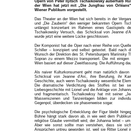
Opern von Peter Iljitsch Tschaikowsky außerhalb Ru
der Wien hat jetzt mit „Die Jungfrau von Orléans
Wiener Publikum vorgestellt.
Das Theater an der Wien hat sich bereits in der Vergan
und „Die Zauberin“ den weniger bekannten Opern Tsc
unlängst konzertant im Rahmen eines Gastspiels d
Tschaikowsky Versuch, das Schicksal von Jeanne d’Ar
wurde jetzt eine weitere Lücke geschlossen.
Der Komponist hat die Oper nach einer Reihe von Quell
Schiller – konzipiert und selbst getextet. Bald nach
Wunsch der Direktion des St. Petersburgers Mariinsky T
Sopran zu einem Mezzo transponiert. Die mit einigen 
Wien basiert auf dieser Zweitfassung. Die Aufführung dau
Als naiver Kulturkonsument geht man natürlich davon
Schicksal von Jeanne d’Arc, ihre Berufung, ihr Kam
Geschichte, auch wenn Tschaikowsky wesentliche Eleme
Die dramatische Verdichtung des Stoffes ist bei s
Liebesgeschichte mit Lionel und die Anklage von Johannas
und fragmentarisch. Tschaikowksy hat mit seiner „Je
Massenszenen und Tanzeinlagen bilden zur individue
Gegenpol, überdecken sie phasenweise sogar.
Die psychologische Entwicklung der Figur bleibt hinge
Bühne hängt stark davon ab, in wie weit dem Publiku
religiöse Glaube vermittelt wird, der Johanna leitet – 
Aber wie sonst sollte man verstehen, dass sie sich p
Ansprüchen untreu geworden ist, weil sie Ritter Lionel 