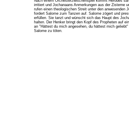
Nach einem Orchesterzwischenspiel kommt Herodes samt 
irritiert und Jochanaans Anmerkungen aus der Zisterne 
rufen einen theologischen Streit unter den anwesenden 
fordert Salome zum Tanzen auf. Salome zögert und press
erfüllen. Sie tanzt und wünscht sich das Haupt des Joch
halten. Der Henker bringt den Kopf des Propheten auf e
an "Hättest du mich angesehen, du hättest mich geliebt"
Salome zu töten.