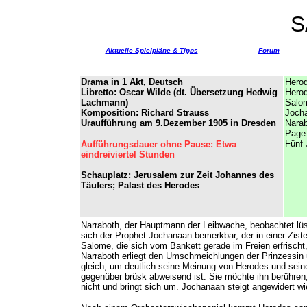
S
Aktuelle Spielpläne & Tipps
Forum
Drama in 1 Akt, Deutsch
Herod
Libretto: Oscar Wilde (dt. Übersetzung Hedwig
Hero
Lachmann)
Salo
Komposition: Richard Strauss
Jocha
Uraufführung am 9.Dezember 1905 in Dresden
Narab
Page 
Fünf 
Aufführungsdauer ohne Pause: Etwa
eindreiviertel Stunden
Schauplatz: Jerusalem zur Zeit Johannes des
Täufers; Palast des Herodes
Narraboth, der Hauptmann der Leibwache, beobachtet lüs
sich der Prophet Jochanaan bemerkbar, der in einer Zis
Salome, die sich vom Bankett gerade im Freien erfrischt
Narraboth erliegt den Umschmeichlungen der Prinzessin
gleich, um deutlich seine Meinung von Herodes und seine
gegenüber brüsk abweisend ist. Sie möchte ihn berühren,
nicht und bringt sich um. Jochanaan steigt angewidert wie