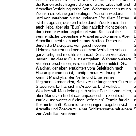
die Karten aufschlagen, die eine reiche Erbschaft und
d
Arabellas Verlobung verheißen. Währenddessen muss
b
Zdenka die Gläubiger beruhigen. Arabella wiederum
B
wird von Verehrern nur so umlagert. Vor allem Matteo
A
ist ihr zugetan, dessen Liebe durch Zdenka (die ihn
i
auch liebt, aber als "Bub" das natürlich nicht zeigen
m
darf) immer wieder angefeuert wird. Sie lässt ihm
D
vermeintliche Liebesbriefe Arabellas zukommen. Aber
B
Arabella macht sich nichts aus Matteo. Dieser ist
Z
durch die Diskrepanz von geschriebenen
S
Liebesschwüren und persönlichem Verhalten schon
w
ganz fertig und möchte sich nach Galizien versetzen
f
lassen, um dieser Qual zu entgehen. Während weitere
O
Verehrer erscheinen, wird ein Besuch gemeldet. Graf
i
Waldner, der eben ernüchtert vom Spieltisch nach
h
Hause gekommen ist, schöpft neue Hoffnung. Es
m
kommt Mandryka, der Neffe und Erbe seines
g
Regimentskameraden, Besitzer umfangreicher Güter in
k
Slawonien. Er hat sich in Arabellas Bild verliebt.
a
Waldner will Mandryka gleich seiner Familie vorstellen,
s
aber Mandryka findet das unpassend. Er zieht sich
p
zurück und wartet auf einen "offziellen" Termin für die
z
Bekanntschaft. Kaum ist er gegangen, begeben sich
a
Arabella und Zdenka zu einer Schlittenpartie mit einem
S
von Arabellas Verehrern.