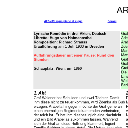
A
Aktuelle Spielpläne & Tipps
Forum
Lyrische Komödie in drei Akten, Deutsch
Graf
Libretto: Hugo von Hofmannsthal
Ade
Komposition: Richard Strauss
Arab
Uraufführung am 1 Juli 1933 in Dresden
Zden
Man
Matt
Aufführungsdauer mit einer Pause: Rund drei
Graf
Stunden
Graf
Graf
Schauplatz: Wien, um 1860
Die 
Eine
Wei
Bedi
1. Akt
2
Graf Waldner hat Schulden und zwei Töchter. Damit
D
ihm diese nicht zu teuer kommen, wird Zdenka als Bub
M
erzogen. Arabella hingegen möchte der Graf gerne an
F
einen ehemaligen Regimentskameraden verheiraten,
v
der reich ist. Er hat ihm diesbezüglich eine Nachricht
M
und ein Bild Arabellas zukommen lassen. Während
a
sich der Graf an diese Hoffnung klammert, logiert
e
Familie Waldner in einem Hotel. Die Mutter lässt sich
Z