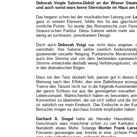
Deborah Voigts Salome-Debüt an der Wiener Staatso
und auch sonst wars keine Sternstunde im Haus am 
Das begann schon bei der musikalischen Leitung von
Le
ganz in seinem Element, fehlte ihm für das geschickt
sinnliche Pointe. So wurde das Romantische zum Feind
Strauss’schen Partitur. Diese Salome wirkte mehr wie
wenig an ruchlosem, provokantem Design.
Doch auch
Deborah Voigt
war nicht dazu angetan, 
vermitteln. Ihre Salome wirkte ziemlich bodenständ
goutierende sexuelle Neigung. Puritanische Moralvors
auch ihre Stimme viel von dem betörenden samtweichen
Stimme entwickelte deshalb wenig Verführungskunst, ohne
in den dramatischen Bögen.
Dass sie den Tanz doubeln ließ, passte gut in dieses B
Meinung nach den Effekt, den eine Balletteuse erze
Trance des Tanzes nicht nur in die folgende Auseinande
der ganze Schluss nur aus der gesteigerten sexuellen
Liebesvorspiel. Wahrscheinlich haben es besonders arri
Konvention zu übertreten, die sie sich selbst und die 
ist natürlich nur mein Eindruck. Das Erotische in der Ku
Besucher mögen es durchaus konträr empfunden haben.
Gerhard A. Siegel
hatte als Herodes Hausdebüt, 
Geschmack wars manchmal schon zu viel Karikatur 
Narraboth etwas Mühe. Solange
Morten Frank Lars
Forcieren gezwungen war, konnte er eine „schöne Pred