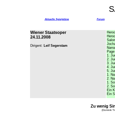
S
Aktuelle Spielpläne
Forum
Wiener Staatsoper
Hero
Herod
24.11.2008
Salo
Joch
Dirigent:
Leif Segerstam
Narra
Page
1. Ju
2. Ju
3. Ju
4. Ju
5. Ju
1. Na
2. Na
1. So
2. So
Ein 
Ein S
Zu wenig Sin
(Dominik Tr