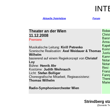
IN
Aktuelle Spielpläne
Forum
Theater an der Wien
Rober
Chris
11.12.2008
Baro
Premiere
Anna
Kapel
Musikalische Leitung:
Kirill Petrenko
Komm
Szenische Realisation:
Axel Weidauer & Thomas
Justiz
Wilhelm
Kamm
basierend auf einem Regiekonzept von
Christof
Notar
Loy
Notar
Bühne:
Henrik Ahr
Resi 
Kostüme:
Judith Weihrauch
Franz
Licht:
Stefan Bolliger
Fanny
Choreografische Mitarbeit, Regieassistenz:
Ther
Thomas Wilhelm
Marie
Radio-Symphonieorchester Wien
Strindberg st
(Dominik Tr