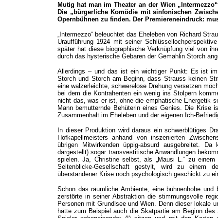
Mutig hat man im Theater an der Wien „Intermezzo“ 
Die „bürgerliche Komödie mit sinfonischen Zwischens
Opernbühnen zu finden. Der Premiereneindruck: mus
„Intermezzo“ beleuchtet das Eheleben von Richard Strau
Uraufführung 1924 mit seiner Schlüssellochperspektiv
später hat diese biographische Verknüpfung viel von ihr
durch das hysterische Gebaren der Gemahlin Storch angeb
Allerdings – und das ist ein wichtiger Punkt: Es ist
Storch und Storch am Beginn, dass Strauss keinen Stri
eine walzerleichte, schwerelose Drehung versetzen möchte
bei dem die Kontrahenten ein wenig ins Stolpern komme
nicht das, was er ist, ohne die emphatische Energetik se
Mann bemutternde Behüterin eines Genies. Die Krise i
Zusammenhalt im Eheleben und der eigenen Ich-Befriedi
In dieser Produktion wird daraus ein schwerblütiges Dr
Hofkapellmeisters anhand von inszenierten Zwische
übrigen Mitwirkenden üppig-absurd ausgebreitet. Da 
dargestellt) sogar transvestitische Anwandlungen beko
spielen. Ja, Christine selbst, als „Mausi L.“ zu einem
Seitenblicke-Gesellschaft gestylt, wird zu einem 
überstandener Krise noch psychologisch geschickt zu ein
Schon das räumliche Ambiente, eine bühnenhohe und br
zerstörte in seiner Abstraktion die stimmungsvolle reg
Personen mit Grundlsee und Wien. Denn dieser lokale und
hätte zum Beispiel auch die Skatpartie am Beginn des z