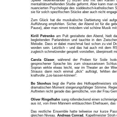
Spieler nebeneinander (!) sitzen und mit den Karte
mentalitätserhellenden Studie geformt. Aber kann man o
nuancierten Psychologie des süddeutsch-katholischen 
sie für solch spezifischen Stücke aber auch nicht engagi
Zum Glück hat die musikalische Darbietung viel aufg
Aufführung empfohlen. Sicher, der Abend ist für die ge
Pause), aber man nimmt trotzdem viel schöne Musik mi
Kirill Petrenko
am Pult gestaltete den Abend, hielt d
begleitenden Parlandoton und tauchte in den Zwische
Melodie. Dass er dabei manchmal fast schon zu viel D
worden sein. Letztlich – und das hat auch mit dem RS
zugleich schmelzender gespielt vorstellen, überpinselt mi
Carola Glaser
, während der Proben für Soile Isok
gesprochener Sprache bis zum straussariosen Schluss
Sopran wirkte etwas leicht, war im Theater an der W
Strauss dann noch einmal „dick“ aufträgt, fehlten d
kraftvolle „Los-lassen-können“.
Bo Skovhus
liegt die Partie des Hofkapellmeisters st
dramatischen Moment steigerungsfähiger Stimme. Regiebe
Auftreten nicht gerade das gemütliche, von der Frau Gem
Oliver Ringelhahn
sang rollendeckend einen schmierig
aus ist, von ihren Männern enttäuschten Ehefrauen, das
Das restliche Ensemble hatte teilweise nur kurze Pas
gleichen Niveau.
Andreas Conrad
, Kapellmeister Stro