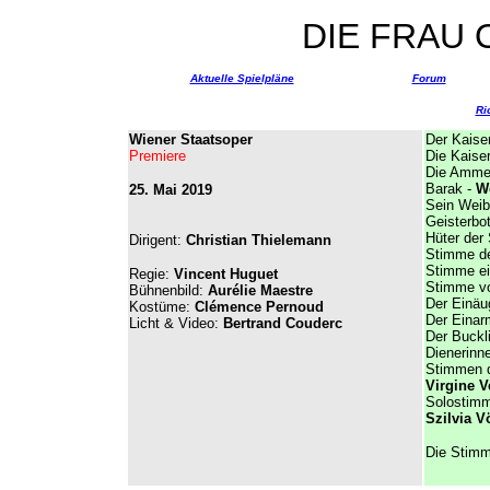
DIE FRAU
Aktuelle Spielpläne
Forum
Ri
Wiener Staatsoper
Der Kaise
Premiere
Die Kaiser
Die Amme
Barak -
W
25. Mai 2019
Sein Weib
Geisterbo
Hüter der
Dirigent:
Christian Thielemann
Stimme d
Stimme ei
Regie:
Vincent Huguet
Stimme v
Bühnenbild:
Aurélie Maestre
Der Einäu
Kostüme:
Clémence Pernoud
Der Einar
Licht & Video:
Bertrand Couderc
Der Buckl
Dienerinn
Stimmen 
Virgine V
Solostim
Szilvia 
Die Stimm