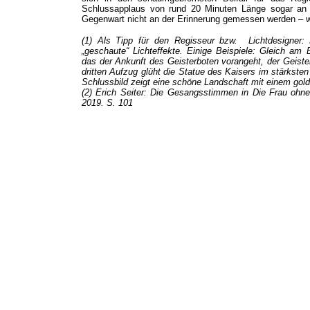
Schlussapplaus von rund 20 Minuten Länge sogar an al
Gegenwart nicht an der Erinnerung gemessen werden – wi
(1) Als Tipp für den Regisseur bzw. Lichtdesigner: 
„
geschaute
“
Lichteffekte. Einige Beispiele: Gleich am
das der Ankunft des Geisterboten vorangeht, der Geiste
dritten Aufzug glüht die Statue des Kaisers im stärkste
Schlussbild zeigt eine schöne Landschaft mit einem gold
(2) Erich Seiter: Die Gesangsstimmen in Die Frau ohn
2019. S. 101