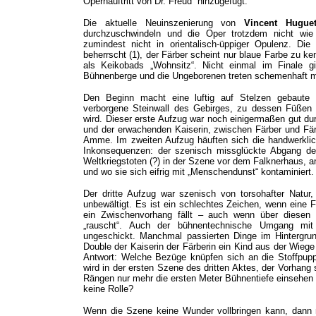
Opernauftritt von Dr. Freud” hinzugefügt.
Die aktuelle Neuinszenierung von
Vincent Hugue
durchzuschwindeln und die Oper trotzdem nicht wie
zumindest nicht in orientalisch-üppiger Opulenz. Die 
beherrscht (1), der Färber scheint nur blaue Farbe zu k
als Keikobads „Wohnsitz“. Nicht einmal im Finale gi
Bühnenberge und die Ungeborenen treten schemenhaft mit
Den Beginn macht eine luftig auf Stelzen gebaute 
verborgene Steinwall des Gebirges, zu dessen Füßen 
wird. Dieser erste Aufzug war noch einigermaßen gut d
und der erwachenden Kaiserin, zwischen Färber und Fär
Amme. Im zweiten Aufzug häuften sich die handwerklic
Inkonsequenzen: der szenisch missglückte Abgang des 
Weltkriegstoten (?) in der Szene vor dem Falknerhaus, an 
und wo sie sich eifrig mit „Menschendunst“ kontaminiert.
Der dritte Aufzug war szenisch von torsohafter Natur
unbewältigt. Es ist ein schlechtes Zeichen, wenn eine F
ein Zwischenvorhang fällt – auch wenn über diesen
„rauscht“. Auch der bühnentechnische Umgang mit
ungeschickt. Manchmal passierten Dinge im Hintergrun
Double der Kaiserin der Färberin ein Kind aus der Wieg
Antwort: Welche Bezüge knüpfen sich an die Stoffpupp
wird in der ersten Szene des dritten Aktes, der Vorhan
Rängen nur mehr die ersten Meter Bühnentiefe einsehen 
keine Rolle?
Wenn die Szene keine Wunder vollbringen kann, dann 