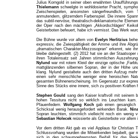
Julius Korngold in seiner oben erwähnten Uraufführungs
Thielemann
schwelgte in wohldosierter Pracht, sympho
Zwischenspielen, ansonsten sängerfreundlich, vom 
anmutendem, glitzerndem Farbenspiel. Die innere Spannun
das subtil-nervöse, theatralisch-deklamatorische Eleme
der Oper nach den mächtigen „Akkordschlägen“ Kei
Geisterboten befeuert, habe ich vermisst. Das Werk wur
Die Bühne wurde vor allem von
Evelyn Herlitzius
beher
expressiv, die Zwiespältigkeit der Amme und ihre Abgr
„dramatischen Charakter-Mezzosopran“ erkennt, wie ih
bleibe dahingestellt. (2) 2012 hat sie an der Staatsope
ihren Totaleinsatz seit Jahren stimmlichen Auszehrung
Nylund
war mit rotem Kleid der einzige optische „Farbtu
mattglänzenden silbernen Sopran, der in der Höhe un
klang. Nylund gestaltete auch den dritten Aufzug mehr 
einen sehr menschliche weniger eine heroischen Nat
gesamten Bühnenerscheinung. Im Gegensatz zur expres
Sinne des Stücks eine innere, sich zu positiven Kräften
Stephen Gould
sang den Kaiser kraftvoll mit seinem ba
hohen Tessitura nicht so wirklich ins Leuchten kam
Pfauenfedern.
Wolfgang Koch
gab einen gesanglich s
Schicksal wenig herausgefordert wirkenden Barak.
Nin
Sopran leuchten, stimmlich vielleicht noch ein wenig 
Sebastian Holecek
reüssierte als Geisterbote vor allem 
Vor dem dritten Akt gab es viel Applaus für Christian
Schlussvorhang wurden die Mitwirkenden bejubelt, gar 
sich in den schaumgebremsten Beifall für das Reg