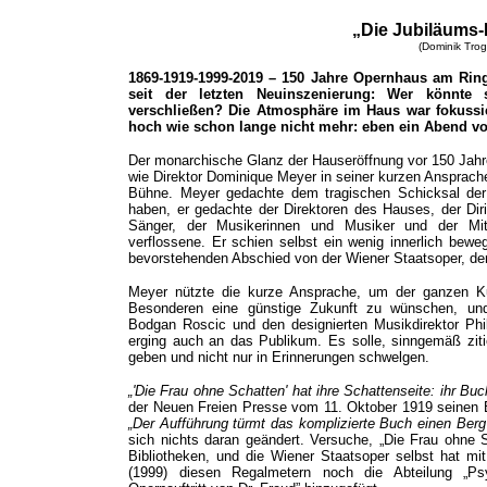
„Die Jubiläums-
(Dominik Trog
1869-1919-1999-2019 – 150 Jahre Opernhaus am Ring
seit der letzten Neuinszenierung: Wer könnte 
verschließen? Die Atmosphäre im Haus war fokussi
hoch wie schon lange nicht mehr: eben ein Abend v
Der monarchische Glanz der Hauseröffnung vor 150 Jahre
wie Direktor Dominique Meyer in seiner kurzen Ansprache
Bühne. Meyer gedachte dem tragischen Schicksal der b
haben, er gedachte der Direktoren des Hauses, der Dir
Sänger, der Musikerinnen und Musiker und der Mita
verflossene. Er schien selbst ein wenig innerlich beweg
bevorstehenden Abschied von der Wiener Staatsoper, der 
Meyer nützte die kurze Ansprache, um der ganzen 
Besonderen eine günstige Zukunft zu wünschen, un
Bodgan Roscic und den designierten Musikdirektor Phil
erging auch an das Publikum. Es solle, sinngemäß ziti
geben und nicht nur in Erinnerungen schwelgen.
„'Die Frau ohne Schatten' hat ihre Schattenseite: ihr Bu
der Neuen Freien Presse vom 11. Oktober 1919 seinen Be
„Der Aufführung türmt das komplizierte Buch einen Berg
sich nichts daran geändert. Versuche, „Die Frau ohne Sc
Bibliotheken, und die Wiener Staatsoper selbst hat mi
(1999) diesen Regalmetern noch die Abteilung „Psy