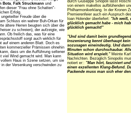
durch Giuseppe Sinopoli lässt Roschit
n Bota
,
Falk Struckmann
und
von einem makellos aufblühenden un
fen dieser "Frau ohne Schatten"-
Philharmonikerklang. In der Kronen Ze
ichen Erfolg.
Premierenfeier auch ein Auspruch des
 ungeteilter Freude über die
Ioan Holender überliefert:
"Ich weiß, 
n am
Schluss ein wahrer Buh-Orkan für
glücklich gemacht habe - mich hab
rte ältere Herren beugten sich über die
glücklich gemacht!"
heiser zu schreien), der aufzeigte, wie
nn. Ob freilich das, was für eine
"Und sind damit beim grundlegend
sprächsstoff sorgt auch wirklich für
Inszenierung kennt überhaupt kein
ht auf einem anderen Blatt. Doch es
sozusagen eineindeutig. Und dami
eiten kommerzieller Prämissen ohnehin
Minuten schon durchschaubar. Alles
kann, dass um die Aufführung seltener
Situation wird erspielt."
Meinte Karl
t viel Wind gemacht wird. Man kann
Nachrichten. Bezüglich Sinopolis musk
r vollem Haus in Szene setzen, um sie
notiert er::
"Man hört, fasziniert un
er in der Versenkung verschwinden zu
einen exzellenten Klang-Befund. Da
Packende muss man sich eher den