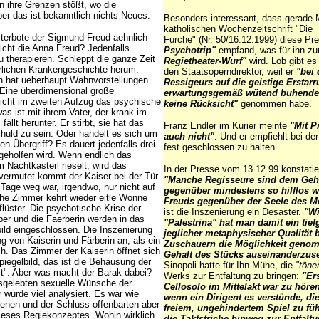
n ihre Grenzen stößt, wo die
er das ist bekanntlich nichts Neues.
Besonders interessant, dass gerade M
katholischen Wochenzeitschrift "Die
sterbote der Sigmund Freud aehnlich
Furche" (Nr. 50/16.12.1999) diese Pr
eicht die Anna Freud? Jedenfalls
Psychotrip"
empfand, was für ihn 
zu therapieren. Schleppt die ganze Zeit
Regietheater-Wurf"
wird. Lob gibt es
rlichen Krankengeschichte herum.
den Staatsoperndirektor, weil er
"bei
rin hat ueberhaupt Wahnvorstellungen
Ressigeurs auf die geistige Erstar
Eine überdimensional große
erwartungsgemäß wütend buhende
licht im zweiten Aufzug das psychische
keine Rücksicht"
genommen habe.
as ist mit ihrem Vater, der krank im
fällt herunter. Er stirbt, sie hat das
Franz Endler im Kurier meinte
"Mit P
huld zu sein. Oder handelt es sich um
auch nicht"
. Und er empfiehlt bei de
en Übergriff? Es dauert jedenfalls drei
fest geschlossen zu halten.
 geholfen wird. Wenn endlich das
Nachtkasterl rieselt, wird das
In der Presse vom 13.12.99 konstatie
vermutet kommt der Kaiser bei der Tür
"Manche Regisseure sind dem Geh
i Tage weg war, irgendwo, nur nicht auf
gegenüber mindestens so hilflos 
che Zimmer kehrt wieder eitle Wonne
Freuds gegenüber der Seele des M
lüster. Die psychotische Krise der
ist die Inszenierung ein Desaster.
"Wi
rber und die Faerberin werden in das
"Palestrina" hat man damit ein tie
ild eingeschlossen. Die Inszenierung
jeglicher metaphysischer Qualität
g von Kaiserin und Färberin an, als ein
Zuschauern die Möglichkeit geno
h. Das Zimmer der Kaiserin öffnet sich
Gehalt des Stücks auseinanderzuse
iegelbild, das ist die Behausung der
Sinopoli hatte für Ihn Mühe, die
"töne
t". Aber was macht der Barak dabei?
Werks zur Entfaltung zu bringen:
"Er
usgelebten sexuelle Wünsche der
Cellosolo im Mittelakt war zu hören
wurde viel analysiert. Es war wie
wenn ein Dirigent es verstünde, di
zenen und der Schluss offenbarten aber
freiem, ungehindertem Spiel zu füh
ieses Regiekonzeptes. Wohin wirklich
die Taktstriche hinweg zur Entfalt