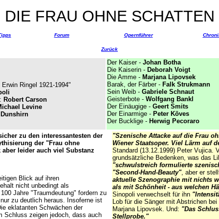
DIE FRAU OHNE SCHATTEN
Tipps
Forum
Opernführer
Chroni
Zurück
Der Kaiser -
Johan Botha
Die Kaiserin -
Deborah Voigt
Die Amme -
Marjana Lipovsek
Barak, der Färber -
Falk Strukmann
 Erwin Ringel 1921-1994"
Sein Weib -
Gabriele Schnaut
oli
Geisterbote -
Wolfgang Bankl
e:
Robert Carson
Der Einäugige -
Geert Smits
ichael Levine
Der Einarmige -
Peter Köves
 Dunshirn
Der Bucklige -
Herwig Pecoraro
sicher zu den interessantesten der
"Szenische Attacke auf die Frau oh
ythisierung der "Frau ohne
Wiener Staatsoper. Viel Lärm auf de
aber leider auch viel Substanz
Standard (13.12.1999) Peter Vujica. V
grundsätzliche Bedenken, was das Libr
"schwulstreich formulierte szenisc
"Second-Hand-Beauty"
, aber er ste
tigen Blick auf ihren
aktuelle Szenographie mit nichts 
halt nicht unbedingt als
als mit Schönheit - aus welchen 
 100 Jahre "Traumdeutung" fordern zu
Sinopoli verwechselt für ihn
"Intensit
ur zu deutlich heraus. Insoferne ist
Lob für die Sänger mit Abstrichen be
Die eklatanten Schwächen der
Marjana Lipovsek. Und:
"Das Schluss
m Schluss zeigen jedoch, dass auch
Stellprobe."