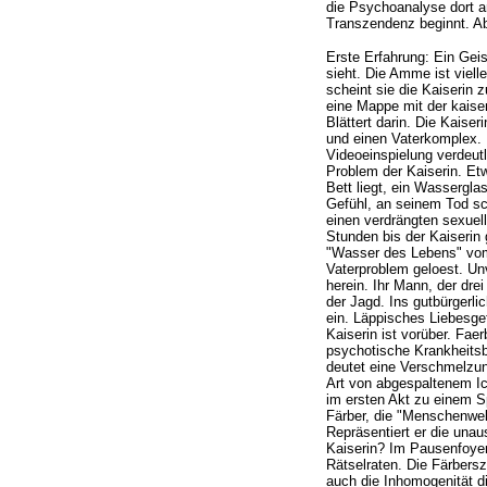
die Psychoanalyse dort a
Transzendenz beginnt. Ab
Erste Erfahrung: Ein Gei
sieht. Die Amme ist viell
scheint sie die Kaiserin 
eine Mappe mit der kaise
Blättert darin. Die Kaise
und einen Vaterkomplex. 
Videoeinspielung verdeut
Problem der Kaiserin. Etw
Bett liegt, ein Wasserglas 
Gefühl, an seinem Tod sc
einen verdrängten sexuell
Stunden bis der Kaiserin
"Wasser des Lebens" vom 
Vaterproblem geloest. Un
herein. Ihr Mann, der dre
der Jagd. Ins gutbürgerli
ein. Läppisches Liebesgef
Kaiserin ist vorüber. Fae
psychotische Krankheitsb
deutet eine Verschmelzun
Art von abgespaltenem Ic
im ersten Akt zu einem Sp
Färber, die "Menschenwel
Repräsentiert er die una
Kaiserin? Im Pausenfoyer 
Rätselraten. Die Färbers
auch die Inhomogenität d