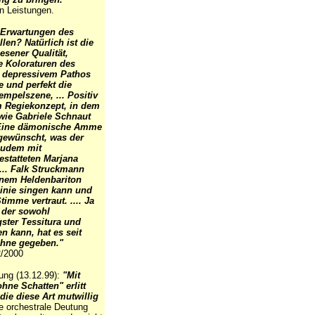
en Leistungen.
 Erwartungen des
en? Natürlich ist die
esener Qualität,
e Koloraturen des
n depressivem Pathos
e und perfekt die
empelszene, ... Positiv
em Regiekonzept, in dem
wie Gabriele Schnaut
.. Eine dämonische Amme
 gewünscht, was der
zudem mit
statteten Marjana
... Falk Struckmann
inem Heldenbariton
Linie singen kann und
imme vertraut. .... Ja
 der sowohl
gster Tessitura und
 kann, hat es seit
ühne gegeben."
2/2000
tung (13.12.99):
"Mit
hne Schatten" erlitt
ie diese Art mutwillig
e orchestrale Deutung