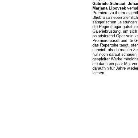
Gabriele Schnaut
,
Joha
Marjana Lipovsek
verhal
Premiere zu ihrem eigentl
Blieb also neben ziemlich
sängerischen Leistunge
die Regie (sogar gutsituie
Galeriebrüstung, um sich 
polarisierend Oper sein ka
Premiere passt und für Ge
das Repertoire taugt, ste
scheint, als ob man in Z
nur noch darauf schauen 
gespielter Werke möglchs
sie dann ein paar Mal vo
daraufhin für Jahre wied
lassen...