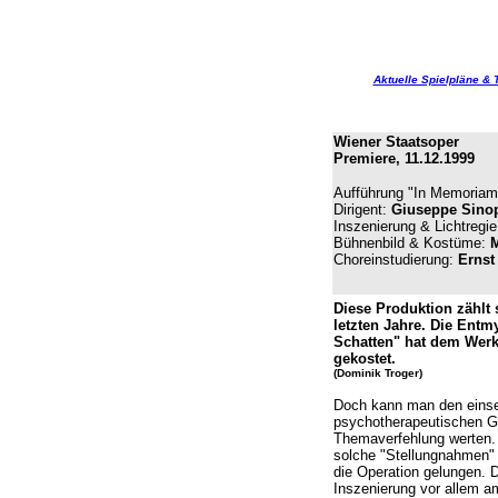
Aktuelle Spielpläne & 
Wiener Staatsoper
Premiere, 11.12.1999
Aufführung "In Memoriam
Dirigent:
Giuseppe Sinop
Inszenierung & Lichtregi
Bühnenbild & Kostüme:
M
Choreinstudierung:
Ernst
Diese Produktion zählt 
letzten Jahre. Die Entm
Schatten" hat dem Werk 
gekostet.
(Dominik Troger)
Doch kann man den einsei
psychotherapeutischen Ge
Themaverfehlung werten.
solche "Stellungnahmen" n
die Operation gelungen. 
Inszenierung vor allem a