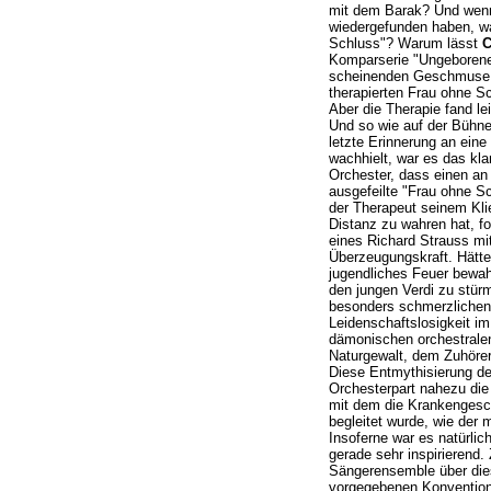
mit dem Barak? Und wenn 
wiedergefunden haben, w
Schluss"? Warum lässt
C
Komparserie "Ungeborener
scheinenden Geschmuse d
therapierten Frau ohne S
Aber die Therapie fand le
Und so wie auf der Bühne
letzte Erinnerung an ein
wachhielt, war es das kl
Orchester, dass einen an 
ausgefeilte "Frau ohne Sc
der Therapeut seinem Kli
Distanz zu wahren hat, f
eines Richard Strauss mit
Überzeugungskraft. Hätte
jugendliches Feuer bewah
den jungen Verdi zu stür
besonders schmerzliche
Leidenschaftslosigkeit im
dämonischen orchestralen
Naturgewalt, dem Zuhörer
Diese Entmythisierung der
Orchesterpart nahezu d
mit dem die Krankengesch
begleitet wurde, wie der 
Insoferne war es natürlic
gerade sehr inspirierend
Sängerensemble über dies
vorgegebenen Konventio