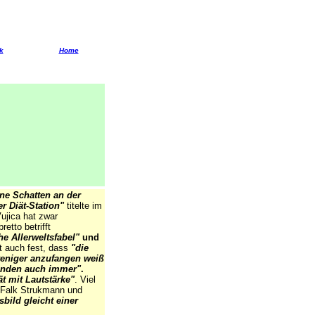
k
Home
ne Schatten an der
r Diät-Station"
titelte im
ujica hat zwar
etto betrifft
he Allerweltsfabel"
und
llt auch fest, dass
"die
weniger anzufangen weiß
Händen auch immer"
.
ät mit Lautstärke"
. Viel
i Falk Strukmann und
bild gleicht einer