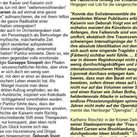
der Kaiser und Kaiserin sich
Hingegen viel Lob für die sängerisch
as tun mit dem "weltenversöhnenden"
arsen
da auf einmal eine ganze
"Konnte das Solistenensemble die
" aufmarschieren, die mit ihrem hilflos
verwöhnten Wiener Publikums erfüll
ie ganze Radikalität einer
Kaiserin von Deborah Voigt von erl
chatten untergraben?
mühelos meistert die Künstlerin di
ider auch im Orchestergraben statt.
Anfanges, ihre Falkenrufe sind vo
 ein
Perserteppich als Bettvorleger die
umflort, ekstatisch ihre Traumszen
e mythische, märchenhafte Zeit
schwierigen Intervallsprünge der T
anglich wunderbar aufspielende
ihre absolute Identifikation mit d
diese vielgestaltige, ornamental
sich auch eine singende Tragödin 
hatten"-Partitur erinnerte. Denn so, wie
(Färberin) sichtbar wohl fühlte. .
enten gegenüber volle emotionale
war in diesem Regiekonzept nicht
olgte
Guiseppe Sinopoli
den Pfaden
wenig durchschlagskräftigen und 
 wissenschaftlicher Akribie, aber ohne
intonationsunsicheren Höhen ausge
 er sich doch ein wenig sein
Lipovsek durchaus entgegen kam. 
rt, mit dem er einst an diesem Haus
bewies, dass man den Barak mit e
mischem Leben erweckt hat. Als
besetzen, sofern dieser etwas auf 
n Mangel musste man diese
nicht nur auf das Volumen seiner St
 dritten Aufzug empfinden, wo die
und einen Kaiser wie Johan Botha,
 Ausbrüche, inspiriert von Keikobads
heldentenorale Attacke in schwieri
 richtiggehend vorenthalten wurden.
endlose Phrasierungsbögen spinnen
 Partitur führte dazu, dass der
Jahren nicht mehr auf der Opernb
ie Formen eines Stenogramms annahm,
meinte das Hamburger "Opernglas", 
ichte der Kaiserin mehr flüchtig
mitschreibende Stift eines Therapeuten.
Karlheinz Roschitz in der Kronen Zei
h nur konsquent, aber eben nicht
seiner Staatsopernregie der "Frau o
. Zum Glück konnte sich das
Robert Carsen eine Bruchlandung, d
e von Inszenierung und Dirigat
durchgeboxter Ideen bloßstellt."
Di
nen hinwegsetzen.
Deborah Voigt
,