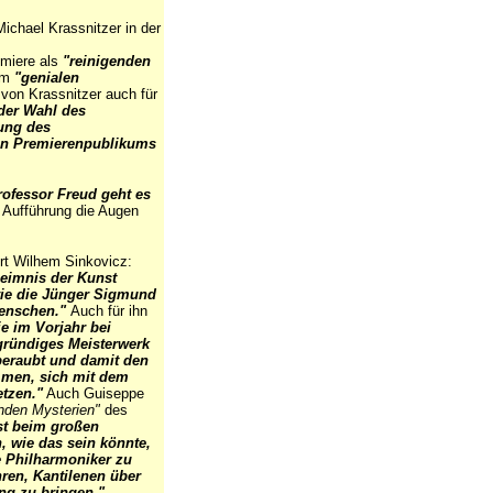
ichael Krassnitzer in der
emiere als
"reinigenden
zum
"genialen
 von Krassnitzer auch für
 der Wahl des
rung des
n Premierenpublikums
rofessor Freud geht es
r Aufführung die Augen
rt Wilhem Sinkovicz:
eimnis der Kunst
wie die Jünger Sigmund
enschen."
Auch für ihn
e im Vorjahr bei
fgründiges Meisterwerk
 beraubt und damit den
mmen, sich mit dem
tzen."
Auch Guiseppe
nden Mysterien"
des
st beim großen
, wie das sein könnte,
e Philharmoniker zu
ren, Kantilenen über
ung zu bringen."