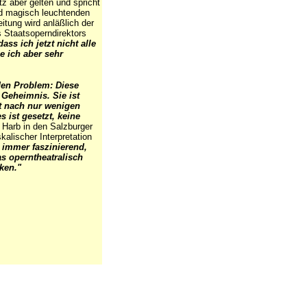
z aber gelten und spricht
d magisch leuchtenden
itung wird anläßlich der
 Staatsoperndirektors
dass ich jetzt nicht alle
e ich aber sehr
en Problem: Diese
 Geheimnis. Sie ist
t nach nur wenigen
 ist gesetzt, keine
 Harb in den Salzburger
alischer Interpretation
d immer faszinierend,
s operntheatralisch
ken."