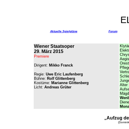
E
Aktuelle Spielpläne
Forum
Wiener Staatsoper
Klytä
Elekt
29. März 2015
Chry
Premiere
Aegis
Orest
Dirigent:
Mikko Franck
Pfleg
Vertr
Regie:
Uwe Eric Laufenberg
Schle
Bühne:
Rolf Glittenberg
Junge
Kostüme:
Marianne Glittenberg
Alter
Licht:
Andreas Grüter
Aufse
Mägd
Wenb
Diene
Mona
„
Aufzug de
(Dominik