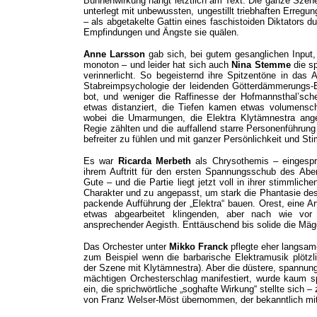
Bühnenwirkung hängt letztlich am Text. Die ganze Szene
unterlegt mit unbewussten, ungestillt triebhaften Erreg
– als abgetakelte Gattin eines faschistoiden Diktators
Empfindungen und Ängste sie quälen.
Anne Larsson
gab sich, bei gutem gesanglichen Input
monoton – und leider hat sich auch
Nina Stemme
die sp
verinnerlicht. So begeisternd ihre Spitzentöne in das
Stabreimpsychologie der leidenden Götterdämmerungs
bot, und weniger die Raffinesse der Hofmannsthal’sche
etwas distanziert, die Tiefen kamen etwas volumensc
wobei die Umarmungen, die Elektra Klytämnestra ange
Regie zählten und die auffallend starre Personenführun
befreiter zu fühlen und mit ganzer Persönlichkeit und Sti
Es war
Ricarda Merbeth
als Chrysothemis – eingespr
ihrem Auftritt für den ersten Spannungsschub des Abe
Gute – und die Partie liegt jetzt voll in ihrer stimmlic
Charakter und zu angepasst, um stark die Phantasie des 
packende Aufführung der „Elektra“ bauen. Orest, eine Art
etwas abgearbeitet klingenden, aber nach wie vor 
ansprechender Aegisth. Enttäuschend bis solide die M
Das Orchester unter
Mikko Franck
pflegte eher langsame
zum Beispiel wenn die barbarische Elektramusik plötzli
der Szene mit Klytämnestra). Aber die düstere, spannu
mächtigen Orchesterschlag manifestiert, wurde kaum s
ein, die sprichwörtliche „soghafte Wirkung“ stellte sich –
von Franz Welser-Möst übernommen, der bekanntlich mit