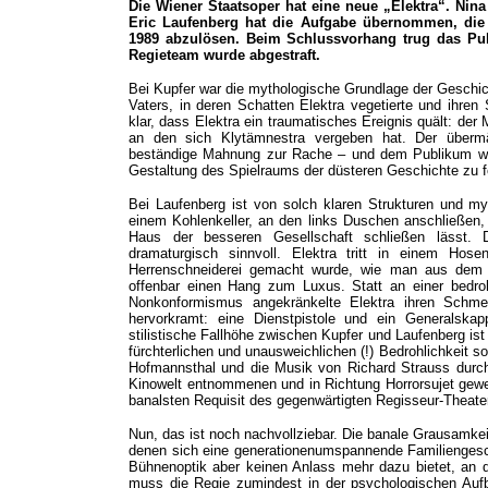
Die Wiener Staatsoper hat eine neue „Elektra“. Nina
Eric Laufenberg hat die Aufgabe übernommen, die 
1989 abzulösen. Beim Schlussvorhang trug das P
Regieteam wurde abgestraft.
Bei Kupfer war die mythologische Grundlage der Geschich
Vaters, in deren Schatten Elektra vegetierte und ihren
klar, dass Elektra ein traumatisches Ereignis quält: der
an den sich Klytämnestra vergeben hat. Der übermä
beständige Mahnung zur Rache – und dem Publikum wurd
Gestaltung des Spielraums der düsteren Geschichte zu f
Bei Laufenberg ist von solch klaren Strukturen und myt
einem Kohlenkeller, an den links Duschen anschließen, 
Haus der besseren Gesellschaft schließen lässt. D
dramaturgisch sinnvoll. Elektra tritt in einem Hose
Herrenschneiderei gemacht wurde, wie man aus dem Pr
offenbar einen Hang zum Luxus. Statt an einer bedro
Nonkonformismus angekränkelte Elektra ihren Schme
hervorkramt: eine Dienstpistole und ein Generalskapp
stilistische Fallhöhe zwischen Kupfer und Laufenberg is
fürchterlichen und unausweichlichen (!) Bedrohlichkeit
Hofmannsthal und die Musik von Richard Strauss durch
Kinowelt entnommenen und in Richtung Horrorsujet gewe
banalsten Requisit des gegenwärtigten Regisseur-Theater
Nun, das ist noch nachvollziebar. Die banale Grausamkeit
denen sich eine generationenumspannende Familiengeschi
Bühnenoptik aber keinen Anlass mehr dazu bietet, an 
muss die Regie zumindest in der psychologischen Aufber