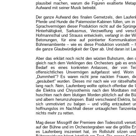
plausibel machen, warum die Figuren exaltierte Meta
Aufwand mit seiner Musik betreibt.
Der ganze Aufwand des finalen Gemetzels, den Laufen
Pferde und Hunde die Paternoster-Kabinen füllen, um in 
Sprachvermögen dieser Produktion nicht auf die Sprünge
Hinterhältigkeit, Sarkasmus, Verzweiflung und ver
Hofmannsthal und Strauss entwickeln, verlangt in der Wi
Betonungen, für eine auf pointierter Kommunikatio
Bühnenambiente – wie es diese Produktion vorstellt –
die ganze Glaubwürdigkeit der Oper ab. Und daran ist La
Aber das erklärt noch nicht den wüsten Buhsturm, den
gleich nach dem Verklingen des Orchesters gab es erste
Bedarf es eines konkreten Anlasses, der von Tei
offensichtliches Unvermögen aufgefasst
wird. Worin
„Dummheit“? Es waren nicht jene nackten Frauen, 
„gesäubert“ wurden. Dieses mir nach wie vor rätselhaft
lang nach. Nein, Laufenberg wollte optisch offenbar die
die Elektra und Chrysothemis nach den Mordtaten mit 
huschten nach dem blutigen Morden plötzlich auf die B
und albern herumzuhopsen. Bald verschwand Elektra, ba
sich unmotiviert zu balgen – und völlig entzaubert u
hoffnungslos im Nachhall dieser untauglichen Tanzeinl
nichts mehr zu retten.
Mag dieser Missgriff der Premiere den Todesstoß verse
auf der Bühne und im Orchestergraben war die größte E
es Laufenberg inszeniert hat, im Rollstuhl sitzen und 