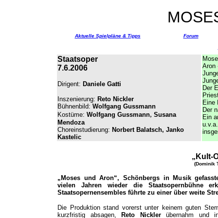
MOSE
Aktuelle Spielpläne & Tipps
Forum
Staatsoper
Mose
Aron
7.6.2006
Jung
Junge
Dirigent:
Daniele Gatti
Der E
Pries
Inszenierung:
Reto Nickler
Eine
Bühnenbild:
Wolfgang Gussmann
Der n
,
Kostüme:
Wolfgang Gussmann
Susana
Ein a
Mendoza
u.v.a.
Choreinstudierung:
Norbert Balatsch, Janko
insge
Kastelic
„Kult-
(Dominik 
„Moses und Aron“, Schönbergs in Musik gefasste
vielen Jahren wieder die Staatsopernbühne erk
Staatsopernensembles führte zu einer über weite Str
Die Produktion stand vorerst unter keinem guten Ster
kurzfristig absagen,
Reto Nickler
übernahm und insz