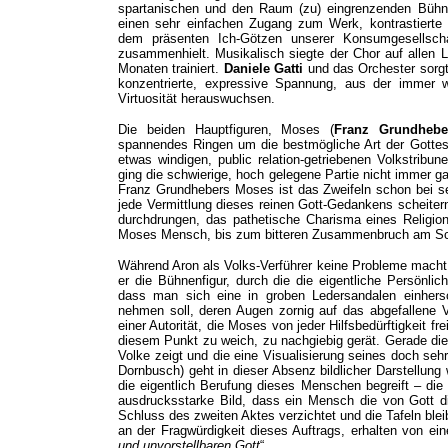
spartanischen und den Raum (zu) eingrenzenden Bühn
einen sehr einfachen Zugang zum Werk, kontrastierte
dem präsenten Ich-Götzen unserer Konsumgesellsch
zusammenhielt. Musikalisch siegte der Chor auf allen Li
Monaten trainiert.
Daniele Gatti
und das Orchester sorgte
konzentrierte, expressive Spannung, aus der immer w
Virtuosität herauswuchsen.
Die beiden Hauptfiguren, Moses (
Franz Grundhebe
spannendes Ringen um die bestmögliche Art der Gotte
etwas windigen, public relation-getriebenen Volkstribu
ging die schwierige, hoch gelegene Partie nicht immer gan
Franz Grundhebers Moses ist das Zweifeln schon bei se
jede Vermittlung dieses reinen Gott-Gedankens scheite
durchdrungen, das pathetische Charisma eines Religions
Moses Mensch, bis zum bitteren Zusammenbruch am Sch
Während Aron als Volks-Verführer keine Probleme macht, 
er die Bühnenfigur, durch die die eigentliche Persönl
dass man sich eine in groben Ledersandalen einher
nehmen soll, deren Augen zornig auf das abgefallene Vo
einer Autorität, die Moses von jeder Hilfsbedürftigkeit f
diesem Punkt zu weich, zu nachgiebig gerät. Gerade die
Volke zeigt und die eine Visualisierung seines doch seh
Dornbusch) geht in dieser Absenz bildlicher Darstellung
die eigentlich Berufung dieses Menschen begreift – die 
ausdrucksstarke Bild, dass ein Mensch die von Gott di
Schluss des zweiten Aktes verzichtet und die Tafeln ble
an der Fragwürdigkeit dieses Auftrags, erhalten von ei
und unvorstellbaren Gott
“.