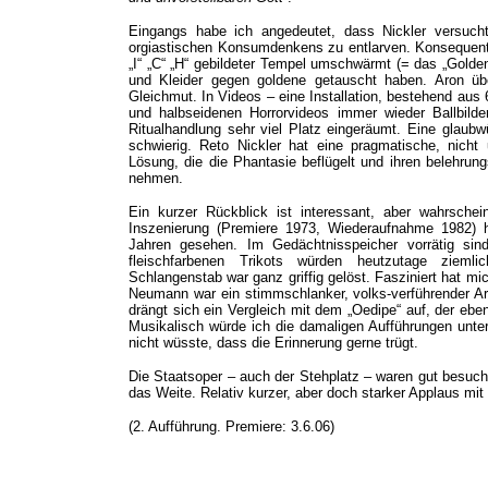
Eingangs habe ich angedeutet, dass Nickler versucht
orgiastischen Konsumdenkens zu entlarven. Konsequent
„I“ „C“ „H“ gebildeter Tempel umschwärmt (= das „Golde
und Kleider gegen goldene getauscht haben. Aron übe
Gleichmut. In Videos – eine Installation, bestehend aus
und halbseidenen Horrorvideos immer wieder Ballbilde
Ritualhandlung sehr viel Platz eingeräumt. Eine glaubwü
schwierig. Reto Nickler hat eine pragmatische, nicht 
Lösung, die die Phantasie beflügelt und ihren belehru
nehmen.
Ein kurzer Rückblick ist interessant, aber wahrschein
Inszenierung (Premiere 1973, Wiederaufnahme 1982) h
Jahren gesehen. Im Gedächtnisspeicher vorrätig sin
fleischfarbenen Trikots würden heutzutage ziem
Schlangenstab war ganz griffig gelöst. Fasziniert hat m
Neumann war ein stimmschlanker, volks-verführender Ar
drängt sich ein Vergleich mit dem „Oedipe“ auf, der eben
Musikalisch würde ich die damaligen Aufführungen unte
nicht wüsste, dass die Erinnerung gerne trügt.
Die Staatsoper – auch der Stehplatz – waren gut besuch
das Weite. Relativ kurzer, aber doch starker Applaus mit
(2. Aufführung.
Premiere: 3.6.06)