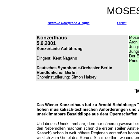
MOSE
Aktuelle Spielpläne & Tipps
Forum
Konzerthaus
Mose
Aron
5.6.2001
Jung
Konzertante Aufführung
Junge
Der E
Dirigent:
Kent Nagano
Pries
Deutsches Symphonie-Orchester Berlin
Rundfunkchor Berlin
Choreinstudierung: Simon Halsey
"M
Das Wiener Konzerthaus lud zu Arnold Schönbergs "
hohen musikalisch-technischen Anforderungen und we
unerklimmbare Basaltklippe aus dem Opernschaffen d
Und dieses Unerklimmbare, dem nur näherungsweise be
den Nebenrollen machten schon die ersten steilen Ansti
Kaasch) schon in weit höhere Regionen vorstoßen konnten
wirklich zum Gipfel des Berges Sinai, dorthin, wo einst