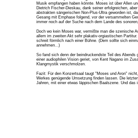
Musik empfangen haben könnte. Moses ist über Allen und 
Dietrich Fischer-Dieskau, dank seiner erfolgreichen, abe
abstrakten sängerischen Non-Plus-Ultra geworden ist,
Gesang mit Emphase folgend, vor der versammelten Gem
immer noch auf der Suche nach dem Lande des sonoren, i
Doch wo kein Moses war, vermißte man die szenische Aufl
allem im zweiten Akt sehr plakativ-orgiastischen Partitur
schreit förmlich nach einer Bühne. (Dem sollte sich ein
annehmen...)
So fand sich denn der beindruckendste Teil des Abends
einer audiophilen Vision geriet, von Kent Nagano im Zus
Klangmystik verschmolzen.
Fazit: Für den Konzertsaal taugt "Moses und Aron" nich
Werkes genügende Umsetzung finden lassen. Die letzten
Jahren, mit einer etwas läppischen Baalszene. Und das 