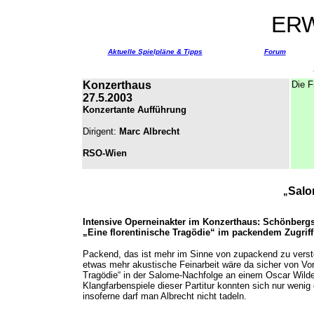
ER
Aktuelle Spielpläne & Tipps
Forum
Konzerthaus
Die F
27.5.2003
Konzertante Aufführung
Dirigent:
Marc Albrecht
RSO-Wien
Salo
„
Intensive Operneinakter im Konzerthaus: Schönber
„Eine florentinische Tragödie“ im packendem Zugrif
Packend, das ist mehr im Sinne von zupackend zu verst
etwas mehr akustische Feinarbeit wäre da sicher von Vort
Tragödie“ in der Salome-Nachfolge an einem Oscar Wilde Su
Klangfarbenspiele dieser Partitur konnten sich nur wenig
insoferne darf man Albrecht nicht tadeln.