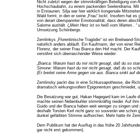
Nicht zuletzt wegen der stimmkräftigen Beteiligung von An
Hochschaubahn, zu einem packenden Seelendrama. Mit ur
in Erstaunen. Silja war hier wirklich kongeniale Mitstrei
Wald formt, in den er seine „Frau“ lockt. Insofern hat es
von derart überspannter Emotionalität, dass deren abschl
Salome aushält. (
„Mein Herz ist so heiß vom Warten...“
u
Umsetzung Schönbergs.
Zemlinkys „Florentinische Tragödie“ ist ein Breitwand-S
natürlich anders abläuft. Ein Kaufmann, der von einer R
Florenz, der seiner Frau Bianca den Hof macht. Der Kau
versöhnt sich überraschender Weise wieder:
„Bianca: Warum hast du mir nicht gesagt, daß du so sta
Simone: Warum hast du mir nicht gesagt, daß du so sch
(Er breitet seine Arme gegen sie aus. Bianca sinkt auf d
Zemlinsky packt das in eine Schlussapotheose, die Richa
dramatisch wirkungsvollem Epigonentum geschmiedet, u
Die Besatzung war gut, Hakan Hagegard kam im Laufe de
machte seinen Nebenbuhler stimmkräftig nieder. Auf ihm
Guido und der Bianca haben weit weniger zu singen und 
deshalb Torsten Kerl nicht ganz so souverän wie schon g
dunkel gefärbten Stimme aufhorchen. Mehr hatte ihr Zem
Dem Publikum hat der Ausflug in das frühe 20 Jahrhunder
gar nicht erst gekommen).