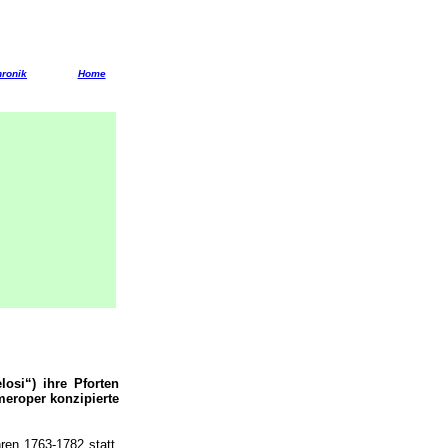
ronik
Home
osi“) ihre Pforten
mmeroper konzipierte
ren 1763-1782 statt,