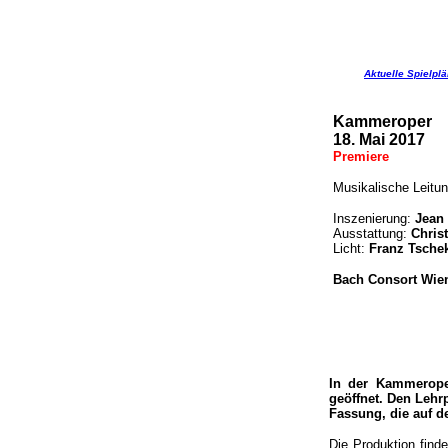
Aktuelle Spielpl
Kammeroper
18. Mai 2017
Premiere
Musikalische Leitu
Inszenierung:
Jean
Ausstattung:
Chris
Licht:
Franz Tsche
Bach Consort Wie
In der Kammeroper
geöffnet. Den Lehrp
Fassung, die auf d
Die Produktion find