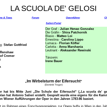
LA SCUOLA DE' GELOSI
äne & Tipps
Forum
Opernführer
Ch
Salieri-Portal
Der Graf -
Julian Henao Gonzalez
Die Gräfin -
Shira Patchornik
Blasio -
Matteo Loi
Ernestina -
Carolina Lippo
Lumaca -
Florian Köfler
ng:
Stefan Gottfried
Carlotta -
Anna Marshania
Leutnant -
Aleksander Rewinski
 Renshaw
tof Cremer
Tänzerin:
k
Irene Bauer
n
Im Wirbelsturm der Eifersucht
„
“
(Dominik Troger)
 hat bis Mitte Juni „Die Schule der Eifersucht“ („La scuola de' gel
lan hat Antonio Salieri erstellt. Gespielt wurde eine eigens für die Ka
en Wiener Aufführungen der Oper in den Jahren 1783-86 basiert.
et im Rahmen eines Forschungsprojektes zur Opera buffa in Wien in den Jah