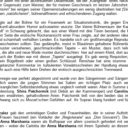
or allem mit einer akzentuierten Detailfreude, die der „Klangrede“ eines Niko
m Gegensatz zum Meister, der für meinen Geschmack im letzten Jahrzehnt
nsinn“ bei einigen seiner Operneinstudierungen ein wenig übertrieben hat (St
einen „natürlicheren“, bühnenaffineren und erfrischenderen Zugang walten.
gte auf der Bühne für ein Feuerwerk an Situationskomik, die gegen En
 skurril-absurdem Humor aufzuwarten wusste. Der kleine Bühnenraum der K
ll“ in Schwung gebracht, das aus einer Wand mit drei Türen bestand, die 
en Seite die erotische Rückenansicht einer Frau zeigte, auf der anderen räke
nd schamhaft verhüllten Lenden. Es handelte sich um großformatige Reproduk
eschwören sollten. Das gedämpfte, meist in Blautönen gehaltene Bühnenli
uster versehenen, geschmackvollen Tapete – ein Muster, dass sich tei
, die alte und neue Mode munter durchmischten: hier auf einem Kleid, dort au
ch der Boden war mit dieser „Tapete“ ausgelegt. Es gab wenig Requisiten
 ein Bügelbrett oder einen großen Schlüssel. Renshaw hat eine stumme 
getanzter Kommentar im turbulenten Vorwärtsschreiten der Handlung etwas
n ihr auch eine Hilfe beim Drehen der erotisch ausgeschmückten Trennwand.
nregie war perfekt abgestimmt und wurde von den Sängerinnen und Sängern 
lich waren die jungen Stimmen bei Salieri am richtigen Platz auch we
sanglichen Selbstdarstellung etwas ungleich verteilt waren. Aber in Summe z
leistung.
Shira Patchormik
(mit Debüt an der Kammeroper) und
Caroli
n erwähnten, gehaltvolleren Arien. Patchornik ließ von den beiden das i
wang sich zu Mozart’schen Gefühlen auf. Ihr Sopran klang fundiert und f
zalez
gab den umtriebigen Grafen und Frauenhelden, der in seiner Auftrit
 Frauen fasziniert (ein Vorläufer der „Registerarie“ aus „Don Giovanni“). Di
d
Anna Marshania
waren als Buffopaar vor allem szenisch gefordert mit we
en – wobei die Carlotta der
Anna Marshania
mit ihrem Spielwitz an diese