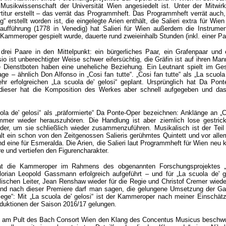
 Musikwissenschaft der Universität Wien angesiedelt ist. Unter der Mitwi
rtitur erstellt – das verrät das Programmheft. Das Programmheft verrät auch
 erstellt worden ist, die eingelegte Arien enthält, die Salieri extra für Wie
aufführung (1778 in Venedig) hat Salieri für Wien außerdem die Instrument
 Kammeroper gespielt wurde, dauerte rund zweieinhalb Stunden (inkl. einer Pa
 drei Paare in den Mittelpunkt: ein bürgerliches Paar, ein Grafenpaar und 
io ist unberechtigter Weise schwer eifersüchtig, die Gräfin ist auf ihren Ma
ie Dienstboten haben eine uneheliche Beziehung. Ein Leutnant spielt im G
e – ähnlich Don Alfonso in „Cosi fan tutte“. „Cosi fan tutte“ als „La scuola
ehr erfolgreichen „La scuola de' gelosi“ geplant. Ursprünglich hat Da Ponte
, dieser hat die Komposition des Werkes aber schnell aufgegeben und das
la de' gelosi“ als „präformierte“ Da Ponte-Oper bezeichnen: Anklänge an „C
mmer wieder herauszuhören. Die Handlung ist aber ziemlich lose gestrick
nder, um sie schließlich wieder zusammenzuführen. Musikalisch ist der Tei
hält ein schon von den Zeitgenossen Salieris gerühmtes Quintett und vor alle
und eine für Esmeralda. Die Arien, die Salieri laut Programmheft für Wien neu 
e und vertiefen den Figurencharakter.
t die Kammeroper im Rahmens des obgenannten Forschungsprojektes „Gl
lorian Leopold Gassmann erfolgreich aufgeführt – und für „La scuola de' g
lischen Leiter, Jean Renshaw wieder für die Regie und Christof Cremer wiede
nd nach dieser Premiere darf man sagen, die gelungene Umsetzung der 
liege“: Mit „La scuola de' gelosi“ ist der Kammeroper nach meiner Einschät
uktionen der Saison 2016/17 gelungen.
t am Pult des Bach Consort Wien den Klang des Concentus Musicus beschwor