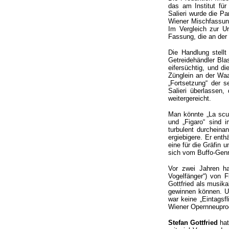
das am Institut für
Salieri wurde die Pa
Wiener Mischfassung“
Im Vergleich zur Ur
Fassung, die an der
Die Handlung stellt
Getreidehändler Blas
eifersüchtig, und d
Zünglein an der Waag
„Fortsetzung“ der s
Salieri überlassen
weitergereicht.
Man könnte „La scuo
und „Figaro“ sind i
turbulent durcheina
ergiebigere. Er ent
eine für die Gräfin 
sich vom Buffo-Genr
Vor zwei Jahren ha
Vogelfänger“) von F
Gottfried als musika
gewinnen können. U
war keine „Eintagsf
Wiener Opernneuprod
Stefan Gottfried
ha