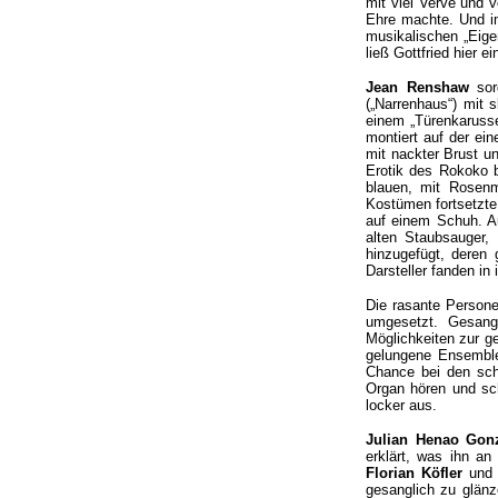
mit viel Verve und v
Ehre machte. Und i
musikalischen „Eige
ließ Gottfried hier 
Jean Renshaw
sor
(„Narrenhaus“) mit
einem „Türenkarusse
montiert auf der ein
mit nackter Brust u
Erotik des Rokoko b
blauen, mit Rosenm
Kostümen fortsetzte
auf einem Schuh. Au
alten Staubsauger,
hinzugefügt, deren 
Darsteller fanden i
Die rasante Persone
umgesetzt. Gesang
Möglichkeiten zur ge
gelungene Ensemble
Chance bei den scho
Organ hören und sch
locker aus.
Julian Henao Gon
erklärt, was ihn an
Florian Köfler
un
gesanglich zu glänz