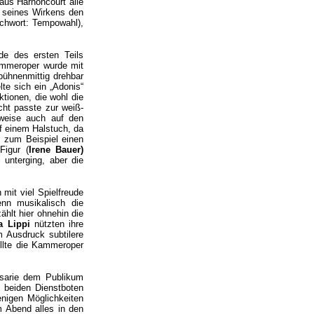
laus Harnoncourt alle
 seines Wirkens den
ichwort: Tempowahl),
de des ersten Teils
ammeroper wurde mit
bühnenmittig drehbar
lte sich ein „Adonis“
tionen, die wohl die
cht passte zur weiß-
lweise auch auf den
f einem Halstuch, da
, zum Beispiel einen
Figur (
Irene Bauer)
 unterging, aber die
mit viel Spielfreude
nn musikalisch die
ählt hier ohnehin die
na Lippi
nützten ihre
m Ausdruck subtilere
üllte die Kammeroper
tsarie dem Publikum
e beiden Dienstboten
nigen Möglichkeiten
m Abend alles in den