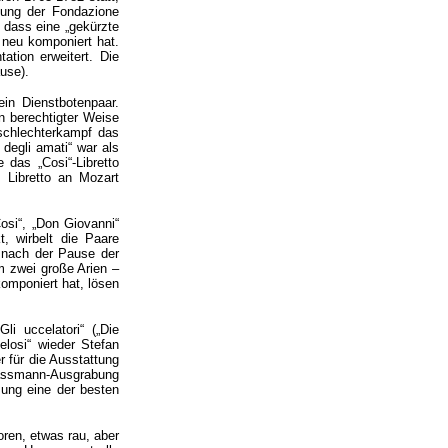
rkung der Fondazione
, dass eine „gekürzte
n neu komponiert hat.
ation erweitert. Die
use).
ein Dienstbotenpaar.
nn berechtigter Weise
eschlechterkampf das
 degli amati“ war als
 das „Cosi“-Libretto
 Libretto an Mozart
osi“, „Don Giovanni“
t, wirbelt die Paare
l nach der Pause der
m zwei große Arien –
komponiert hat, lösen
i uccelatori“ („Die
elosi“ wieder Stefan
r für die Ausstattung
Gassmann-Ausgrabung
zung eine der besten
en, etwas rau, aber