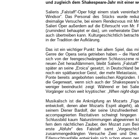
und zugleich dem Shakespeare-Jahr mit einer we
Salieris „Falstaff“-Oper folgt einem stark vereinf
Windsor“. Das Personal des Stücks wurde reduzi
dreimalige Versuche, bei einem Rendezvous mit Mr
Salieri Oper außerdem auf die Eifersucht von Mr. Fo
(zumindest behauptet er das), um verheiratete Da
auch übertreiben kann. Kulturgeschichtlich betrach
in der Tradition der Aufklärung.
Das ist ein wichtiger Punkt: bei allem Spiel, das mi
Genre der Opera seria getrieben haben – die Handl
sich von der feengeschwängerten Schlussszene nich
neuen Zeit heraufdämmern, bleibt Salieris „Falstaff
später an seine „Eroica“ gesetzt, in Deutschland be
noch ein spätbarocker Geist, der mehr Metastasio,
Ponte bereits angebohrten seelischen Abgründen.
die Gegenwart, wenn sich auch der Shakespeare’s
weniger beeindruckt zeigt: Während er bei Salie
Vorgänger schon weit kryptischer: „
When night-dogs 
Musikalisch ist die Anknüpfung an Mozarts „Figa
entwickelt, denen aber Mozarts Esprit abgeht), a
seinem Diener Bardolf, der seine Unzufriedenheit
accompagnierten Rezitativen schwingt hingegen 
Schlussbild kaum Naturstimmungen abgewinnen kön
fern dem nächtlichen Zauber, den Mozart zum Beispi
erste „Abfuhr“ des Falstaff samt „Vorgeschic
zusammengedrängten Versuche Zwei und Drei. 
Eifersuchtsanfälle entwickeln sich schon etwas p