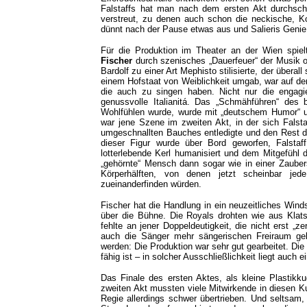
Falstaffs hat man nach dem ersten Akt durchsch
verstreut, zu denen auch schon die neckische, K
dünnt nach der Pause etwas aus und Salieris Genie b
Für die Produktion im Theater an der Wien spie
Fischer
durch szenisches „Dauerfeuer“ der Musik o
Bardolf zu einer Art Mephisto stilisierte, der übera
einem Hofstaat von Weiblichkeit umgab, war auf de
die auch zu singen haben.
Nicht nur die engag
genussvolle Italianitá. Das „Schmähführen“ des 
Wohlfühlen wurde, wurde mit „deutschem Humor“ und
war jene Szene im zweiten Akt, in der sich Falst
umgeschnallten Bauches entledigte und den Rest de
dieser Figur wurde über Bord geworfen, Falsta
lotterlebende Kerl humanisiert und dem Mitgefühl
„gehörnte“ Mensch dann sogar wie in einer Zauber
Körperhälften, von denen jetzt scheinbar jed
zueinanderfinden würden.
Fischer hat die Handlung in ein neuzeitliches Wind
über die Bühne. Die Royals drohten wie aus Klatsc
fehlte an jener Doppeldeutigkeit, die nicht erst „
auch die Sänger mehr sängerischen Freiraum ge
werden: Die Produktion war sehr gut gearbeitet. Di
fähig ist – in solcher Ausschließlichkeit liegt auch 
Das Finale des ersten Aktes, als kleine Plastikk
zweiten Akt mussten viele Mitwirkende in diesen Ku
Regie allerdings schwer übertrieben. Und seltsam,