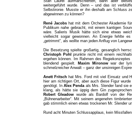
Stan Laurel aufmarschierten, dann aber diese
weitergeführt wurde. Denn – und das ist verblüff
Selbstironie. Musste er ihn deshalb am Schluss ze
abgewinnen zu können?
René Jacobs
hat mit dem Orchester Akademie für
Publikum nahe gebracht, mit einem kantigen Soun
wäre. Salieris Musik hätte sich eine etwas weic
vielleicht sogar gewonnen. An Energie fehlte e
„getrimmt“, als wollte man jeden Anflug von Langew
Die Besetzung spielte großartig, gesanglich herrs
Christoph Pohl
prunkte nicht mit einem reichhalt
ergehen können. Im Rahmen des Regiekonzeptes h
blendend gespielt.
Maxim Mironow
war der lyri
schmelzreicher Anwalt – ganz der unsinnigen Expres
Anett Fritsch
hat Mrs. Ford mit viel Einsatz und H
hier am richtigen Ort, aber auch diese Figur wurde 
genötigt. In
Alex Penda
als Mrs. Slender fand sie e
klang, als hätte sie üppig dem Gin zugesprochen 
Robert Gleadow
wurde als Bardolf von der Re
„Bühnenarbeiter“. Mit seinem angenehm timbrierten
gab stimmlich einen etwas trockenen Mr. Slender 
Rund acht Minuten Schlussapplaus, kein Missfallen: