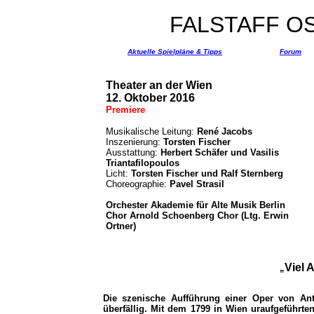
FALSTAFF OS
Aktuelle Spielpläne & Tipps
Forum
Theater an der Wien
12. Oktober 2016
Premiere
Musikalische Leitung:
René Jacobs
Inszenierung:
Torsten Fischer
Ausstattung:
Herbert Schäfer und Vasilis
Triantafilopoulos
Licht:
Torsten Fischer und Ralf Sternberg
Choreographie:
Pavel Strasil
Orchester Akademie für Alte Musik Berlin
Chor Arnold Schoenberg Chor (Ltg. Erwin
Ortner)
Viel A
„
Die szenische Aufführung einer Oper von Ant
überfällig. Mit dem 1799 in Wien uraufgeführten