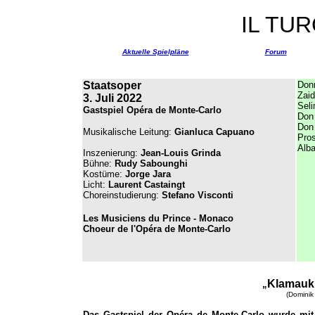
IL TUR
Aktuelle Spielpläne
Forum
Staatsoper
Donn
Zai
3. Juli 2022
Sel
Gastspiel Opéra de Monte-Carlo
Don
Don
Musikalische Leitung:
Gianluca Capuano
Pro
Alba
Inszenierung:
Jean-Louis Grinda
Bühne:
Rudy Sabounghi
Kostüme:
Jorge Jara
Licht:
Laurent Castaingt
Choreinstudierung:
Stefano Visconti
Les Musiciens du Prince - Monaco
Choeur de l'Opéra de Monte-Carlo
Klamauk
„
(Dominik
Das Gastspiel der Opéra de Monte-Carlo wurde mit Gi