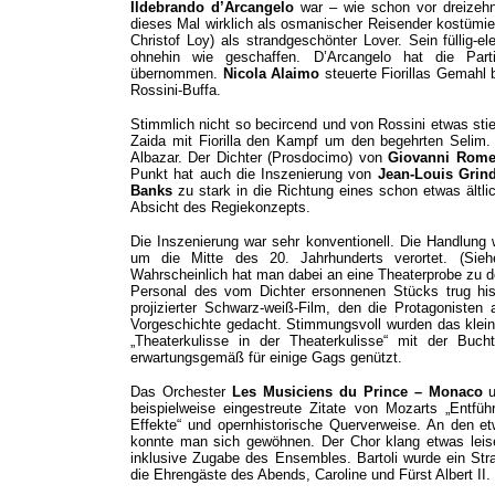
Ildebrando d’Arcangelo
war – wie schon vor dreizeh
dieses Mal wirklich als osmanischer Reisender kostümier
Christof Loy) als strandgeschönter Lover. Sein füllig-
ohnehin wie geschaffen. D’Arcangelo hat die Part
übernommen.
Nicola Alaimo
steuerte Fiorillas Gemahl 
Rossini-Buffa.
Stimmlich nicht so becircend und von Rossini etwas stie
Zaida mit Fiorilla den Kampf um den begehrten Selim.
Albazar. Der Dichter (Prosdocimo) von
Giovanni Rom
Punkt hat auch die Inszenierung von
Jean-Louis Grin
Banks
zu stark in die Richtung eines schon etwas ältli
Absicht des Regiekonzepts.
Die Inszenierung war sehr konventionell. Die Handlung 
um die Mitte des 20. Jahrhunderts verortet. (Sie
Wahrscheinlich hat man dabei an eine Theaterprobe zu de
Personal des vom Dichter ersonnenen Stücks trug his
projizierter Schwarz-weiß-Film, den die Protagonisten
Vorgeschichte gedacht. Stimmungsvoll wurden das kleine
„Theaterkulisse in der Theaterkulisse“ mit der Buc
erwartungsgemäß für einige Gags genützt.
Das Orchester
Les Musiciens du Prince – Monaco
beispielweise eingestreute Zitate von Mozarts „Entführ
Effekte“ und opernhistorische Querverweise. An den etw
konnte man sich gewöhnen. Der Chor klang etwas leise
inklusive Zugabe des Ensembles. Bartoli wurde ein St
die Ehrengäste des Abends, Caroline und Fürst Albert II