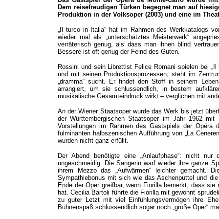
Dem reisefreudigen Türken begegnet man auf hiesige
Produktion in der Volksoper (2003) und eine im Theat
„Il turco in Italia“ hat im Rahmen des Werkkatalogs v
wieder mal als „unterschätztes Meisterwerk“ angepri
verräterisch genug, als dass man ihnen blind vertrauen
Bessere ist oft genug der Feind des Guten.
Rossini und sein Librettist Felice Romani spielen bei „Il 
und mit seinen Produktionsprozessen, steht im Zentrum
„dramma“ sucht. Er findet den Stoff in seinem Leben
arrangiert, um sie schlussendlich, in bestem aufkläre
musikalische Gesamteindruck wirkt – verglichen mit ander
An der Wiener Staatsoper wurde das Werk bis jetzt überh
der Württembergischen Staatsoper im Jahr 1962 mit Fr
Vorstellungen im Rahmen des Gastspiels der Opéra d
fulminanten halbszenischen Aufführung von „La Ceneren
wurden nicht ganz erfüllt.
Der Abend benötigte eine „Anlaufphase“: nicht nu
ungeschmeidig. Die Sängerin warf wieder ihre ganze Spi
ihrem Mezzo das „Aufwärmen“ leichter gemacht. Die 
Sympathiebonus mit sich wie das Aschenputtel und die 
Ende der Oper greifbar, wenn Fiorilla bemerkt, dass sie
hat. Cecilia Bartoli führte die Fiorilla mit gewohnt spru
zu guter Letzt mit viel Einfühlungsvermögen ihre Eh
Bühnenspaß schlussendlich sogar noch „große Oper“ ma