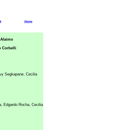
k
Home
 Alaimo
 Corbelli
vy Segkapane, Cecilia
, Edgardo Rocha, Cecilia