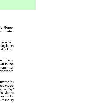
de Monte-
ewidmeten
 in einem
ünglichen
abdruck im
el, Tisch,
„Guillaume
renzt, auf
diterranes
ftritte zu
besondere
omte Ory“
lis Mezzo
nraum. Ihr
Aufführung