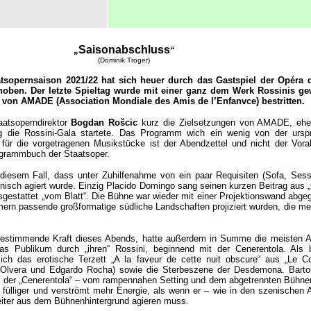
Saisonabschluss
„
“
(Dominik Troger)
tsopernsaison 2021/22 hat sich heuer durch das Gastspiel der Opéra 
choben. Der letzte Spieltag wurde mit einer ganz dem Werk Rossinis g
 von AMADE (Association Mondiale des Amis de l’Enfanvce) bestritten.
aatsoperndirektor
Bogdan Rošcic
kurz die Zielsetzungen von AMADE, ehe
g die Rossini-Gala startete. Das Programm wich ein wenig von der urspr
für die vorgetragenen Musikstücke ist der Abendzettel und nicht der Vor
ogrammbuch der Staatsoper.
diesem Fall, dass unter Zuhilfenahme von ein paar Requisiten (Sofa, Sess
enisch agiert wurde. Einzig Placido Domingo sang seinen kurzen Beitrag aus 
sgestattet „vom Blatt“. Die Bühne war wieder mit einer Projektionswand abgeg
n passende großformatige südliche Landschaften projiziert wurden, die me
bestimmende Kraft dieses Abends, hatte außerdem in Summe die meisten Au
das Publikum durch „ihren“ Rossini, beginnend mit der Cenerentola. Als 
ich das erotische Terzett „A la faveur de cette nuit obscure“ aus „Le C
lvera und Edgardo Rocha) sowie die Sterbeszene der Desdemona. Barto
bei der „Cenerentola“ – vom rampennahen Setting und dem abgetrennten Bühne
 fülliger und verströmt mehr Energie, als wenn er – wie in den szenischen 
– weiter aus dem Bühnenhintergrund agieren muss.