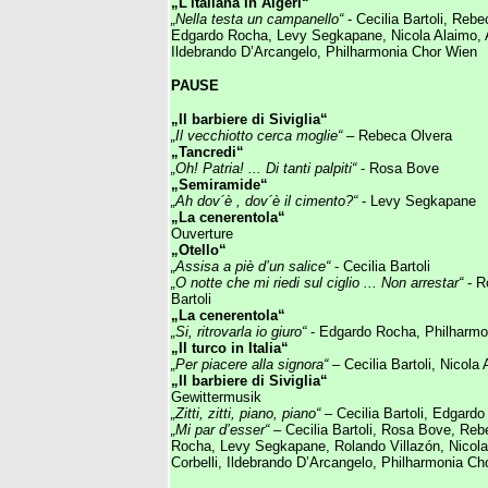
„L'italiana in Algeri“
„Nella testa un campanello“
- Cecilia Bartoli, Reb
Edgardo Rocha, Levy Segkapane, Nicola Alaimo, A
Ildebrando D’Arcangelo, Philharmonia Chor Wien
PAUSE
„Il barbiere di Siviglia“
„Il vecchiotto cerca moglie“
– Rebeca Olvera
„Tancredi“
„Oh! Patria! ... Di tanti palpiti“
- Rosa Bove
„Semiramide“
„Ah dov´è , dov´è il cimento?“
- Levy Segkapane
„La cenerentola“
Ouverture
„Otello“
„Assisa a piè d’un salice“
- Cecilia Bartoli
„O notte che mi riedi sul ciglio ... Non arrestar“
- R
Bartoli
„La cenerentola“
„Si, ritrovarla io giuro“
- Edgardo Rocha, Philharmo
„Il turco in Italia“
„Per piacere alla signora“
– Cecilia Bartoli, Nicola
„Il barbiere di Siviglia“
Gewittermusik
„Zitti, zitti, piano, piano“
– Cecilia Bartoli, Edgard
„Mi par d’esser“
– Cecilia Bartoli, Rosa Bove, Re
Rocha, Levy Segkapane, Rolando Villazón, Nicola
Corbelli, Ildebrando D’Arcangelo, Philharmonia Ch