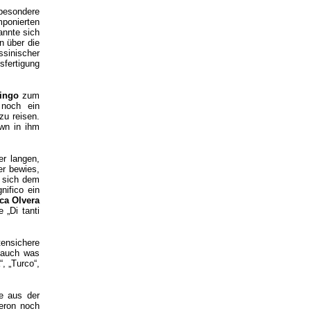
 besondere
ponierten
annte sich
 über die
sinischer
sfertigung
ingo
zum
 noch ein
zu reisen.
own in ihm
er langen,
er bewies,
e sich dem
ifico ein
ca Olvera
 „Di tanti
ensichere
 auch was
, „Turco“,
e aus der
teron noch