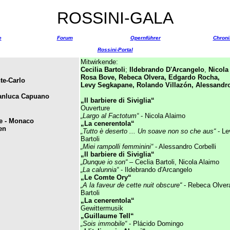
ROSSINI-GALA
e
Forum
Opernführer
Chroni
Rossini-Portal
Mitwirkende:
Cecilia Bartoli
;
Ildebrando D'Arcangelo
,
Nicola
Rosa Bove, Rebeca Olvera, Edgardo Rocha,
te-Carlo
Levy Segkapane, Rolando Villazón, Alessandro
anluca Capuano
„Il barbiere di Siviglia“
Ouverture
„Largo al Factotum“
- Nicola Alaimo
e - Monaco
„La cenerentola“
en
„Tutto è deserto ... Un soave non so che aus“
- Le
Bartoli
„Miei rampolli femminini“
- Alessandro Corbelli
„Il barbiere di Siviglia“
„Dunque io son“
– Ceclia Bartoli, Nicola Alaimo
„La calunnia“
- Ildebrando d'Arcangelo
„Le Comte Ory“
„A la faveur de cette nuit obscure“
- Rebeca Olvera
Bartoli
„La cenerentola“
Gewittermusik
„Guillaume Tell“
„Sois immobile“
- Plácido Domingo