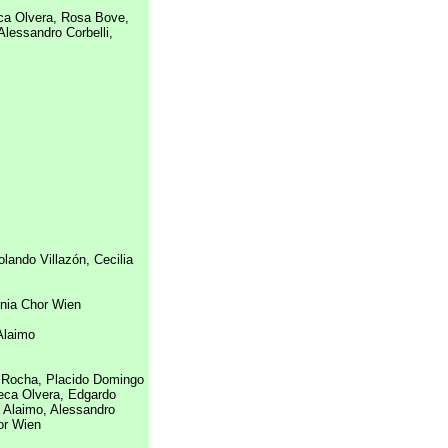
eca Olvera, Rosa Bove,
lessandro Corbelli,
olando Villazón, Cecilia
nia Chor Wien
 Alaimo
o Rocha, Placido Domingo
beca Olvera, Edgardo
 Alaimo, Alessandro
or Wien