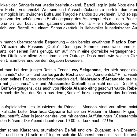
gkeit der Sängerin war wieder beeindruckend. Bartoli legt in jede Note eine
re Farbe, verschmilzt Wortsinn und Ausschmückung zu perfekt durchkom
 ihr möglich ist, zwischen Buffa und Tragödie nahtlos zu wechseln. Und so sp
en von der schüchternen Erstbegegnung des Aschenputtels mit dem Prinzen
a bis zur köstlichen, gattennervenden Fiorilla – ein Kaldeidoskop Ros
 sich von Bartoli zu einem Schmuckstück in liebevoller künstlerischer Au
m manch überraschende Begegnung – den bereits erwähnten
Placido Dom
 Villazón
als Rossinis „Otello“. Domingos Stimme umschwebt immer
anz, der seinen Fans genügt, um auf ihm in eine glorreiche Vergangenheit 
 den Otello vor allem zur stimmlichen Outrage. Dass nach wie vor ein Cl
i den Ensembles und bei den Zugaben bewiesen.
and man bei dem jungen Rossini-Tenor
Levy Sekgapane
, der sich sogar ein
miramide“ stellte – und bei
Edgardo Rocha
der als „Cenerentola“-Prinz wied
besten seines Faches gerechnet werden darf.
Ildebrando d’Arcangelo
stellt
o mit „La caruna“ vor und
Alessandro Corbelli
gab nicht nur als Don Magn
n Buffa-Vergnügens, das auch von
Nicola Alaimo
eifrig geschürt wurde.
Rebe
n noch die Arie der Berta aus dem „Barbier“ beziehungswesie das berühmte
rt aufspielenden Les Musiciens du Prince – Monaco sind vor allem point
ikalische Leiter
Gianluca Capuano
hat seinen Rossini im kleinen Finger,
 betrifft. Aber in jeder der drei von mir gehörte Aufführungen („Cenerentola“
i den Bläsern. Der Abend dauerte von 19.00 bis kurz nach 22 Uhr.
hmisches Klatschen, stürmischen Beifall und drei Zugaben: ein Ensembl
a“ – und beim „O sole mio“ legten sich die Männerstimmen mit viel Testos