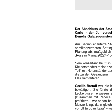
Der Abschluss der Staa
Carlo in den Juli vers
Benefiz Gala zugunsten
Am Beginn erläuterte St
semikonzertanten Settin
Planung ab, maßgeblich 
„Rossini Mania 2022“-Pr
Semikonzertant heißt in 
Kleiderständer) meist sz
Tell“ mit Notenständer au
die zu den Gesangsnummer
Flair verbreiteten.
Cecilia Bartoli
war die 
bewältigen. Sie führte 
Leckerbissen erwiesen s
(zusammen mit Rebeca O
profitierte – wie schon 
Mezzo klingt dann gleich
von „Il turco in Italia“ 