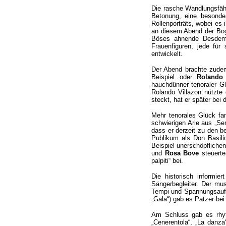
Die rasche Wandlungsfähi
Betonung, eine besonde
Rollenporträts, wobei es
an diesem Abend der Bog
Böses ahnende Desdemon
Frauenfiguren, jede für
entwickelt.
Der Abend brachte zude
Beispiel oder
Rolando
hauchdünner tenoraler Gl
Rolando Villazon nützte
steckt, hat er später be
Mehr tenorales Glück f
schwierigen Arie aus „Se
dass er derzeit zu den 
Publikum als Don Basili
Beispiel unerschöpfliche
und
Rosa Bove
steuerte
palpiti“ bei.
Die historisch informie
Sängerbegleiter. Der mus
Tempi und Spannungsaufbau
„Gala“) gab es Patzer be
Am Schluss gab es rhyt
„Cenerentola“, „La danz