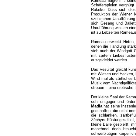
Rameau folgte mit seine
Schäferspielen vergnügt 
Rokoko. Dass sich diese
Produktion der Wiener K
szenischen Uraufführung 
sich Gesang und Ballet
Uraufführung wirklich ei
ist zu Lebzeiten Rameau
Rameau erweckt Hirten, 
denen die Handlung stark
sich auch der Windgott C
mit zartem Liebesflüste
ausgekleidet werden.
Das Resultat gleicht kun
mit Wiesen und Hecken, h
Wind mal als zärtliches 
Musik vom Nachtigallflöt
streuen – eine erotische 
Der kleine Saal der Kamm
sehr entgegen und förder
Madia
hat seine Inszenie
geschaffen, die nicht im
die schlanken, zartbefl
Zéphyrs Rüstung selbst,
kleine Bälle gespießt, m
manchmal doch braucht
schwerblütigen körperli