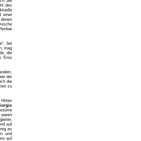
ich bei
ühl des
ktuelle
d einer
n denen
nische
ffenbar
“, bei
in, mag
de, die
es Eros
andeln,
wie der
uch die
tten zu
 Hirten
iorgio
stüme
e waren
eiter,
und auf
enig es
en und
ern auf