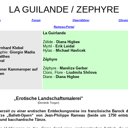
LA GUILANDE / ZEPHYRE
e
Forum
Opernführer
Chroni
Rameau-Portal
La Guirlande
Zélide -
Diana Higbee
Myrtil -
Erik Leidal
nhard Klebel
Hylas -
Michael Havlicek
phie:
Giorgio Madia
atthes
Zéphyre
mel
Zéphyre -
Marelize Gerber
iener Kammeroper auf
Cloris, Flore -
Liudmila Shilova
ten
Diane -
Diana Higbee
„
Erotische Landschaftsmalerei
“
(Dominik Troger)
rzeit zu einer erotischen Entdeckungsreise ins französische Barock d
rze „Ballett-Opern“ von Jean-Philippe Rameau (beide um 1750 entst
n und bacchantische Tänze.