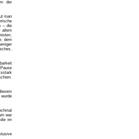
rn der
Mut man
erische
s – die
r allem
nisten,
se, dem
weniger
sches,
barkeit
 Pause
sstark
schien.
diesem
e wurde
nchmal
kum war
die im
klusive