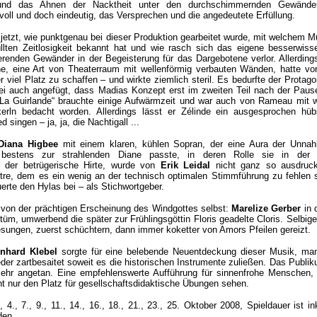
und das Ahnen der Nacktheit unter den durchschimmernden Gewände
oll und doch eindeutig, das Versprechen und die angedeutete Erfüllung.
jetzt, wie punktgenau bei dieser Produktion gearbeitet wurde, mit welchem 
llten Zeitlosigkeit bekannt hat und wie rasch sich das eigene besserwiss
ierenden Gewänder in der Begeisterung für das Dargebotene verlor.
Allerding
e, eine Art von Theaterraum mit wellenförmig verbauten Wänden, hatte vo
 viel Platz zu schaffen – und wirkte ziemlich steril. Es bedurfte der Protago
ei auch angefügt, dass Madias Konzept erst im zweiten Teil nach der Pau
 „La Guirlande“ brauchte einige Aufwärmzeit und war auch von Rameau mit 
kerln bedacht worden. Allerdings lässt er Zélinde ein ausgesprochen hüb
 singen – ja, ja, die Nachtigall ...
Diana Higbee
mit einem klaren, kühlen Sopran, der eine Aura der Unnah
 bestens zur strahlenden Diane passte, in deren Rolle sie in der
l, der betrügerische Hirte, wurde von
Erik Leidal
nicht ganz so ausdruck
tre, dem es ein wenig an der technisch optimalen Stimmführung zu fehlen 
erte den Hylas bei – als Stichwortgeber.
 von der prächtigen Erscheinung des Windgottes selbst:
Marelize Gerber
in 
stüm, umwerbend die später zur Frühlingsgöttin Floris geadelte Cloris. Selbig
sungen, zuerst schüchtern, dann immer koketter von Amors Pfeilen gereizt.
nhard Klebel
sorgte für eine belebende Neuentdeckung dieser Musik, ma
eder zartbesaitet soweit es die historischen Instrumente zuließen. Das Publi
hr angetan. Eine empfehlenswerte Aufführung für sinnenfrohe Menschen, 
ht nur den Platz für gesellschaftsdidaktische Übungen sehen.
, 4., 7., 9., 11., 14., 16., 18., 21., 23., 25. Oktober 2008, Spieldauer ist in
den.