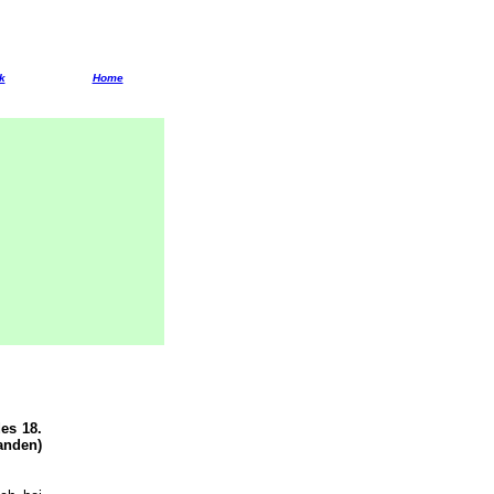
k
Home
es 18.
anden)