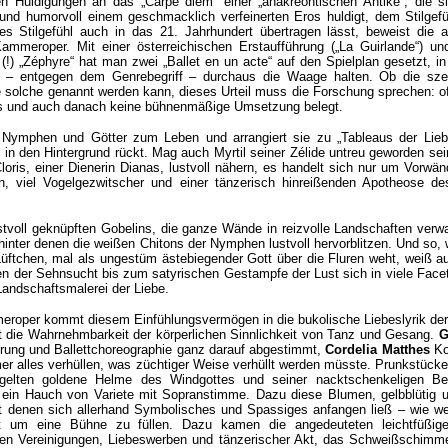
n Huldigungen an das „Carpe diem“ einer „anakreontischen Antike“, die s
und humorvoll einem geschmacklich verfeinerten Eros huldigt, dem Stilgef
s Stilgefühl auch in das 21. Jahrhundert übertragen lässt, beweist die a
ammeroper. Mit einer österreichischen Erstaufführung („La Guirlande“) un
(!) „Zéphyre“ hat man zwei „Ballet en un acte“ auf den Spielplan gesetzt, i
t – entgegen dem Genrebegriff – durchaus die Waage halten. Ob die sze
ne solche genannt werden kann, dieses Urteil muss die Forschung sprechen: o
s und auch danach keine bühnenmäßige Umsetzung belegt.
Nymphen und Götter zum Leben und arrangiert sie zu „Tableaus der Liebe
 in den Hintergrund rückt. Mag auch Myrtil seiner Zélide untreu geworden se
loris, einer Dienerin Dianas, lustvoll nähern, es handelt sich nur um Vorwän
rn, viel Vogelgezwitscher und einer tänzerisch hinreißenden Apotheose d
stvoll geknüpften Gobelins, die ganze Wände in reizvolle Landschaften verw
inter denen die weißen Chitons der Nymphen lustvoll hervorblitzen. Und so, 
Lüftchen, mal als ungestüm ästebiegender Gott über die Fluren weht, weiß a
en der Sehnsucht bis zum satyrischen Gestampfe der Lust sich in viele Face
Landschaftsmalerei der Liebe.
eroper kommt diesem Einfühlungsvermögen in die bukolische Liebeslyrik der
t die Wahrnehmbarkeit der körperlichen Sinnlichkeit von Tanz und Gesang.
G
rung und Ballettchoreographie ganz darauf abgestimmt,
Cordelia Matthes
Ko
mer alles verhüllen, was züchtiger Weise verhüllt werden müsste. Prunkstück
ügelten goldene Helme des Windgottes und seiner nacktschenkeligen Begl
 ein Hauch von Variete mit Sopranstimme. Dazu diese Blumen, gelbblütig 
it denen sich allerhand Symbolisches und Spassiges anfangen ließ – wie w
 um eine Bühne zu füllen. Dazu kamen die angedeuteten leichtfüßig
chen Vereinigungen, Liebeswerben und tänzerischer Akt, das Schweißschimm