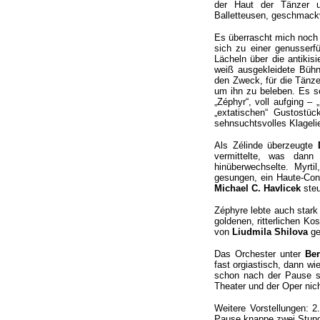
der Haut der Tänzer 
Balletteusen, geschmackv
Es überrascht mich noch 
sich zu einer genusserfü
Lächeln über die antikis
weiß ausgekleidete Bühn
den Zweck, für die Tänzer
um ihn zu beleben. Es s
„Zéphyr“, voll aufging –
„extatischen“ Gustostüc
sehnsuchtsvolles Klagelied
Als Zélinde überzeugte
vermittelte, was dann
hinüberwechselte. Myrti
gesungen, ein Haute-Con
Michael C. Havlicek
steu
Zéphyre lebte auch stark
goldenen, ritterlichen Ko
von
Liudmila Shilova
ge
Das Orchester unter
Ber
fast orgiastisch, dann wi
schon nach der Pause se
Theater und der Oper nic
Weitere Vorstellungen: 2.
Pause knappe zwei Stun