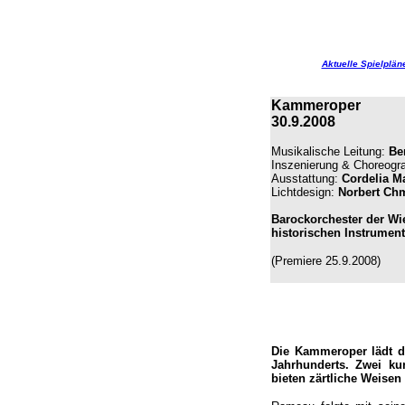
Aktuelle Spielplän
Kammeroper
30.9.2008
Musikalische Leitung:
Ber
Inszenierung & Choreogra
Ausstattung
:
Cordelia M
Lichtdesign:
Norbert Ch
Barockorchester der W
historischen Instrumen
(Premiere 25.9.2008)
Die Kammeroper lädt de
Jahrhunderts. Zwei ku
bieten zärtliche Weise