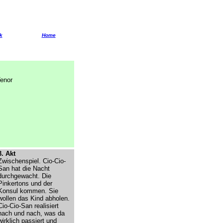
k
Home
Tenor
3. Akt
Zwischenspiel. Cio-Cio-
San hat die Nacht
durchgewacht. Die
Pinkertons und der
Konsul kommen. Sie
wollen das Kind abholen.
Cio-Cio-San realisiert
nach und nach, was da
wirklich passiert und