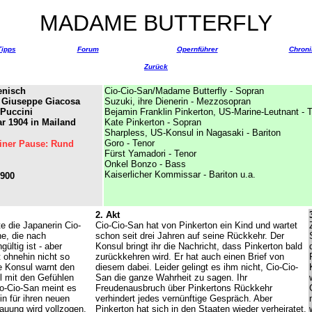
MADAME BUTTERFLY
Tipps
Forum
Opernführer
Chroni
Zurück
ienisch
Cio-Cio-San/Madame Butterfly - Sopran
nd Giuseppe Giacosa
Suzuki, ihre Dienerin - Mezzosopran
Puccini
Bejamin Franklin Pinkerton, US-Marine-Leutnant - 
r 1904 in Mailand
Kate Pinkerton - Sopran
Sharpless, US-Konsul in Nagasaki - Bariton
Goro - Tenor
iner Pause: Rund
Fürst Yamadori - Tenor
Onkel Bonzo - Bass
Kaiserlicher Kommissar - Bariton u.a.
1900
2. Akt
e die Japanerin Cio-
Cio-Cio-San hat von Pinkerton ein Kind und wartet
he, die nach
schon seit drei Jahren auf seine Rückkehr. Der
ültig ist - aber
Konsul bringt ihr die Nachricht, dass Pinkerton bald
 ohnehin nicht so
zurückkehren wird. Er hat auch einen Brief von
e Konsul warnt den
diesem dabei. Leider gelingt es ihm nicht, Cio-Cio-
l mit den Gefühlen
San die ganze Wahrheit zu sagen. Ihr
o-Cio-San meint es
Freudenausbruch über Pinkertons Rückkehr
tin für ihren neuen
verhindert jedes vernünftige Gespräch. Aber
auung wird vollzogen.
Pinkerton hat sich in den Staaten wieder verheiratet.