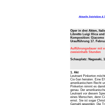
Aktuelle Spielpläne & 
Oper in drei Akten, Ital
Libretto Luigi Illica u
Komposition: Giacomo 
Uraufführung 17. Februa
Aufführungsdauer mit e
zweieinhalb Stunden
Schauplatz: Nagasaki, 
1. Akt
Leutnant Pinkerton möcht
Cio-San heiraten. Eine E
amerikanischem Recht ung
Pinkerton nimmt es damit
genau. Der amerikanisch
Leutnant vor diesem Spie
eines Menschen, denn Ci
ernst. Sie ist sogar Chris
Gemahl geworden. Die Tr