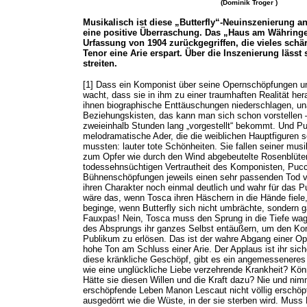
(Dominik Troger
)
Musikalisch ist diese „Butterfly“-Neuinszenierung a
eine positive Überraschung. Das „Haus am Währinger
Urfassung von 1904 zurückgegriffen, die vieles schä
Tenor eine Arie erspart. Über die Inszenierung lässt 
streiten.
[1] Dass ein Komponist über seine Opernschöpfungen un
wacht, dass sie in ihm zu einer traumhaften Realität he
ihnen biographische Enttäuschungen niederschlagen, u
Beziehungskisten, das kann man sich schon vorstellen
zweieinhalb Stunden lang „vorgestellt“ bekommt. Und Pu
melodramatische Ader, die die weiblichen Hauptfiguren 
mussten: lauter tote Schönheiten. Sie fallen seiner mus
zum Opfer wie durch den Wind abgebeutelte Rosenblüten.
todessehnsüchtigen Vertrautheit des Komponisten, Pucc
Bühnenschöpfungen jeweils einen sehr passenden Tod ve
ihren Charakter noch einmal deutlich und wahr für das P
wäre das, wenn Tosca ihren Häschern in die Hände fiel
beginge, wenn Butterfly sich nicht umbrächte, sondern 
Fauxpas! Nein, Tosca muss den Sprung in die Tiefe wa
des Absprungs ihr ganzes Selbst entäußern, um den Ko
Publikum zu erlösen. Das ist der wahre Abgang einer Ope
hohe Ton am Schluss einer Arie. Der Applaus ist ihr sich
diese kränkliche Geschöpf, gibt es ein angemesseneres E
wie eine unglückliche Liebe verzehrende Krankheit? Kön
Hätte sie diesen Willen und die Kraft dazu? Nie und ni
erschöpfende Leben Manon Lescaut nicht völlig erschöpf
ausgedörrt wie die Wüste, in der sie sterben wird. Muss 