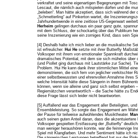
verkraftet und seine eigenartigen Begegnungen mit To
Lescaut, die nämlich auch mitspielen dürfen und die mu
„beleben“. Man hätte akzeptiert, dass sich während der d
„Schmetterling“ auf Pinkerton wartet, die Inszenierungsz
Jahrhundertwende in eine zeitlose US-Gegenwart weite
Herheim
gelingen durchaus ein paar ganz gute, spannu
mit dem Schluss, der schockartig über das Publikum here
seine Inszenierung wie ein zorniges Kind, dass sein Sp
[4] Deshalb halte ich mich lieber an die musikalische Sei
ist erfreulicher.
Hui He
setzte mit ihrer Butterfly Maßstäb
Volksoper mit ihrem von emotionaler Spannkraft durchwir
dramatisches Potential, mit dem sie sich mühelos über 
(und Piollet ging durchaus mit Lautstärke zur Sache). T
Problem. Hui He kann dank ihrer stimmlichen Mittel ein
demonstrieren, die sich fern von jeglicher verkitschter 
einer selbstbewussten und ehrenvollen Annahme ihres S
welche Intensität hätte diese Sängerin in ihrem Bühnen
können, wenn sie alleine und ganz sich selbst ergeben 
Regiemätzchen verantwortlich – die Sache hätte zu End
diese Frage lässt sich leider nicht beantworten.
[5] Auffallend war das Engagement aller Beteiligten, und
Ensembleleistung. So sorgte das Engagement am Währin
der Pause für teilweise aufwühlendes Musiktheater.
Marc
auch seinen guten Anteil daran, dass die akzentuiertere
Volksoper gespielten Erstfassung der „Butterfly“ deutl
man weniger heraushören konnte, war die feinnervige In
Spiel mit Klangfarben. Und mehr Sentiment hätte ich nic
Die sängerischen Leistungen betreffend hat nur der Pin