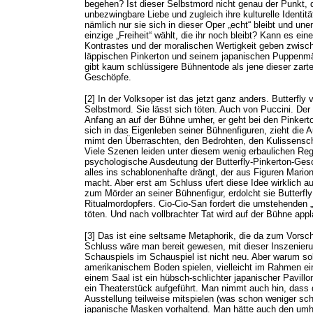
begehen? Ist dieser Selbstmord nicht genau der Punkt, 
unbezwingbare Liebe und zugleich ihre kulturelle Identitä
nämlich nur sie sich in dieser Oper „echt“ bleibt und une
einzige „Freiheit“ wählt, die ihr noch bleibt? Kann es ei
Kontrastes und der moralischen Wertigkeit geben zwisc
läppischen Pinkerton und seinem japanischen Puppen
gibt kaum schlüssigere Bühnentode als jene dieser zart
Geschöpfe.
[2] In der Volksoper ist das jetzt ganz anders. Butterfly v
Selbstmord. Sie lässt sich töten. Auch von Puccini. Der
Anfang an auf der Bühne umher, er geht bei den Pinkerto
sich in das Eigenleben seiner Bühnenfiguren, zieht die 
mimt den Überraschten, den Bedrohten, den Kulissensch
Viele Szenen leiden unter diesem wenig erbaulichen Regie
psychologische Ausdeutung der Butterfly-Pinkerton-Gesc
alles ins schablonenhafte drängt, der aus Figuren Mario
macht. Aber erst am Schluss ufert diese Idee wirklich aus
zum Mörder an seiner Bühnenfigur, erdolcht sie Butterfly
Ritualmordopfers. Cio-Cio-San fordert die umstehenden „
töten. Und nach vollbrachter Tat wird auf der Bühne appl
[3] Das ist eine seltsame Metaphorik, die da zum Vors
Schluss wäre man bereit gewesen, mit dieser Inszenieru
Schauspiels im Schauspiel ist nicht neu. Aber warum soll 
amerikanischem Boden spielen, vielleicht im Rahmen ein
einem Saal ist ein hübsch-schlichter japanischer Pavillo
ein Theaterstück aufgeführt. Man nimmt auch hin, dass 
Ausstellung teilweise mitspielen (was schon weniger schl
japanische Masken vorhaltend. Man hätte auch den umh