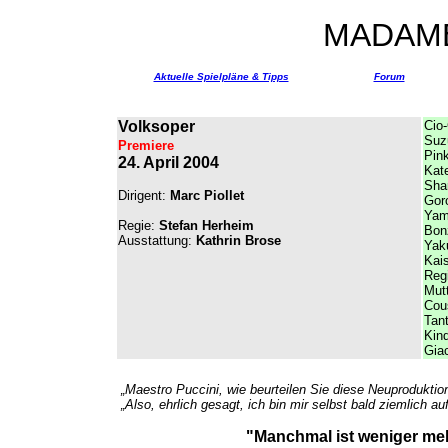
MADAM
Aktuelle Spielpläne & Tipps
Forum
Volksoper
Cio
Suz
Premiere
Pin
24. April 2004
Kat
Sha
Dirigent:
Marc Piollet
Gor
Yam
Regie:
Stefan Herheim
Bon
Ausstattung:
Kathrin Brose
Yak
Kai
Regi
Mut
Cou
Tan
Kind
Gia
„Maestro Puccini, wie beurteilen Sie diese Neuproduktion 
„Also, ehrlich gesagt, ich bin mir selbst bald ziemlich a
"Manchmal ist weniger meh