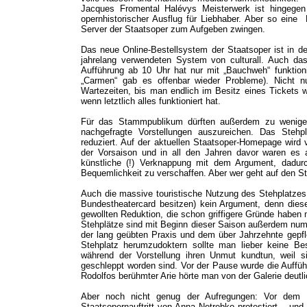
Jacques Fromental Halévys Meisterwerk ist hingegen
opernhistorischer Ausflug für Liebhaber. Aber so ein
Server der Staatsoper zum Aufgeben zwingen.
Das neue Online-Bestellsystem der Staatsoper ist in de
jahrelang verwendeten System von culturall. Auch da
Aufführung ab 10 Uhr hat nur mit „Bauchweh“ funktion
„Carmen“ gab es offenbar wieder Probleme). Nicht nu
Wartezeiten, bis man endlich im Besitz eines Tickets w
wenn letztlich alles funktioniert hat.
Für das Stammpublikum dürften außerdem zu wenige
nachgefragte Vorstellungen auszureichen. Das Ste
reduziert. Auf der aktuellen Staatsoper-Homepage wird 
der Vorsaison und in all den Jahren davor waren es 
künstliche (!) Verknappung mit dem Argument, dadu
Bequemlichkeit zu verschaffen. Aber wer geht auf den 
Auch die massive touristische Nutzung des Stehplatzes is
Bundestheatercard besitzen) kein Argument, denn diese
gewollten Reduktion, die schon griffigere Gründe haben 
Stehplätze sind mit Beginn dieser Saison außerdem numme
der lang geübten Praxis und dem über Jahrzehnte gepfl
Stehplatz herumzudoktern sollte man lieber keine Be
während der Vorstellung ihren Unmut kundtun, weil s
geschleppt worden sind. Vor der Pause wurde die Auffü
Rodolfos berühmter Arie hörte man von der Galerie deutli
Aber noch nicht genug der Aufregungen: Vor dem
Staatsopernauftritt von Anna Netrebko protestiert – und