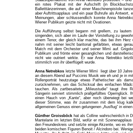
ein rotes Plakat mit der Aufschrift (in Blockbuchs
Balletttänzerinnen, die auf einer Maschinenpistole tanz
aber Auftrittsapplaus und ein paar Buhrufe als Antwort, 
Meinungen, aber schlussendlich konnte Anna Netrebk
Wiener Publikum geizte nicht mit Ovationen.
Die Aufführung selbst begann mit grellem, zu laute
singenden, sich aber im Laufe der Vorstellung zu gewoh
einem Tenor, der gleich klar machte, das bei ihm Her
nahm mit seiner leicht baritonal gefärbten, etwas ge
Match mit dem Orchester und seiner Mimì auf. Grigol
Publikum und frönte einer gesanglichen und darstelleri
nicht wie outriert wirkte. Er war Anna Netrebko letzt
stimmlich von ihr überflügelt wurde.
Anna Netrebkos
letzte Wiener Mimì liegt über 10 Jahre
an diesem Abend auf Puccinis Musik wie eh und je in mitr
Rollenporträt heutzutage etwas Pathetischer als da
zurücknehmen, um das Schicksal des einfachen Mädche
tauchen. Als zartbesaitete „Milieustudie“ taugt ihre R
Sängerin serviert stimmlich prallgefülltes Opernglück.
einen Hauch von „Kante“, aber noch überwiegt bei w
dieser Stimme, was ihr zusammen mit dem klug kalku
allgemeinen Genuss einen gelungenen „Ausflug“ in einen f
Günther Groissböck
hat als Colline wahrscheinlich in 
Mantelarie im letzten Bild, wofür er mit Szenenapplau
den Freundeskreis und setzte einige Akzente, wo es ih
beiden komischen Figuren Benoit / Alcindoro bei. Wenig