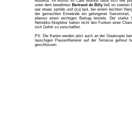
Musetta. Ihr Auftritt im Café Momus hätte sich viel pr
unter dem bewährten
Bertrand de Billy
ließ im zweiten 
war etwas spröde und (zu) laut, bei einem leichten Ha
der gemachten Einwände ein gelungener Saisonstart, z
ebenso einen wichtigen Beitrag leistete.
Der starke 
Netrebko-Skeptiker hatten nicht den Funken einer Chan
sich Gehör zu verschaffen.
PS: Die Karten werden jetzt auch an der Staatsoper bei
lauschigen Pausenflanierer auf der Terrasse gefreut h
geschlossen.