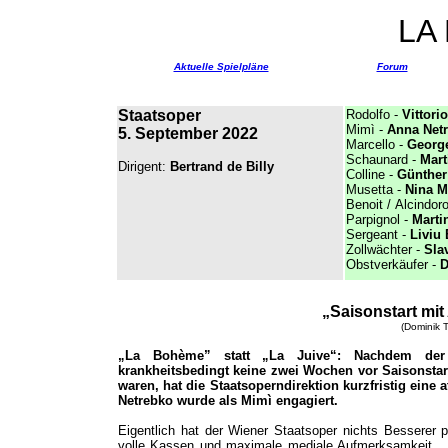
LA
Aktuelle Spielpläne
Forum
Staatsoper
Rodolfo -
Vittori
Mimì -
Anna Net
5. September 2022
Marcello -
Georg
Schaunard -
Mart
Dirigent:
Bertrand de Billy
Colline -
Günther
Musetta -
Nina M
Benoit /
Alcindor
Parpignol -
Marti
Sergeant -
Liviu
Zollwächter -
Sla
Obstverkäufer -
D
„Saisonstart mi
(Dominik T
„La Bohème” statt „La Juive“: Nachdem der
krankheitsbedingt keine zwei Wochen vor Saisonst
waren, hat die Staatsoperndirektion kurzfristig eine 
Netrebko wurde als Mimì engagiert.
Eigentlich hat der Wiener Staatsoper nichts Besserer 
volle Kassen und maximale mediale Aufmerksamkeit. Di