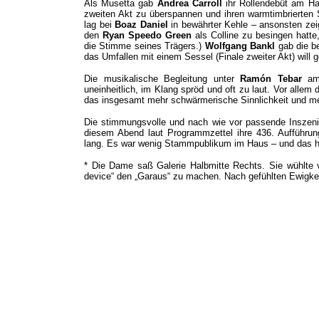
Als Musetta gab
Andrea Carroll
ihr Rollendebüt am H
zweiten Akt zu überspannen und ihren warmtimbrierten S
lag bei
Boaz Daniel
in bewährter Kehle – ansonsten zeig
den
Ryan Speedo Green
als Colline zu besingen hatte,
die Stimme seines Trägers.)
Wolfgang Bankl
gab die b
das Umfallen mit einem Sessel (Finale zweiter Akt) will g
Die musikalische Begleitung unter
Ramón Tebar
am 
uneinheitlich, im Klang spröd und oft zu laut. Vor allem d
das insgesamt mehr schwärmerische Sinnlichkeit und me
Die stimmungsvolle und nach wie vor passende Inszenier
diesem Abend laut Programmzettel ihre 436. Aufführung
lang. Es war wenig Stammpublikum im Haus – und das 
* Die Dame saß Galerie Halbmitte Rechts. Sie wühlte v
device“ den „Garaus“ zu machen. Nach gefühlten Ewigkeit