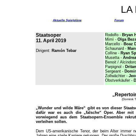
LA
Aktuelle Spielpläne
Forum
Staatsoper
Rodolfo -
Bryan 
Mimì -
Olga Bez
11. April 2019
Marcello -
Boaz D
Schaunard -
Manu
Dirigent:
Ramón Tebar
Colline -
Ryan Sp
Musetta -
Andrea
Benoit /
Alcindor
Parpignol -
Drita
Sergeant -
Domin
Zollwächter -
Jeo
Obstverkäufer -
D
„Repertoir
(Dominik T
„Wunder und wilde Märe“ gibt es von dieser Staats
dafür war es auch die „falsche“ Oper. Aber mit
vorwiegend aus dem Staatsopern-Ensemble rekrut
verleihen sollen.
Dem US-amerikanische Tenor, der beim Alter immer noc
Jahren eine steile Karriere gelungen. Der große Durchb