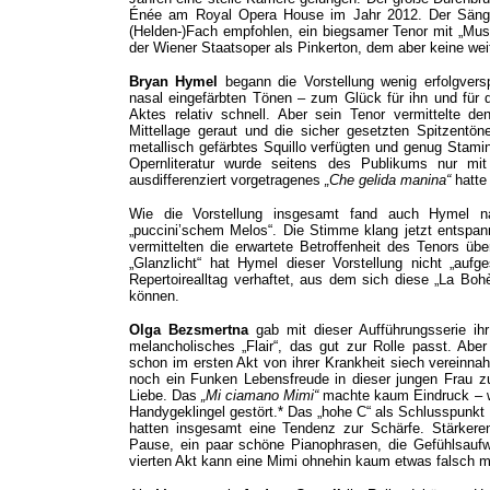
Énée am Royal Opera House im Jahr 2012. Der Sänger
(Helden-)Fach empfohlen, ein biegsamer Tenor mit „Musk
der Wiener Staatsoper als Pinkerton, dem aber keine wei
Bryan Hymel
begann die Vorstellung wenig erfolgversp
nasal eingefärbten Tönen – zum Glück für ihn und für d
Aktes relativ schnell. Aber sein Tenor vermittelte 
Mittellage geraut und die sicher gesetzten Spitzentön
metallisch gefärbtes Squillo verfügten und genug Stam
Opernliteratur wurde seitens des Publikums nur mit 
ausdifferenziert vorgetragenes
„Che gelida manina“
hatte
Wie die Vorstellung insgesamt fand auch Hymel n
„puccini’schem Melos“. Die Stimme klang jetzt entspann
vermittelten die erwartete Betroffenheit des Tenors ü
„Glanzlicht“ hat Hymel dieser Vorstellung nicht „auf
Repertoirealltag verhaftet, aus dem sich diese „La Bo
können.
Olga Bezsmertna
gab mit dieser Aufführungsserie ihr
melancholisches „Flair“, das gut zur Rolle passt. Abe
schon im ersten Akt von ihrer Krankheit siech vereinna
noch ein Funken Lebensfreude in dieser jungen Frau zu
Liebe. Das
„Mi ciamano Mimi“
machte kaum Eindruck – w
Handygeklingel gestört.* Das „hohe C“ als Schlusspunkt d
hatten insgesamt eine Tendenz zur Schärfe. Stärkeren 
Pause, ein paar schöne Pianophrasen, die Gefühlsaufwa
vierten Akt kann eine Mimi ohnehin kaum etwas falsch 