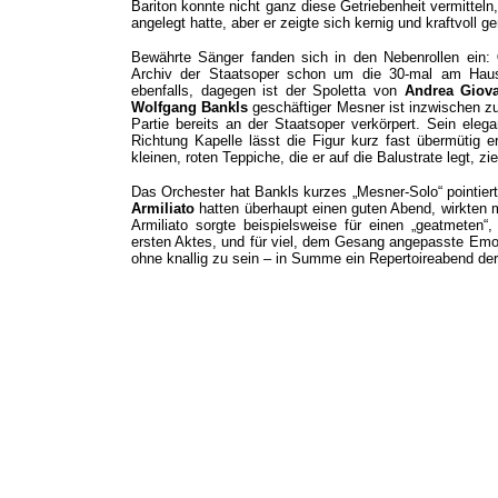
Bariton konnte nicht ganz diese Getriebenheit vermitteln,
angelegt hatte, aber er zeigte sich ker
nig und kraftvoll g
Bewährte Sänger fanden sich in den Nebenrollen ein:
Archiv der Staatsoper schon um die 30-mal am Ha
ebenfalls, dagegen ist der Spoletta von
Andrea Giov
Wolfgang Bankls
geschäftiger Mesner ist inzwischen zu e
Partie bereits an der Staatsoper verkörpert. Sein eleg
Richtung Kapelle lässt die Figur kurz fast übermütig e
kleinen, roten Teppiche, die er auf die Balustrate legt, zi
Das Orchester hat Bankls kurzes „Mesner-Solo“ pointiert
Armiliato
hatten überhaupt einen guten Abend, wirkten m
Armiliato sorgte beispielsweise für einen „geatmeten“
ersten Aktes, und für viel, dem Gesang angepasste Emoti
ohne knallig zu sein – in Summe ein Repertoireabend de