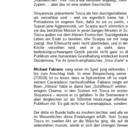
„martialischen“. Ihre Tosca war sensibler angelegt, meh
Zypern ... aber das ist eine andere Geschichte.
Stoyanovas präsentierte Tosca als fein durchgestaltetes 
als verzeihbar sind – weil sie eigentlich keine hat
Primadonna im engeren Sinn, dafür ist sie zu seriös, d
Sopran jene Aggressivität, um Scarpia auch stimmlich zu
sie das berühmte Messer in jenen bangen Minuten in Sca
Tosca quälen vor dem kleinen Esstischen Suizidgedanke
Leben ein Ende zu bereiten, ehe Scarpia sie mit si
zwingt. Ihre Eifersucht wirkt nicht übertrieben, und in d
Kirche verzeihen wird, weil er ja sieht, dass 
bedeutungsschwangere Gestik passte nicht ganz zu di
Publikum eine humanitäre Grundhaltung entdecken konnte
Desdemona. Für ihr lyrisch-emphatisches
„Vissi d’arte“
e
Michael Fabiano
sang einen im Spiel jung wirkenden, 
bis zum Anschlag trieb. In einer Besprechung seine
(7/2019) ist zu lesen, dass er Spitzentöne oft so stark 
seinem Cavaradossi nachvollziehbar. Fabiano zeigte ei
Beim
„Vittoria“
hätte er damit fast „Schiffbruch“ erlitte
einigem Charme, in den Szenen mit Tosca im ersten
Stoyanova – wusste er zu gefallen. In die Sternenarie m
aber dergleichen ist als Stilmittel heutzutage offenb
Publikum mit. Es gab nicht nur Szenenapplaus, sondern 
Der dritte im Bunde hatte es insofern leichter, weil alle 
im Wesentlichen diese Erwartungen erfüllt. Sein Scarpi
Tosca im zweiten Akt an die Wäsche ging, die auf de
widerstehen musste, würde er sich den strengen Verweis 