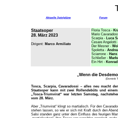
Aktuelle Spielpläne
Forum
Staatsoper
Floria Tosca -
Kr
Mario Cavarados
28. März 2023
Scarpia -
Luca Sa
Cesare Angelotti
Dirigent:
Marco Armiliato
Der Mesner -
Wol
Spoletta -
Andrea
Sciarrone -
Hans
Schließer -
Mark
Ein Hirt -
Konrad
„Wenn die Desdemona
(Dominik T
Tosca, Scarpia, Cavaradossi – alles neu macht der
Staatsoper kann mit zwei Rollendebüts und einem
„Tosca-Triumvirat“ war letzten Samstag, nachsteh
vom 28. März.
Aber „Triumvirat“ klingt so martialisch. Für den Cavarad
stehen lassen, so wie er sich mit Kraft durch den Aben
Salsi standen ganz unter dem Einfluss des feurigen Ma