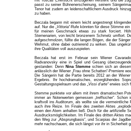
mit Toscas Eifersucht umzugehen versteht und die zug
passt zu seiner Bühnenerscheinung, seinem Sängerima
Tenor hat zudem an leidenschaftlichem Ausdruck hinzug
zu haben.
Beczala begann mit einem leicht angestrengt klingend
auf. Nur die
„Vittoria“
-Rufe könnten für diese Stimme ein
für meinen Geschmack etwas zu stark forciert. Höh
Sternenarien, von leicht bronzenem Schmelz umflort. Der
aufgeschmolzen, füllte die langen Bögen, die der Sänger 
Wehmut, ohne dabei outrierend zu wirken. Das ungekün
ihre Qualitäten voll auszuspielen.
Beczala hat erst im Februar sein Wiener Cavarad
Radvanovsky eine in Spiel und Gesang überzeugender
gestanden: Denn
Nina Stemme
schien sich an diesem
anlässlich der Wiener „Frau ohne Schatten“-Premiere wo
Die Sängerin hat die Partie bereits 2012 an der Wien
Ergebnis. Ihr hochdramatisches, erzerglühendes Sop
Gestaltungsspielraum und das
„Vissi d‘arte“
erwies sich 
Stemme punktete vor allem mit ihrem dramatischen Poten
immer an Notenwerten gemessen „treffsicher“. Schon i
kraftvoll ins Auditorum, als wollte sie die vermeintliche 
auch ihre Reize. Im Finale des zweiten Aktes „explodi
einen den Atem anhalten ließ. Doch für die artifizielle 
Ausdrucksmöglichkeiten. Im Finale des dritten Aktes mach
den Weg zur „Absprungbasis“, und Scarpias der Jagdb
mehr nachschauen, die sich längst vor ihr in Sicherheit g