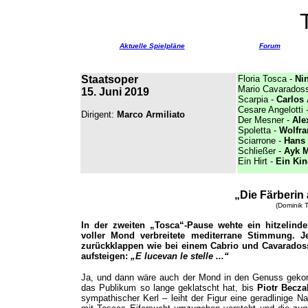
Aktuelle Spielpläne
Forum
Staatsoper
Floria Tosca -
Ni
Mario Cavaradoss
15. Juni 2019
Scarpia -
Carlos 
Cesare Angelotti 
Dirigent:
Marco Armiliato
Der Mesner -
Ale
Spoletta -
Wolfra
Sciarrone -
Hans
Schließer -
Ayk M
Ein Hirt -
Ein
Kin
„Die Färberin
(Dominik T
In der zweiten „Tosca“-Pause wehte ein hitzelind
voller Mond verbreitete mediterrane Stimmung. 
zurückklappen wie bei einem Cabrio und Cavaradoss
aufsteigen:
„E lucevan le stelle ...“
Ja, und dann wäre auch der Mond in den Genuss gekom
das Publikum so lange geklatscht hat, bis
Piotr Becza
sympathischer Kerl – leiht der Figur eine geradlinige N