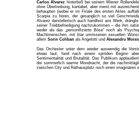
Carlos Álvarez
hinterließ bei seinem Wiener Rollendeb
ohne Übertreibung, kantabel, aber meist mit ausreiche
behaupten (wobei er im Finale des ersten Aktes auffa
Scarpia zu hören, der gesanglich so viel Geschmeidigk
Alvarez darstellerisch auch handfest ans Werk, drängt
seiner Triebbefriedigung nachzukommen – die ihm natürl
weder als das „personifizierte Böse“ noch als Psych
Machtmenschen, mit klar umrissenen sexuellen Wünsche
allem
Sorin Coliban
als Angelotti und
Alexandru Mois
Das Orchester unter dem wieder auswendig die Vorste
etwas laut, fand nach einem spröden Beginn abe
Sentimentalität und Brutalität. Das Publikum applaudier
die sommerlich warme Mondnacht, der die nachmittäg
zwischen City und Rathausplatz noch einen imaginären e