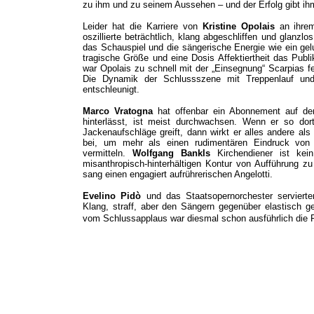
zu ihm und zu seinem Aussehen – und der Erfolg gibt ihm
Leider hat die Karriere von
Kristine Opolais
an ihrem
oszillierte beträchtlich, klang abgeschliffen und glanzl
das Schauspiel und die sängerische Energie wie ein gel
tragische Größe und eine Dosis Affektiertheit das Pub
war Opolais zu schnell mit der „Einsegnung“ Scarpias fe
Die Dynamik der Schlussszene mit Treppenlauf un
entschleunigt.
Marco Vratogna
hat offenbar ein Abonnement auf de
hinterlässt, ist meist durchwachsen. Wenn er so dor
Jackenaufschläge greift, dann wirkt er alles andere als 
bei, um mehr als einen rudimentären Eindruck von 
vermitteln.
Wolfgang Bankls
Kirchendiener ist kei
misanthropisch-hinterhältigen Kontur von Aufführung z
sang einen engagiert aufrührerischen Angelotti.
Evelino Pidò
und das Staatsopernorchester servierte
Klang, straff, aber den Sängern gegenüber elastisch g
vom Schlussapplaus war diesmal schon ausführlich die 