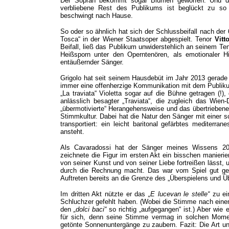
Der Sopran bekommt sogar Blumen geworfen. Und da
verbliebene Rest des Publikums ist beglückt zu so
beschwingt nach Hause.
So oder so ähnlich hat sich der Schlussbeifall nach der
Tosca“ in der Wiener Staatsoper abgespielt. Tenor
Vitt
Beifall, ließ das Publikum unwiderstehlich an seinem Teno
Heißsporn unter den Operntenören, als emotionaler H
entäußernder Sänger.
Grigolo hat seit seinem Hausdebüt im Jahr 2013 gerade
immer eine offenherzige Kommunikation mit dem Publiku
„La traviata“ Violetta sogar auf die Bühne getragen (!
anlässlich besagter „Traviata“, die zugleich das Wien
„übermotivierte“ Herangehensweise und das übertriebene
Stimmkultur. Dabei hat die Natur den Sänger mit einer 
transportiert: ein leicht baritonal gefärbtes mediterra
ansteht.
Als Cavaradossi hat der Sänger meines Wissens 2
zeichnete die Figur im ersten Akt ein bisschen manierier
von seiner Kunst und von seiner Liebe fortreißen lässt,
durch die Rechnung macht. Das war vom Spiel gut get
Auftreten bereits an die Grenze des „Überspielens und Ü
Im dritten Akt nützte er das
„
E lucevan le stelle“
zu ei
Schluchzer gefehlt haben. (Wobei die Stimme nach einem i
den
„dolci baci“
so richtig „aufgegangen“ ist.) Aber wie
für sich, denn seine Stimme vermag in solchen Mome
getönte Sonnenuntergänge zu zaubern. Fazit: Die Art u