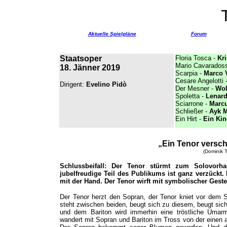
Aktuelle Spielpläne
Forum
Staatsoper
Floria Tosca -
Kri
Mario Cavaradoss
18. Jänner 2019
Scarpia -
Marco 
Cesare Angelotti 
Dirigent:
Evelino Pidò
Der Mesner -
Wol
Spoletta -
Lenard
Sciarrone -
Marcu
Schließer -
Ayk M
Ein Hirt -
Ein
Kin
„Ein Tenor versch
(Dominik T
Schlussbeifall: Der Tenor stürmt zum Solovorh
jubelfreudige Teil des Publikums ist ganz verzückt
mit der Hand. Der Tenor wirft mit symbolischer Gest
Der Tenor herzt den Sopran, der Tenor kniet vor dem S
steht zwischen beiden, beugt sich zu diesem, beugt sich
und dem Bariton wird immerhin eine tröstliche Umarmu
wandert mit Sopran und Bariton im Tross von der einen a