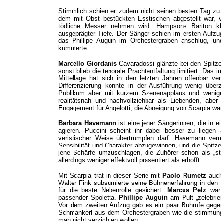
Stimmlich schien er zudem nicht seinen besten Tag zu 
dem mit Obst bestückten Esstischen abgestellt war, 
tödliche Messer nehmen wird. Hampsons Bariton kl
ausgeprägter Tiefe. Der Sänger schien im ersten Auf
das Phillipe Auguin im Orchestergraben anschlug, 
kümmerte.
Marcello Giordanis
Cavaradossi glänzte bei den Spitzen
sonst blieb die tenorale Prachtentfaltung limitiert. Das
Mittellage hat sich in den letzten Jahren offenbar 
Differenzierung konnte in der Ausführung wenig über
Publikum aber mit kurzem Szenenapplaus und wenigen
realitätsnah und nachvollziehbar als Liebenden, aber
Engagement für Angelotti, die Abneigung von Scarpia war
Barbara Havemann
ist eine jener Sängerinnen, die in 
agieren. Puccini scheint ihr dabei besser zu liegen a
veristischer Weise übertrumpfen darf. Havemann ve
Sensibilität und Charakter abzugewinnen, und die Spitze
jene Schärfe umzuschlagen, die Zuhörer schon als „s
allerdings weniger effektvoll präsentiert als erhofft.
Mit Scarpia trat in dieser Serie mit
Paolo Rumetz
auch
Walter Fink subsumierte seine Bühnenerfahrung in den 
für die beste Nebenrolle gesichert.
Marcus Pelz
war 
passender Spoletta.
Phillipe Auguin
am Pult „zelebrie
Vor dem zweiten Aufzug gab es ein paar Buhrufe gege
Schmankerl aus dem Orchestergraben wie die stimmungs
man nicht verzichten wollen.