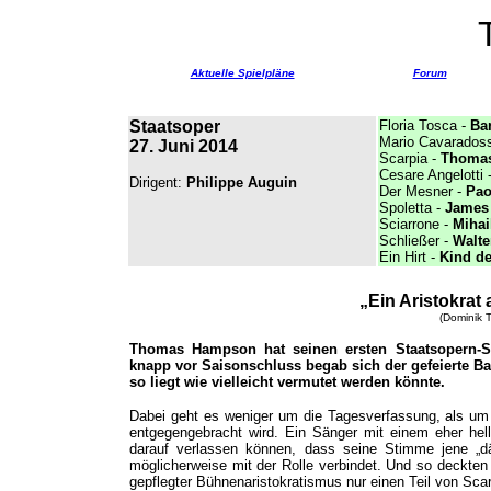
Aktuelle Spielpläne
Forum
Staatsoper
Floria Tosca -
Ba
Mario Cavaradoss
27. Juni 2014
Scarpia -
Thoma
Cesare Angelotti 
Dirigent:
Philippe Auguin
Der Mesner -
Pao
Spoletta -
James 
Sciarrone -
Mihai
Schließer -
Walte
Ein Hirt -
Kind d
„Ein Aristokrat
(Dominik T
Thomas Hampson hat seinen ersten Staatsopern-Sc
knapp vor Saisonschluss begab sich der gefeierte Bari
so liegt wie vielleicht vermutet werden könnte.
Dabei geht es weniger um die Tagesverfassung, als um e
entgegengebracht wird. Ein Sänger mit einem eher hell
darauf verlassen können, dass seine Stimme jene „dä
möglicherweise mit der Rolle verbindet. Und so deckte
gepflegter Bühnenaristokratismus nur einen Teil von Scar