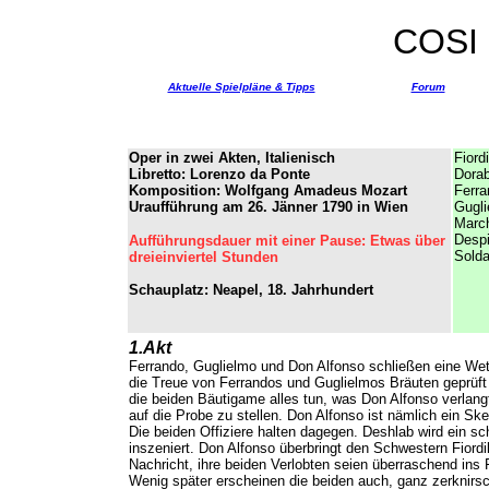
COSI
Aktuelle Spielpläne & Tipps
Forum
Oper in zwei Akten, Italienisch
Fiordi
Libretto: Lorenzo da Ponte
Dorab
Komposition: Wolfgang Amadeus Mozart
Ferra
Uraufführung am 26. Jänner 1790 in Wien
Gugli
Marc
Desp
Aufführungsdauer mit einer Pause: Etwas über
Solda
dreieinviertel Stunden
Schauplatz: Neapel, 18. Jahrhundert
1.Akt
Ferrando, Guglielmo und Don Alfonso schließen eine Wett
die Treue von Ferrandos und Guglielmos Bräuten geprüf
die beiden Bäutigame alles tun, was Don Alfonso verlangt
auf die Probe zu stellen. Don Alfonso ist nämlich ein Skep
Die beiden Offiziere halten dagegen. Deshlab wird ein s
inszeniert. Don Alfonso überbringt den Schwestern Fiordil
Nachricht, ihre beiden Verlobten seien überraschend ins 
Wenig später erscheinen die beiden auch, ganz zerknirsch