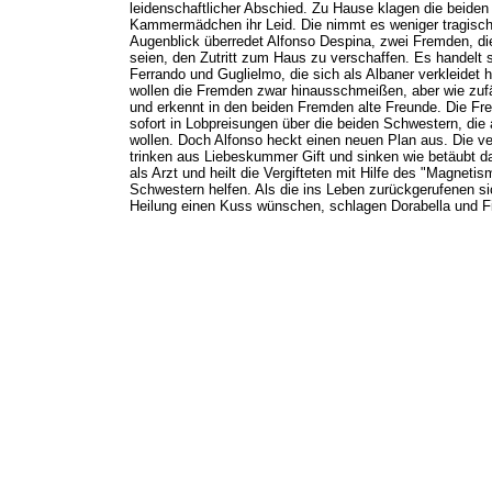
leidenschaftlicher Abschied. Zu Hause klagen die beide
Kammermädchen ihr Leid. Die nimmt es weniger tragisch
Augenblick überredet Alfonso Despina, zwei Fremden, die
seien, den Zutritt zum Haus zu verschaffen. Es handelt s
Ferrando und Guglielmo, die sich als Albaner verkleidet
wollen die Fremden zwar hinausschmeißen, aber wie zufä
und erkennt in den beiden Fremden alte Freunde. Die Fr
sofort in Lobpreisungen über die beiden Schwestern, die
wollen. Doch Alfonso heckt einen neuen Plan aus. Die v
trinken aus Liebeskummer Gift und sinken wie betäubt da
als Arzt und heilt die Vergifteten mit Hilfe des "Magnet
Schwestern helfen. Als die ins Leben zurückgerufenen si
Heilung einen Kuss wünschen, schlagen Dorabella und Fi