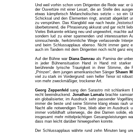
Und weil vorhin schon vom Dirigenten die Rede war: er 
der Ouvertüre mit einer Lesart, die an Stelle des ausg
etwas kämpferisch Melancholisches setzte – so ein U
Schicksal und den Elementen ringt, anstatt abgeklärt 
zu versprühen. Das Klangbild war nach heute „historisc
überbetonend, die Phrasierung akkurat und gar nicht lie
Vieles Bekannte erklang neu und ungewohnt, machte auf 
sondern lud zu einer spannenden und interessanten Au
sinnsuchende, herkömmliche Wege verlassende Interpre
und beim Schlussapplaus ebenso. Nicht immer ganz exa
auch im Tandem mit dem Dirigenten noch nicht ganz ei
Auf der Bühne war
Diana Damrau
als Pamina der unbes
in jeder Bühnensituation Hand in Hand mit starker
berührende lyrische Traurigkeit in ihrer Stimme, die
„Prinzen“, dem jungen amerikanischen Sänger
Shawn M
viel zu stark im Vordergrund: sein heller Tenor ist robus
von mehr zweckmäßiger, trockener Art.
Georg Zeppenfeld
sang den Sarastro mit schlankem B
recht beeindruckend.
Jonathan Lamalu
brachte samoan
ein globalisierter, im Ausdruck sehr passender Vogelfän
immer die beste und seine Stimme klang etwas rauh un
Nacht alle notwendigen Töne, blieb aber im Ausdruck un
immer vorbildhaft unterwegs, die drei Damen solide, 
insgesamt mehr mittelprächtigen Gesangsleistungen war
dass man leicht darüber hinwegsehen konnte.
Der Schlussapplaus währte rund zehn Minuten lang un