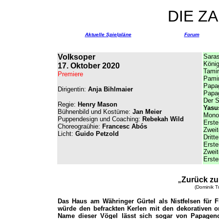
DIE Z
Aktuelle Spielpläne
Forum
Volksoper
Saras
König
17. Oktober 2020
Tami
Premiere
Pami
Papa
Dirigentin:
Anja Bihlmaier
Papa
Der S
Regie:
Henry Mason
Yasu
Bühnenbild und Kostüme:
Jan Meier
Mono
Puppendesign und Coaching:
Rebekah Wild
Erst
Choreograühie:
Francesc Abós
Zwei
Licht:
Guido Petzold
Dritt
Erste
Zweit
Erste
Zurück zu
„
(Dominik T
Das Haus am Währinger Gürtel als Nistfelsen für Fra
würde den befrackten Kerlen mit den dekorativen 
Name dieser Vögel lässt sich sogar von Papagen