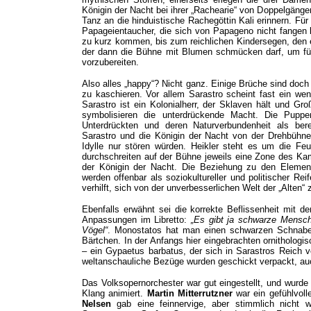
Königin der Nacht bei ihrer „Rachearie“ von Doppelgänger
Tanz an die hinduistische Rachegöttin Kali erinnern. F
Papageientaucher, die sich von Papageno nicht fangen
zu kurz kommen, bis zum reichlichen Kindersegen, den 
der dann die Bühne mit Blumen schmücken darf, um für
vorzubereiten.
Also alles „happy“? Nicht ganz. Einige Brüche sind doc
zu kaschieren. Vor allem Sarastro scheint fast ein weni
Sarastro ist ein Kolonialherr, der Sklaven hält und Gro
symbolisieren die unterdrückende Macht. Die Puppe
Unterdrückten und deren Naturverbundenheit als bere
Sarastro und die Königin der Nacht von der Drehbühne 
Idylle nur stören würden. Heikler steht es um die F
durchschreiten auf der Bühne jeweils eine Zone des K
der Königin der Nacht. Die Beziehung zu den Elemen
werden offenbar als soziokultureller und politischer R
verhilft, sich von der unverbesserlichen Welt der „Alten“
Ebenfalls erwähnt sei die korrekte Beflissenheit mit
Anpassungen im Libretto:
„Es gibt ja schwarze Mensch
Vögel“
. Monostatos hat man einen schwarzen Schnabel
Bärtchen. In der Anfangs hier eingebrachten ornithologi
– ein Gypaetus barbatus, der sich in Sarastros Reich v
weltanschauliche Bezüge wurden geschickt verpackt, auch 
Das Volksopernorchester war gut eingestellt, und wurd
Klang animiert.
Martin Mitterrutzner
war ein gefühlvol
Nelsen
gab eine feinnervige, aber stimmlich nicht 