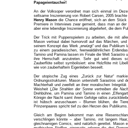
Papageientaucher!
An der Volksoper verordnet man sich einmal im Dezen
seltsame Inszenierung von Robert Carsen, 2005 brachte
Henry Mason
die Chance eröffnet, sich an dem Stück 
Premiere in Interviews zwar gemeint, dass man an der 
aber eine lebendige Inszenierung abgeliefert, die dem Pu
Der Trick mit Puppenspielern zu arbeiten, die mit alle
Mason vertraut dabei humorvoll auf das Märchen, und er
seinem Konzept das Werk „erwürgt“ und das Publikum lan
zu einem paradiesischen, feenwaldähnlichen Erdendas
Tamino und Pamina lassen im Finale die Welt Sarastro und
ihre Herrschaft anzutreten. Sehr gut wird dieses 
Zauberflöte selbst symbolisiert: eine Holzflöte mit Lib
wie von zauberhaftem Eigenleben beseelt.
Der utopische Zug eines „Zurück zur Natur“ marki
Ordnungsstrukturen. Mason unterstellt Sarastros und d
Machterhalt und zweifelt an ihrer moralischen Integrität
Weisheit (
„Die Strahlen der Sonne vertreiben die Nach
Drehbühne, um Pamina und Tamino in einen „Elfengarte
Königin der Nacht samt ihrem Gefolge ratlos zurückbleibe
ist hübsch anzuschauen – Blumen blühen, die Tiere
Prinzenpaares spricht tief zu den Herzen des Publikums.
Gleich am Beginn bekommt man eine Riesenschlange
verschlingen könnte – aber Tamino, mit langem Haar,
gleichnamigen Comics, wird natürlich gerettet. Mason e
mythischen Stoffen, einerseits erlegen die drei Dame