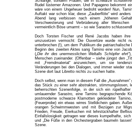
Schlange, sondern Frauen, die in schwarze schulterfre
Rudel lüsterner Amazonen. Und Papageno bekommt ein 
wäre von einem Ungeheuer bedroht worden! Nun, Tamin
Auftakt war schon klar, diese „Zauberflöte“ wird ander
Abend lang verbissen nach einem „höheren Gehalt“
Verschwesterung und Verbrüderung aller Menschen
vermeintlich Böse umarmt – so wie Sarastro schlussendli
Doch Torsten Fischer und René Jacobs haben ihre 
umzusetzen vermocht: Die Ouvertüre wurde nicht nu
unterbrochen (!), um dem Publikum die patriarchalische
Beginn des zweiten Aktes sang Tamino eine von Jacobs 
(
„Die ihr des unermesslichen Weltalls Schöpfer ehrt“
)
Menschen zueinander. (Offenbar – siehe jüngst den „Tit
mit „Fremdmaterial“ anzureichern, um sie tendenz
Veränderungen bei den Dialogen, und immer wieder stan
Szene dort laut Libretto nichts zu suchen hatte.
Doch selbst, wenn man in diesem Fall die „Ausnahmen” g
das Stück zu einer sehr abstrakten, stimmungslosen, l
beherrschten Szenenfolge, in der sich ein rüpelhafte
umlauernder Sarastro, eine Tamino begrapschende Kön
postmoderne schwarze Klamotten gekleideter Tamino
(Feuerprobe) ein etwas wirres Stelldichein gaben. Auß
orangen Schwimmwesten und mit Bezügen zur Migra
Frieden, Freude, Eierkuchen mit lehrstückhafter Beflis
Einfallslosigkeit getragen war dieses kumpelhafte, si
und „Die Füße in den Orchestergraben baumeln lassen“: 
Szene.