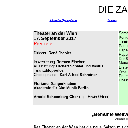
DIE Z
Aktuelle Spielpläne
Forum
Theater an der Wien
Saras
König
17. September 2017
Tami
Premiere
Pami
Papa
Dirigent:
René Jacobs
Papa
Der S
Inszenierung:
Torsten Fischer
Mono
Ausstattung:
Herbert Schäfer
und
Vasilis
Erst
Triantafilopoulos
Zwei
Choreographie:
Karl Alfred Schreiner
Dritt
Pries
Florianer Sängerknaben
Akademie für Alte Musik Berlin
Arnold Schoenberg Chor
(Ltg. Erwin Ortner)
Bemühte Weltv
„
(Dominik T
Das Theater an der Wien hat die neue Saison mit der