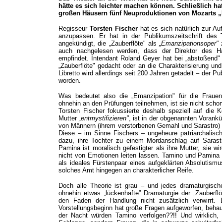
hätte es sich leichter machen können. Schließlich hat
großen Häusern fünf Neuproduktionen von Mozarts „
Regisseur
Torsten Fischer
hat es sich natürlich zur Au
anzupassen. Er hat in der Publikumszeitschrift des 
angekündigt, die „Zauberflöte" als
„Emanzipationsoper"
z
auch nachgelesen werden, dass der Direktor des Ha
empfindet. Intendant Roland Geyer hat bei „abstoßend" vi
„Zauberflöte" gedacht oder an die Charakterisierung u
Libretto wird allerdings seit 200 Jahren getadelt – der P
worden.
Was bedeutet also die „Emanzipation" für die Fraueng
ohnehin an den Prüfungen teilnehmen, ist sie nicht sch
Torsten Fischer fokussierte deshalb speziell auf die 
Mutter
„entmystifizieren"
, ist in der obgenannten Vorank
von Männern (ihrem verstorbenen Gemahl und Sarastro)
Diese – im Sinne Fischers – ungeheure patriarchalisch
dazu, ihre Tochter zu einem Mordanschlag auf Sarastr
Pamina ist moralisch gefestigter als ihre Mutter, sie w
nicht von Emotionen leiten lassen. Tamino und Pamin
als ideales Fürstenpaar eines aufgeklärten Absolutismu
solches Amt hingegen an charakterlicher Reife.
Doch alle Theorie ist grau – und jedes dramaturgisc
ohnehin etwas „lückenhafte” Dramaturgie der „Zauberflöt
den Faden der Handlung nicht zusätzlich verwirrt
Vorstellungsbeginn hat große Fragen aufgeworfen, behau
der Nacht würden Tamino verfolgen??!! Und wirklich, 