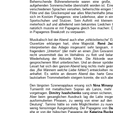
Beherrschende Bühnenelemente waren eine große, 
aufgehenden Sonnenscheibe überstrahlt worden ist. Eine 
verschiedenen Sprachen versehen, beherrschte einigen S
Flöte und das Glockenspiel war alles Märchenhafte (etwa
sich im Kostüm Papagenos: eine Lederhose, aber in ein
Sportschuhen und Stutzen. Sein Auftritt mit klein
meterhoch auf und abfedernd sein bekanntes Liedchen tr
natürlich musste er mit Papagena gleich Sex machen: D
in Papagenos Biwakzelt zu verpaaren.
Musikalisch bot der Abend auch eher „rohköstlerische“ 
Ouvertüre erklangen hart, ohne Majestät.
René Ja
interpretierten das Adagio insgesamt sehr langsam, 
fragendem „Unterton“ (der mehr an einen „Don Giovanni“
recht unvermittelt das im Verhältnis zu flott und bela
Wiederholung der Akkorde führte. Die Akkorde wu
gesprochenem Wort unterbrochen. Und an dieser spröden
Lesart hat sich den ganzen Abend lang nichts mehr geän
das
„Bei Männern welche Liebe fühlen“
) entwickelten n
anhaftet. Es wirkte an diesem Abend das harte Geset
lautstarken Trommelwirbeln steigern konnte, die sich ab
Den längsten Szenenapplaus ersang sich
Nina Minasy
Turnierritt mit metallischem Sopran als Lanze, mehr
vorgetragen.
Dimitry Ivashchenko
sang einen sicheren,
Aber beim gesanglichen Ausdruck lag die Latte insge
ausformulierten Phrasen, zu wenig von einer auf den 
Deutung“. Tamino hätte so viele Möglichkeiten zu nuan
wenig feinsinniger Ausgestaltung. Der Papageno von
Da
ehe er von der hübschen Papagena der
Katarina Ruck