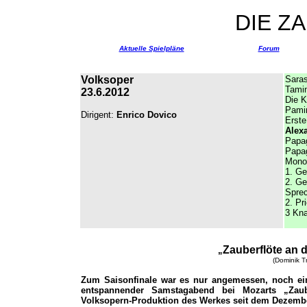
DIE Z
Aktuelle Spielpläne
Forum
Volksoper
Saras
Tami
23.6.2012
Die K
Pamin
Dirigent:
Enrico Dovico
Erste
Alex
Papa
Papa
Mono
1
. Ge
2. Ge
Sprec
2. Pr
3 Kna
Zauberflöte an 
„
(Dominik T
Zum Saisonfinale war es nur angemessen, noch ei
entspannender Samstagabend bei Mozarts „Zaub
Volksopern-Produktion des Werkes seit dem Dezembe