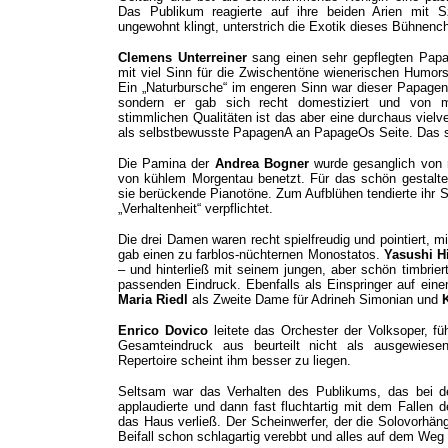
Das Publikum reagierte auf ihre beiden Arien mit 
ungewohnt klingt, unterstrich die Exotik dieses Bühnenc
Clemens Unterreiner
sang einen sehr gepflegten Papag
mit viel Sinn für die Zwischentöne wienerischen Humor
Ein „Naturbursche“ im engeren Sinn war dieser Papagen
sondern er gab sich recht domestiziert und von meh
stimmlichen Qualitäten ist das aber eine durchaus viel
als selbstbewusste PapagenA an PapageOs Seite. Das sor
Die Pamina der
Andrea Bogner
wurde gesanglich von 
von kühlem Morgentau benetzt. Für das schön gestaltet
sie berückende Pianotöne. Zum Aufblühen tendierte ihr S
„Verhaltenheit“ verpflichtet.
Die drei Damen waren recht spielfreudig und pointiert, 
gab einen zu farblos-nüchternen Monostatos.
Yasushi H
– und hinterließ mit seinem jungen, aber schön timbrier
passenden Eindruck. Ebenfalls als Einspringer auf ei
Maria Riedl
als Zweite Dame für Adrineh Simonian und
Enrico Dovico
leitete das Orchester der Volksoper, fü
Gesamteindruck aus beurteilt nicht als ausgewiesene
Repertoire scheint ihm besser zu liegen.
Seltsam war das Verhalten des Publikums, das bei d
applaudierte und dann fast fluchtartig mit dem Falle
das Haus verließ. Der Scheinwerfer, der die Solovorhän
Beifall schon schlagartig verebbt und alles auf dem Weg