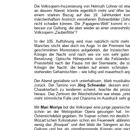
Die Volksopern-Inszenierung von Helmuth Lohner ist et
an diesem Abend, könnte eigentlich mehr und öfter l
einem starken Bezug auf das 19. Jahrhundert kontr
märchenhaftem Anstrich versehenen Bühnenbilder (Joha
nicht schaden können. Die „Papageno-Welt“ kommt in de
besser zur Geltung, die aber wieder an einer unansehnlic
Volksopern-„Zauberflöte“?
In der 105. Aufführung wird man natürlich nicht mehr
Manches sticht aber doch ins Auge. In der Premiere ha
geschminkten Monostatos aufgeboten, der inzwischen all
Königin der Nacht sind nach wie vor von sehr guter 
Besetzung. Optische Höhepunkte sind die Felslands
Priesterbild nach der Pause mit der Sternwarte; die s
Königin der Nacht; die beiden auf einem schmalen 
stehenden Geharnischten – wie luftig und mauerhoch ange
Der Abend gestaltete sich unterhaltsam, blieb musikali
zurück. Der Tamino von
Jörg Schneider
, dessen erst
Charakterfach zu tendieren scheint, brachte die prinz
heraus. Das Zentrum der Weisheitslehre war etwas „unt
mehr stimmliche Fülle und Charisma im Ausdruck sehr g
Mit
Mari Moriya
bot die Volksoper eine junge japanische 
schon an der Metropolitan Opera gesungen hat. I
Österreichdebüt gegeben. Ihr Sopran schien mir deutlich 
Mozart’schen Koloraturen schon ein Feuerwerk abbrennen
wenig das „Bouquet“ und dort blieb die Sängerin an Au
Geltung und bot als sternflammende Königin eine pack