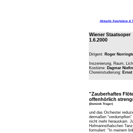
Aktuelle Spielpläne & 
Wiener Staatsoper
1.6.2000
Dirigent:
Roger Norringt
Inszenierung, Raum, Lich
Kostüme:
Dagmar Niefin
Choreinstudierung:
Ernst
"Zauberhaftes Flöt
offenhörlich stren
(Dominik Troger)
und das Orchester reduzi
dermaßen "verdumpften"
nicht mehr herauskam. Ja
Hofmannsthalschen Tanzme
formuliert: "In meinem l