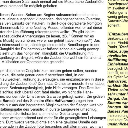
 man diesen Satz auch einmal auf die Mozartsche Zauberflöte
"verdeptsc
wohl niemand für möglich gehalten.
im zweiten 
Prüfungen st
dieses Wunder. Schon am Beginn subsummierte sich seine
wenig gelun
on zu einer ausgehöhlt klingenden, dahingehechelten Overtüre,
Sarastro-We
ssiven Einsatz der Pauken. In der Folge degradierte Norrigton
scheint.
ühnenmusik für eine Nestroy-Posse, offenbar weil er auf diese
er der Uraufführung rekonstruieren wollte. (Es gibt da im
"Entzauberf
iesbezügliche Anmerkungen zu lesen, zB. "Können wir es
Sinkovicz i
ts Musik] so zu hören, wie er sie gehört haben könnte?") Das
seine Eindr
 interessant sein, allerdings sind solche Bemühungen in der
Punkt.
"Rech
langbild der Philharmoniker fußend schon ein wenig gewagt.
Sätze, züg
o sehr um das "originale" Klangbild: die Uraufführung mit
nivellierte
itlosigkeit dirigiert, wäre die Zauberflöte wohl ein für allemal
Aufführung
 Müllhalden der Opernhistorie gelandet.
Einheitstak
bezüglich Di
er, die ja keine Couplets zum besten geben sollen, sondern
betrifft, so 
tücke, die sehr genau darauf berechnet sind, in der
als Opfer No
 zu wecken, Rührung zu erzeugen, sie einzubeziehen in diese
Halfvarson,
lung der Zauberflöte? Denn das Orchester musste ihnen dabei,
wirklich üb
genen Bedeutungslosigkeit, jede Hilfe versagen. Das Resultat
Tiefen seine
chlug sich überall dort fatal nieder, wo nicht die Hans-
sehr unter 
o, sondern der Ernst eines Sarastro gefragt waren. Die großen
Dirigat, da
ne Banse
) und des Sarastro (
Eric Halfvarson
) zogen ihre
Stimme wirk
rde nur aus den begrenzten Möglichkeiten der Sänger, was vor
bringen. Äh
staltungsgabe des Sarastro in purste Langeweile umschlug.
Banses Pami
ten sich die Schranken stimmlicher Gestaltungs- und
Inszenierung
, aber weniger störend und mehr für die gesanglichen Leistungen
und zeigt
"e
h. Durchwegs verdeutlichte sich eine gewisse Unreife des
unsinnlich
ie gerade in der Zauberflöte besonders auffallen muss, wo man