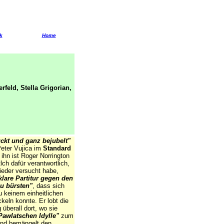
k
Home
erfeld, Stella Grigorian,
ckt und ganz bejubelt"
Peter Vujica im
Standard
r ihn ist Roger Norrington
ch dafür verantwortlich,
ieder versucht habe,
klare Partitur gegen den
zu bürsten"
, dass sich
 keinem einheitlichen
ckeln konnte. Er lobt die
 überall dort, wo sie
Pawlatschen Idylle"
zum
 und bemängelt den