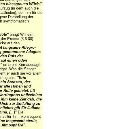
hen blassgrauen Würfel"
Aufzug (in dem auch die
attfinden), der ihm für die
gene Darstellung der
lt symptomatisch
löte"
bringt Wilhelm
n der
Presse
(3.6.00)
ücke auf den
t langsame Allegro-
ig genommene Adagios
n den Puls der
 auf einen öden
t"
so seine Kernaussage
rigat. Was die Sänger
sieht er auch sie vor allem
rringtons:
"Eric
 ein Sarastro, der
er alle Höhen und
r Rolle gebietet, litt
Norringtons unflexiblem
s ihm keine Zeit gab, die
lich zur Entfaltung zu
nliches gilt für Juliane
na, (...)"
Die
 ist für ihn Inkonsequent
ine insgesamt sterile,
e Atmosphäre"
.