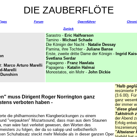
DIE ZAUBERFLÖTE
Tipps
Forum
Opernführer
Chroni
Zurück
Sarastro -
Eric Halfvarson
Tamino -
Michael Schade
Die Königin der Nacht -
Natalie Dessay
Pamina, ihre Tochter -
Juliane Banse
Erste, zweite dritte Dame der Königin -
Ingrid Kais
on
Svetlana Serdar
Papageno -
Franz Hawlata
t:
Marco Arturo Marelli
Papagena -
Katalin Halmai
d-Marelli
Monostatos, ein Mohr -
John Dickie
 Dunshirn
"Halb geglü
resümierte 
(3.6.00). Fü
en" muss Dirigent Roger Norrington ganz
ganz wesentl
gstens verboten haben -
der immer w
"diese glas
Taktstrich 
erte die philharmonischen Klangberückungen zu einem
der Abend zu
 und "verpaukten" Mozartsound, dass man aus dem Staunen
Erfolg entwi
, man wäre fast verleitet gewesen, den Worten des
Inszenierung
isters zu folgen, der da so salopp und selbstherrlich
"Altwiener 
inken Schuhabsatz steckt mehr Melodie als in dieser ganzen Oper
Vorbild hat