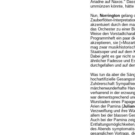
Ariadne auf Naxos." Dass
ummünzen könnte, hätte 
Nun,
Norrington
gelang 
Zauberflöten-Interpretati
akzentuiert durch den ma
das Orchester zu einer B
Weise den Vorstadtcharakt
Programmheft ein paar d
akzeptieren, sie [=Mozar
mag zwar musikhistorisch
Staatsoper und auf dem K
Dabei geht es gar nicht s
ähnlicher Fadesse und Espr
durchgefallen und auf den
Was tun da aber die Säng
hochartifizielle Gesangss
Zuhörerschaft Sympathien
märchenwunderhafte Hand
verharrend in der erzwun
war dementsprechend und s
Wurstiaden eines Papagen
Arien der Pamina (
Julia
Verzweiflung und ihre Wü
allem bei der blassen Ge
Auch bei der Pamina zeig
Entfaltungsmöglichkeiten
des Abends symptomatisc
gesanglichen Vortrags, d