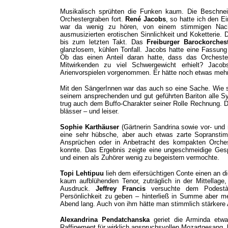
Musikalisch sprühten die Funken kaum. Die Beschnei
Orchestergraben fort.
René Jacobs
, so hatte ich den E
war da wenig zu hören, von einem stimmigen Nach
ausmusizierten erotischen Sinnlichkeit und Koketterie.
bis zum letzten Takt. Das
Freiburger Barockorches
glanzlosem, kühlen Tonfall. Jacobs hatte eine Fassung
Ob das einen Anteil daran hatte, dass das Orchest
Mitwirkenden zu viel Schwergewicht erhielt? Jacob
Arienvorspielen vorgenommen. Er hätte noch etwas mehr 
Mit den SängerInnen war das auch so eine Sache. Wie
seinem ansprechenden und gut geführten Bariton alle 
trug auch dem Buffo-Charakter seiner Rolle Rechnung. 
blässer – und leiser.
Sophie Karthäuser
(Gärtnerin Sandrina sowie vor- und
eine sehr hübsche, aber auch etwas zarte Sopransti
Ansprüchen oder in Anbetracht des kompakten Orchest
konnte. Das Ergebnis zeigte eine ungeschmeidige Gespa
und einen als Zuhörer wenig zu begeistern vermochte.
Topi Lehtipuu
lieh dem eifersüchtigen Conte einen an 
kaum aufblühenden Tenor, zuträglich in der Mittellage,
Ausdruck.
Jeffrey Francis
versuchte dem Podestà t
Persönlichkeit zu geben – hinterließ in Summe aber m
Abend lang. Auch von ihm hätte man stimmlich stärkere 
Alexandrina Pendatchanska
geriet die Arminda etwa
Raffinement für wirklich anspruchsvollen Mozartgesang.