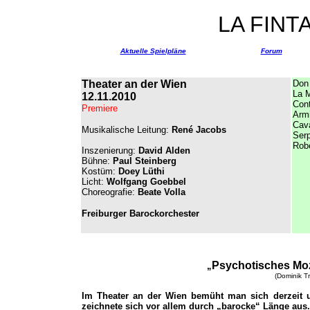
LA FINT
Aktuelle Spielpläne
Forum
Theater an der Wien
Don 
La M
12.11.2010
Cont
Premiere
Arm
Cava
Musikalische Leitung:
René Jacobs
Serp
Robe
Inszenierung:
David Alden
Bühne:
Paul Steinberg
Kostüm:
Doey Lüthi
Licht:
Wolfgang Goebbel
Choreografie:
Beate Volla
Freiburger Barockorchester
Psychotisches Mo
„
(Dominik T
Im Theater an der Wien bemüht man sich derzeit um
zeichnete sich vor allem durch „barocke“ Länge aus.