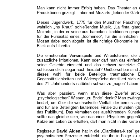
Man kann nicht immer Erfolg haben. Das Theater an de
Produktionen gezeigt – aber mit Mozarts „liebender Gärt
Dieses Jugendwerk, 1775 für den Münchner Fasching k
wahrlich „ins Kraut“ schießenden Musik. „La finta giar
Mozarts, in der er seine aus barocken Traditionen gesp
für die Furiosität eines „Idomeneo“, für die sinnlichen
Mozart dabei noch abgeht, ist die richtige Ökonomie im 
Blick aufs Libretto.
Die emotionalen Verwirrspiele und Wirbelstürme, die
zusätzliche Irritationen. Kann oder darf man das einfac
seine Geliebte einsticht und das schwer verletzte O
schlussendlich sogar noch heiratet? Unübersehbar sind
dieses wohl für beide Beteiligte traumatische E
Gegensätzlichkeiten und Widersprüche destilliert sich 
des 21. Jahrhunderts natürlich schwer zu „nagen“ haben.
Was aber passiert, wenn man diese Zweifel arti
„psychologischen“ Wissen „zu Ende“ denkt? Man zwängt i
bedarf, um über die wechselvolle Vielfalt der bereits 
und für alle Beteiligten läuterndes Finale zu münden (
das Publikum). Das Verhalten des ausführenden Künst
sollte das gleiche sein, wie das eines Physikers gegenü
Katze am Leben zu erhalten, darf man nicht in die Kiste s
Regisseur
David Alden
hat in die „Giardiniera-Kiste“ 
psychotischen Prozesse entdeckt, die ihn in Folge zu