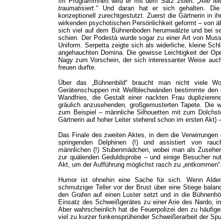
Im Programmheft wird er mit dem Satz zitiert:
„Alle le
traumatisiert.“
Und daran hat er sich gehalten. Die
konzeptionell zurechtgestutzt. Zuerst die Gärtnerin in ih
wirkenden psychotischen Persönlichkeit geformt – von äh
sich viel auf dem Bühnenboden herumwälzte und bei sei
schien. Der Podestà wurde sogar zu einer Art von Mussol
Uniform. Serpetta zeigte sich als widerliche, kleine Sc
angehauchten Domina. Die gewisse Leichtigkeit der Oper
Nagy zum Vorschein, der sich interessanter Weise auc
freuen durfte.
Über das „Bühnenbild“ braucht man nicht viele Wort
Gerätenschuppen mit Wellblechwänden bestimmte den e
Wandfries, die Gestalt einer nackten Frau duplizieren
gräulich anzusehenden, großgemusterten Tapete. Die w
zum Beispiel – männliche Silhouetten mit zum Dolchst
Gärtnerin auf hoher Leiter stehend schon im ersten Akt)
Das Finale des zweiten Aktes, in dem die Verwirrungen d
springenden Delphinen (!) und assistiert von rauch
männlichen (!) Stubenmädchen, wobei man als Zuseher
zur quälenden Geduldsprobe – und einige Besucher nut
Akt, um der Aufführung möglichst rasch zu „entkommen“
Humor ist ohnehin eine Sache für sich. Wenn Alden
schmutziger Teller vor der Brust über eine Stiege balan
den Grafen auf einen Luster setzt und in die Bühnenhöh
Einsatz des Schweißgerätes zu einer Arie des Nardo, in
Aber wahrscheinlich hat die Feuerpolizei den zu häufi
viel zu kurzer funkensprühender Schweißerarbeit der Spu