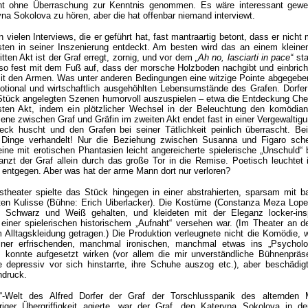
ht ohne Überraschung zur Kenntnis genommen. Es wäre interessant gewe
na Sokolova zu hören, aber die hat offenbar niemand interviewt.
n vielen Interviews, die er geführt hat, fast mantraartig betont, dass er nicht
ten in seiner Inszenierung entdeckt. Am besten wird das an einem kleinen
ritten Akt ist der Graf erregt, zornig, und vor dem
„Ah no, lasciarti in pace“
sta
so fest mit dem Fuß auf, dass der morsche Holzboden nachgibt und einbrich
 mit den Armen. Was unter anderen Bedingungen eine witzige Pointe abgegeben
motional und wirtschaftlich ausgehöhlten Lebensumstände des Grafen. Dorfer
 Stück angelegten Szenen humorvoll auszuspielen – etwa die Entdeckung Che
ten Akt, indem ein plötzlicher Wechsel in der Beleuchtung den komödian
zene zwischen Graf und Gräfin im zweiten Akt endet fast in einer Vergewaltig
k huscht und den Grafen bei seiner Tätlichkeit peinlich überrascht. Bei
Dinge verhandelt! Nur die Beziehung zwischen Susanna und Figaro schei
ine mit erotischen Phantasien leicht angereicherte spielerische „Unschuld“ 
nzt der Graf allein durch das große Tor in die Remise. Poetisch leuchtet 
entgegen. Aber was hat der arme Mann dort nur verloren?
theater spielte das Stück hingegen in einer abstrahierten, sparsam mit b
rten Kulisse (Bühne: Erich Uiberlacker). Die Kostüme (Constanza Meza Lope
 Schwarz und Weiß gehalten, und kleideten mit der Eleganz locker-inspi
einer spielerischen historischem „Aufnaht“ versehen war. (Im Theater an d
 Alltagskleidung getragen.) Die Produktion verleugnete nicht die Komödie, 
er erfrischenden, manchmal ironischen, manchmal etwas ins „Psycholo
 konnte aufgesetzt wirken (vor allem die mir unverständliche Bühnenpräs
e depressiv vor sich hinstarrte, ihre Schuhe auszog etc.), aber beschädigt
ndruck.
“-Welt des Alfred Dorfer der Graf der Torschlusspanik des alternden
riger Übergriffigkeit agierte, war der Graf, den Kateryna Sokolova in d