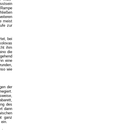
sstsein
er Rampe
hließen
eiteren
e meist
ufe zur
et, bei
kolovas
cht ihm
ino die
tgehend
nn eine
runden,
nso wie
gen der
egiert.
sweise,
barett,
ung des
rt dann
wischen
ht ganz
 ein.