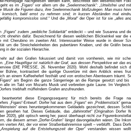
mdw-Homepage nachgelesen werden kann, beschreibt den wesentlichen Foku
e geht es im „Figaro“ vor allem um die „Seelenmechanik“:
„Urteilsfrei und m
ese Musik die Figuren dazu, ihre Seelenmechanik bloßzulegen. Man muss hin
 komisch, bald ernst zu nehmen sind; in kurzen Abständen mal eindru
efällig kompromisslos sind.“
Und die
„Moral“
der Oper ist für sie
„alles and
im „Figaro“ zudem
„weibliche Solidarität“
entdeckt – und wie Susanna und die
ht ohnehin dafür. Bezeichnend für diesen weiblichen Blickwinkel war die e
e mit Cherubino im zweiten Akt. Interessanter Weise wurde in dieser Sz
alität um die Streicheleinheiten des pubertären Knaben, und die Gräfin besa
ung in der sozialen Hierarchie.
mehr auf den Grafen fokussiert und damit von vornherein, wie mir schei
en.
„Eine Hauptfigur ist natürlich der Graf, aus dessen Perspektive wir das er
nterview (DIE PRESSE, 26. November 2020). Wohl deshalb befindet sich d
 Bühne, kontrastiert die quirlige Ouvertüre mit dem Anblick eines frust
ich an einem Kaffeeheferl festhält und von erotischen Abenteuern träumt. S
„Figaro“ am Beginn die ganze Sängerriege an die Rampe gesetzt und bis 
n alle im Takt von Mozarts Musik und verbreiten gute Laune. Im Vergleich f
 Dorfers triebhaft müffelndem Grafen anzufreunden.
eantwortet diese Eingangssequenz für mich bereits die Frage na
orfers „Figaro“-Entwurf: Dorfer hat aus dem „Figaro“ ein „Problemstück“ gem
 Weinstein“ eines heruntergekommenen Geldadels gezeichnet, dessen Schl
iten gesehen hat. Dieses Gebäude, das
„dahinrottet“
(Originalton Dorfer
 2020), gibt optisch wenig her, passt überhaupt nicht zur Figurenkonstellat
n, die diesem armen „Dorfer-Grafen“ längst davongelaufen wären. Die Inkon
m vierten Akt, der vor einer Straßenbahnremise spielt – verblüfft. Dass Dorf
„Anspielung auf die Entstehungszeit der Oper“
verstanden wissen woll