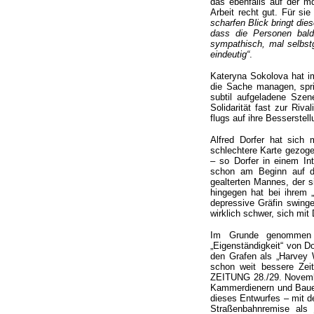
das ebenfalls auf der 
Arbeit recht gut. Für si
scharfen Blick bringt di
dass die Personen bald
sympathisch, mal selbstg
eindeutig“
.
Kateryna Sokolova hat 
die Sache managen, spric
subtil aufgeladene Szen
Solidarität fast zur Riv
flugs auf ihre Besserstell
Alfred Dorfer hat sich 
schlechtere Karte gezog
– so Dorfer in einem I
schon am Beginn auf der
gealterten Mannes, der s
hingegen hat bei ihrem 
depressive Gräfin swinge
wirklich schwer, sich mit
Im Grunde genommen b
„Eigenständigkeit“ von D
den Grafen als „Harvey
schon weit bessere Ze
ZEITUNG 28./29. November
Kammerdienern und Bauer
dieses Entwurfes – mit de
Straßenbahnremise als