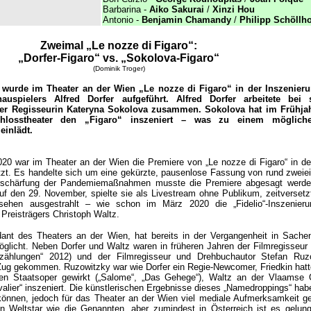
Barbarina -
Aiko Sakurai
/
Xinzi Hou
Antonio -
Benjamin Chamandy
/
Philipp Schöllh
Zweimal „Le nozze di Figaro“
:
„Dorfer-Figaro“ vs. „Sokolova-Figaro“
(Dominik Troger)
wurde im Theater an der Wien „Le nozze di Figaro“ in der Inszenier
auspielers Alfred Dorfer aufgeführt. Alfred Dorfer arbeitete bei
der Regisseurin Kateryna Sokolova zusammen. Sokolova hat im Frühja
losstheater den „Figaro“ inszeniert – was zu einem mögliche
einlädt.
20 war im Theater an der Wien die Premiere von „Le nozze di Figaro“ in de
tzt. Es handelte sich um eine gekürzte, pausenlose Fassung von rund zweiein
rschärfung der Pandemiemaßnahmen musste die Premiere abgesagt werd
auf den 29. November, spielte sie als Livestream ohne Publikum, zeitversetz
sehen ausgestrahlt – wie schon im März 2020 die „Fidelio“-Inszenier
Preisträgers Christoph Waltz.
dant des Theaters an der Wien, hat bereits in der Vergangenheit in Sache
öglicht. Neben Dorfer und Waltz waren in früheren Jahren der Filmregisseur 
rzählungen“ 2012) und der Filmregisseur und Drehbuchautor Stefan Ruz
Zug gekommen. Ruzowitzky war wie Dorfer ein Regie-Newcomer, Friedkin hatt
en Staatsoper gewirkt („Salome“, „Das Gehege“), Waltz an der Vlaamse 
lier“ inszeniert. Die künstlerischen Ergebnisse dieses „Namedroppings“ hab
können, jedoch für das Theater an der Wien viel mediale Aufmerksamkeit gen
in Weltstar wie die Genannten, aber zumindest in Österreich ist es gelung