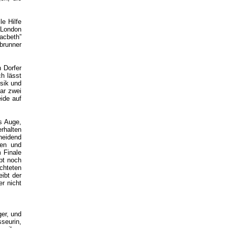
e Hilfe
 London
acbeth”
brunner
 Dorfer
ch lässt
sik und
ar zwei
ide auf
ns Auge,
rhalten
cheidend
len und
m Finale
pt noch
chteten
eibt der
er nicht
ger, und
sseurin,