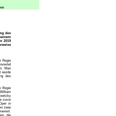
orn
ung des
 seinem
hr 2019
rweise
r Regie
viertel
en. Man
t wurde
ung des
n Regie
William
owitzky
e zuvor
Oper in
en zwar
eriert.
en, die