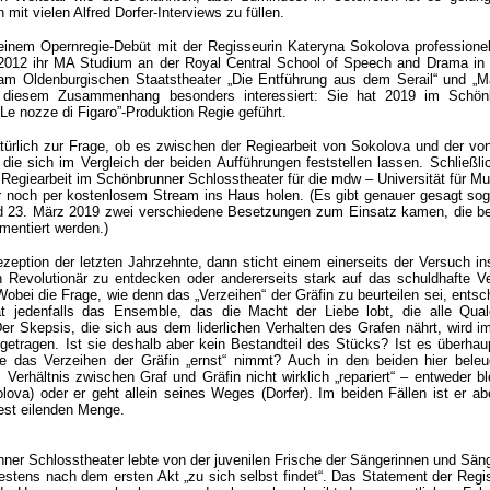
 mit vielen Alfred Dorfer-Interviews zu füllen.
seinem Opernregie-Debüt mit der Regisseurin Kateryna Sokolova professionell
 2012 ihr MA Studium an der Royal Central School of Speech and Drama in
am Oldenburgischen Staatstheater „Die Entführung aus dem Serail“ und „M
n diesem Zusammenhang besonders interessiert: Sie hat 2019 im Schön
„Le nozze di Figaro”-Produktion Regie geführt.
atürlich zur Frage, ob es zwischen der Regiearbeit von Sokolova und der von
die sich im Vergleich der beiden Aufführungen feststellen lassen. Schließli
Regiearbeit im Schönbrunner Schlosstheater für die mdw – Universität für Mu
r noch per kostenlosem Stream ins Haus holen. (Es gibt genauer gesagt sog
d 23. März 2019 zwei verschiedene Besetzungen zum Einsatz kamen, die be
entiert werden.)
ezeption der letzten Jahrzehnte, dann sticht einem einerseits der Versuch i
n Revolutionär zu entdecken oder andererseits stark auf das schuldhafte Ve
obei die Frage, wie denn das „Verzeihen“ der Gräfin zu beurteilen sei, ents
at jedenfalls das Ensemble, das die Macht der Liebe lobt, die alle Qua
er Skepsis, die sich aus dem liderlichen Verhalten des Grafen nährt, wird i
getragen. Ist sie deshalb aber kein Bestandteil des Stücks? Ist es überhau
e das Verzeihen der Gräfin „ernst“ nimmt? Auch in den beiden hier beleu
Verhältnis zwischen Graf und Gräfin nicht wirklich „repariert“ – entweder bl
lova) oder er geht allein seines Weges (Dorfer). Im beiden Fällen ist er ab
Fest eilenden Menge.
nner Schlosstheater lebte von der juvenilen Frische der Sängerinnen und Sän
testens nach dem ersten Akt „zu sich selbst findet“. Das Statement der Regi