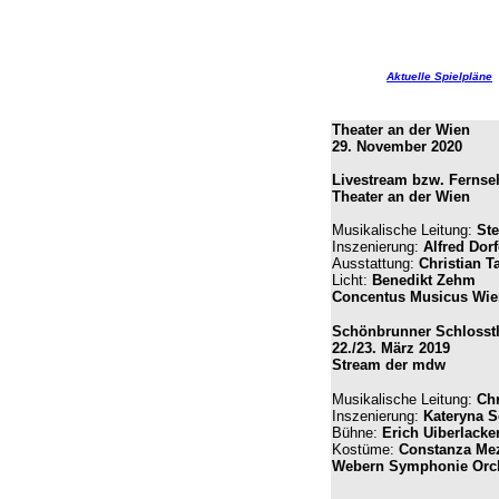
Aktuelle Spielpläne
Theater an der Wien
29. November 2020
Livestream bzw. Ferns
Theater an der Wien
Musikalische Leitung:
Ste
Inszenierung:
Alfred Dorf
Ausstattung:
Christian T
Licht:
Benedikt Zehm
Concentus Musicus Wie
Schönbrunner Schlosst
22./23. März 2019
Stream der mdw
Musikalische Leitung:
Chr
Inszenierung:
Kateryna S
Bühne:
Erich Uiberlacke
Kostüme:
Constanza Me
Webern Symphonie Orch