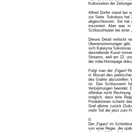
Kulturseiten der Zeitungen
Alfred Dorfer stand bei 
zur Seite. Sokolova hat
abgeschlossen. Sie hat 
inszeniert. Aber was i
Schlosstheater bei einer 
Dieses Detail verlockt n
Übereinstimmungen gibt, 
sich Kateryna Sokolovas 
darstellende Kunst imme
Streams, weil am 22. un
der mdw-Homepage dokum
Folgt man der „Figaro“-R
in Mozart den politische
des Grafen abzustellen. W
ist. Das Schlusswort h
Ver(w)irrungen beendet. D
offenbar nicht Rechnung 
möglich, dass eine Regi
Produktionen scheint das 
Graf alleine zurück (Soko
mehr Teil der jetzt zum 
II.
Der „Figaro“ im Schönbru
von einer Regie, die spä