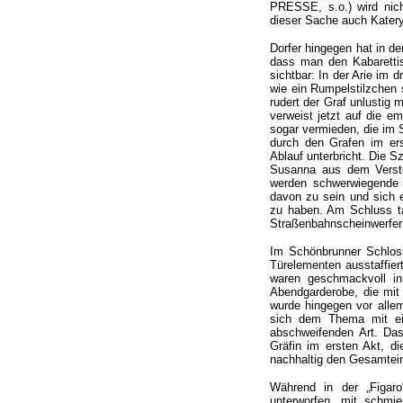
PRESSE, s.o.) wird nic
dieser Sache auch Katery
Dorfer hingegen hat in de
dass man den Kabarettis
sichtbar: In der Arie im d
wie ein Rumpelstilzchen 
rudert der Graf unlustig
verweist jetzt auf die e
sogar vermieden, die im
durch den Grafen im ers
Ablauf unterbricht. Die S
Susanna aus dem Verstec
werden schwerwiegende 
davon zu sein und sich e
zu haben. Am Schluss ta
Straßenbahnscheinwerfer 
Im Schönbrunner Schloss
Türelementen ausstaffie
waren geschmackvoll in
Abendgarderobe, die mit 
wurde hingegen vor allem
sich dem Thema mit ein
abschweifenden Art. Das
Gräfin im ersten Akt, di
nachhaltig den Gesamtei
Während in der „Figaro
unterworfen, mit schmie