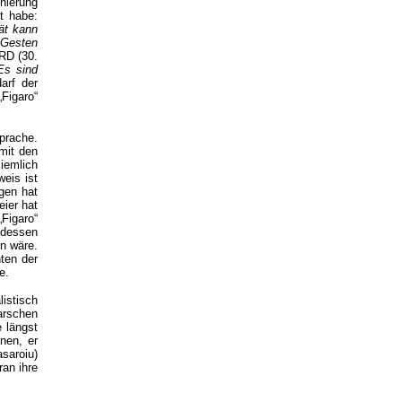
nierung
t habe:
ät kann
 Gesten
RD (30.
Es sind
arf der
Figaro“
prache.
 mit den
iemlich
eis ist
gen hat
eier hat
Figaro“
 dessen
n wäre.
ten der
e.
istisch
arschen
 längst
nen, er
saroiu)
ran ihre