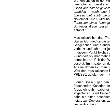
Die Rezension in der W
deutlicher an, die die e
„Doch das Szene geworde
ermüden – auch eine S
überzeichnet, subtil bleib
November 2020) wird no
Fantasien eines kriseng
Schreiber dieser Zeilen
anfängt?
Musikalisch bot das Th
Stefan Gottfried dirigier
Sängerinnen und Sänger
verhetzt und nahm der ju
in diesem Punkt leicht z
– und dort spürbar mehr a
dortselbst am Pult des W
gesorgt. Im Theater an d
Arie im dritten Akt man 
Was den musikalischen Ei
PRESSE gefolgt, der im we
Florian Boesch gab den 
forschenden Künstlertu
Ärger, ohne ihm dabei ei
abgeblättert, sind kein
habe nie einen besessen
neigte zur Depression, wa
Sensibilität kund.