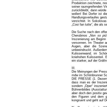
Produktion zeichnete, no
seiner raumgreifenden Vir
zurückbleibt, dann würde
wollen! Bei Dorfer ist d
Handlungsverlaufes gesta
verzichtet. In Sokolovas
„Cosi fan tutte“, die als
Die Suche nach den offen
Cherubinos
„Non so più
Inszenierung am Beginn
versonnen. Im Theater an
Augen, aber die Szene
unbeeindruckt. Außerdem
Kulissenwand; im Schön
kniehohen Kulissenteil. 
ein starker, auf der Gräf
III.
Die Meinungen der Presse
mdw im Schönbrunner Schl
DIE PRESSE (1. Dezembe
dass man es der Inszeni
sondern „Oper“ inszenie
Bühnenbildes (Ausstattun
aber doch den positiv ge
den Figuren und dem ge
kongruent und geht auf De