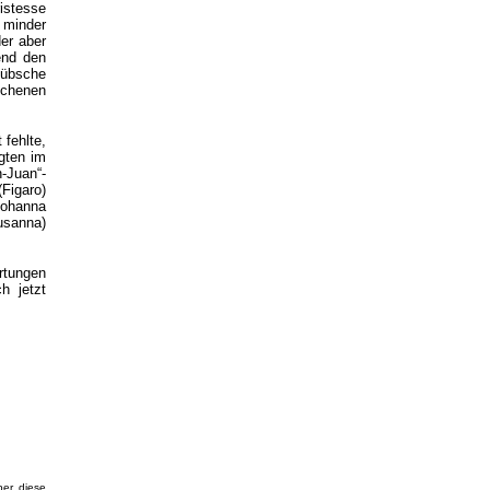
istesse
t minder
er aber
end den
hübsche
ichenen
fehlte,
egten im
-Juan“-
Figaro)
Johanna
usanna)
rtungen
h jetzt
ber diese