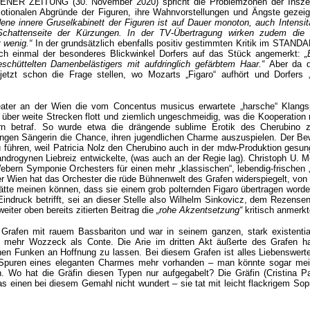
IENER ZEITUNG (30. November 2020) spricht die Problemzonen der Insze
motionalen Abgründe der Figuren, ihre Wahnvorstellungen und Ängste gezeig
ne innere Gruselkabinett der Figuren ist auf Dauer monoton, auch Intensit
chattenseite der Kürzungen. In der TV-Übertragung wirken zudem die
t wenig.“
In der grundsätzlich ebenfalls positiv gestimmten Kritik im STANDA
ch einmal der besonderes Blickwinkel Dorfers auf das Stück angemerkt:
„
eschüttelten Damenbelästigers mit aufdringlich gefärbtem Haar.“
Aber da d
 jetzt schon die Frage stellen, wo Mozarts „Figaro“ aufhört und Dorfers „
eater an der Wien die vom Concentus musicus erwartete „harsche“ Klangs
te über weite Strecken flott und ziemlich ungeschmeidig, was die Kooperation
n betraf. So wurde etwa die drängende sublime Erotik des Cherubino z
ngen Sängerin die Chance, ihren jugendlichen Charme auszuspielen. Der Bew
u führen, weil Patricia Nolz den Cherubino auch in der mdw-Produktion gesun
ndrogynen Liebreiz entwickelte, (was auch an der Regie lag). Christoph U. M
ebern Symponie Orchesters für einen mehr „klassischen“, lebendig-frischen „
er Wien hat das Orchester die rüde Bühnenwelt des Grafen widerspiegelt, von
hätte meinen können, dass sie einem grob polternden Figaro übertragen worde
ndruck betrifft, sei an dieser Stelle also Wilhelm Sinkovicz, dem Rezensen
iter oben bereits zitierten Beitrag die
„rohe Akzentsetzung“
kritisch anmerkt
Grafen mit rauem Bassbariton und war in seinem ganzen, stark existential
m mehr Wozzeck als Conte. Die Arie im dritten Akt äußerte des Grafen h
nen Funken an Hoffnung zu lassen. Bei diesem Grafen ist alles Liebenswerte
e Spuren eines eleganten Charmes mehr vorhanden – man könnte sogar mei
. Wo hat die Gräfin diesen Typen nur aufgegabelt? Die Gräfin (Cristina Pa
s einen bei diesem Gemahl nicht wundert – sie tat mit leicht flackrigem Sop