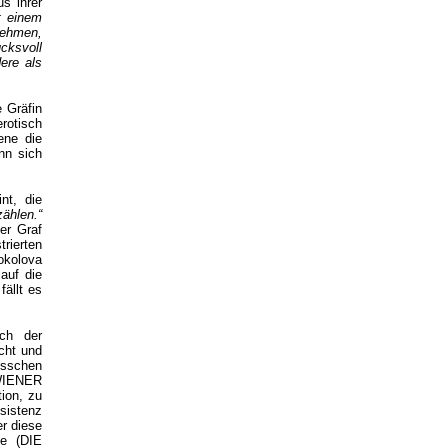
s ihrer
it einem
nehmen,
cksvoll
ere als
 Gräfin
rotisch
ene die
nn sich
nt, die
zählen.“
er Graf
rierten
okolova
auf die
ällt es
ch der
acht und
össchen
 WIENER
ion, zu
sistenz
er diese
te (DIE