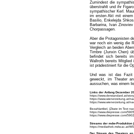
Zumindest die sympathi
überstrahlt und ihr Figar
sympathischer Kerl. Maur
im ersten Akt mit einem
Basilio, Enkelejda Shko
Barbarina, Ivan Zinoviev
Chorpassagen.
Aber die Protagonisten d
war noch ein wenig die R
Vergleich an beiden Aben
Timbre (Junxin Chen) üb
befindet sich bereits 
Wallroth bereits Mitglie
ist prädestiniert für die
Und was ist das Fazit 
geweckt, im Theater an 
aussuchen, was einem lie
Links der Anfang Dezember 20
https://www.derstandard.at/sto
https://www.wienerzeitung.at/na
https://www.wienerzeitung.at/na
Bezahlartikel, (Zitate im Text n
https://www.diepresse.com/5905
https://www.diepresse.com/5902
Streams der mdw-Produktion (
https://mediathek.mdw.ac.at/
Der Stream des Theaters a