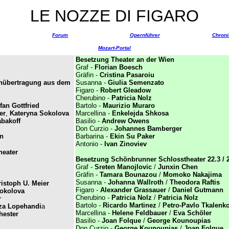
LE NOZZE DI FIGARO
Forum
Opernführer
Chroni
Mozart-Portal
Besetzung Theater an der Wien
Graf -
Florian Boesch
Gräfin -
Cristina Pasaroiu
ehübertragung aus dem
Susanna -
Giulia Semenzato
Figaro -
Robert Gleadow
Cherubino -
Patricia Nolz
fan Gottfried
Bartolo -
Maurizio Muraro
er
,
Kateryna Sokolova
Marcellina -
Enkelejda Shkosa
abakoff
Basilio -
Andrew Owens
Don Curzio -
Johannes Bamberger
n
Barbarina -
Ekin Su Paker
Antonio -
Ivan Zinoviev
heater
Besetzung Schönbrunner Schlosstheater 22.3 / 2
Graf -
Sreten Manojlovic
/
Junxin Chen
Gräfin -
Tamara Bounazou
/
Momoko Nakajima
Susanna -
Johanna Wallroth
/
Theodora Raftis
istoph U. Meier
Figaro -
Alexander Grassauer
/
Daniel Gutmann
okolova
Cherubino -
Patricia Nolz
/
Patricia Nolz
r
Bartolo -
Ricardo Martinez
/
Petro-Pavlo Tkalenk
za Lopehandi
a
Marcellina -
Helene Feldbauer
/
Eva Schöler
ester
Basilio -
Joan Folque
/
George Kounoupias
Don Curzio -
George Kounoupias
/
Joan Folque