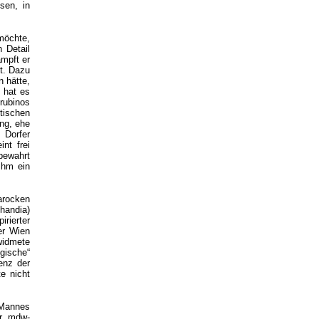
sen, in
 möchte,
 Detail
mpft er
t. Dazu
 hätte,
 hat es
rubinos
tischen
ung, ehe
 Dorfer
nt frei
bewahrt
ihm ein
arocken
handia)
rierter
er Wien
widmete
gische“
enz der
e nicht
 Mannes
er mdw-