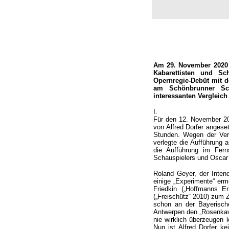
Am 29. November 2020 
Kabarettisten und Sch
Opernregie-Debüt mit 
am Schönbrunner Sch
interessanten Vergleich 
I.
Für den 12. November 20
von Alfred Dorfer angese
Stunden. Wegen der Ve
verlegte die Aufführung 
die Aufführung im Fern
Schauspielers und Oscar 
Roland Geyer, der Inten
einige „Experimente“ erm
Friedkin („Hoffmanns E
(„Freischütz“ 2010) zum 
schon an der Bayerisch
Antwerpen den „Rosenkava
nie wirklich überzeugen 
Nun ist Alfred Dorfer ke