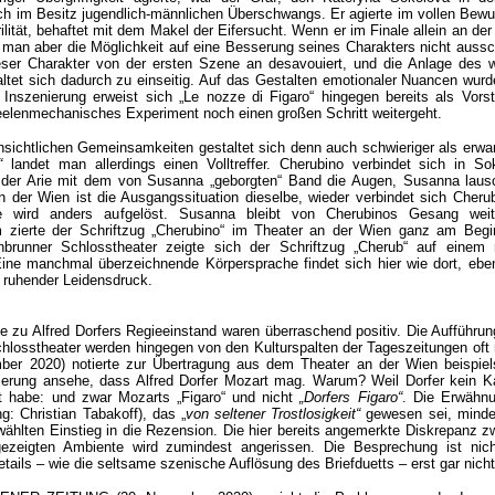
ch im Besitz jugendlich-männlichen Überschwangs. Er agierte im vollen Bewu
ilität, behaftet mit dem Makel der Eifersucht. Wenn er im Finale allein an d
 man aber die Möglichkeit auf eine Besserung seines Charakters nicht aussc
ieser Charakter von der ersten Szene an desavouiert, und die Anlage des w
ltet sich dadurch zu einseitig. Auf das Gestalten emotionaler Nuancen wurd
 Inszenierung erweist sich „Le nozze di Figaro“ hingegen bereits als Vorst
 seelenmechanisches Experiment noch einen großen Schritt weitergeht.
sichtlichen Gemeinsamkeiten gestaltet sich denn auch schwieriger als erwart
“
landet man allerdings einen Volltreffer. Cherubino verbindet sich in So
 der Arie mit dem von Susanna „geborgten“ Band die Augen, Susanna laus
 der Wien ist die Ausgangssituation dieselbe, wieder verbindet sich Cherub
 wird anders aufgelöst. Susanna bleibt von Cherubinos Gesang wei
 zierte der Schriftzug „Cherubino“ im Theater an der Wien ganz am Begi
brunner Schlosstheater zeigte sich der Schriftzug „Cherub“ auf einem 
Eine manchmal überzeichnende Körpersprache findet sich hier wie dort, ebe
in ruhender Leidensdruck.
 zu Alfred Dorfers Regieeinstand waren überraschend positiv. Die Aufführun
osstheater werden hingegen von den Kulturspalten der Tageszeitungen oft n
r 2020) notierte zur Übertragung aus dem Theater an der Wien beispiel
erung ansehe, dass Alfred Dorfer Mozart mag. Warum? Weil Dorfer kein Ka
rt habe: und zwar Mozarts „Figaro“ und nicht
„Dorfers Figaro“
. Die Erwähn
g: Christian Tabakoff), das „
von seltener Trostlosigkeit“
gewesen sei, minde
wählten Einstieg in die Rezension. Die hier bereits angemerkte Diskrepanz z
zeigten Ambiente wird zumindest angerissen. Die Besprechung ist nic
tails – wie die seltsame szenische Auflösung des Briefduetts – erst gar nicht