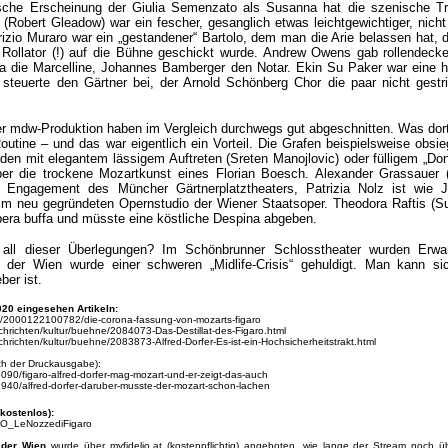
sche Erscheinung der Giulia Semenzato als Susanna hat die szenische Tr
o (Robert Gleadow) war ein fescher, gesanglich etwas leichtgewichtiger, nich
izio Muraro war ein „gestandener“ Bartolo, dem man die Arie belassen hat, d
 Rollator (!) auf die Bühne geschickt wurde. Andrew Owens gab rollendeck
sa die Marcelline, Johannes Bamberger den Notar. Ekin Su Paker war eine 
 steuerte den Gärtner bei, der Arnold Schönberg Chor die paar nicht gestr
er mdw-Produktion haben im Vergleich durchwegs gut abgeschnitten. Was dort 
outine – und das war eigentlich ein Vorteil. Die Grafen beispielsweise obsi
den mit elegantem lässigem Auftreten (Sreten Manojlovic) oder fülligem „Don
er die trockene Mozartkunst eines Florian Boesch. Alexander Grassauer (
im Engagement des Müncher Gärtnerplatztheaters, Patrizia Nolz ist wie 
d im neu gegründeten Opernstudio der Wiener Staatsoper. Theodora Raftis (S
 Opera buffa und müsste eine köstliche Despina abgeben.
all dieser Überlegungen? Im Schönbrunner Schlosstheater wurden Erwa
der Wien wurde einer schweren „Midlife-Crisis“ gehuldigt. Man kann sic
ber ist.
20 eingesehen Artikeln:
ry/2000122100782/die-corona-fassung-von-mozarts-figaro
chrichten/kultur/buehne/2084073-Das-Destillat-des-Figaro.html
chrichten/kultur/buehne/2083873-Alfred-Dorfer-Es-ist-ein-Hochsicherheitstrakt.html
ach der Druckausgabe):
090/figaro-alfred-dorfer-mag-mozart-und-er-zeigt-das-auch
940/alfred-dorfer-daruber-musste-der-mozart-schon-lachen
kostenlos):
WSO_LeNozzediFigaro
n der Wien
wurde über myfidelio.at (kostenpflichtig) angeboten, wie lange der Stream noch ü