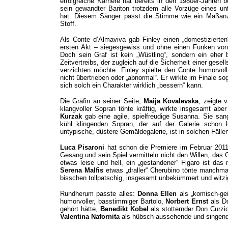
erfolgreiche Karriere hat bereits in den 1980er-Jahren
sein gewandter Bariton trotzdem alle Vorzüge eines un
hat. Diesem Sänger passt die Stimme wie ein Maßanzu
Stoff.
Als Conte d’Almaviva gab Finley einen „domestizierte
ersten Akt – siegesgewiss und ohne einen Funken von Z
Doch sein Graf ist kein „Wüstling“, sondern ein eher b
Zeitvertreibs, der zugleich auf die Sicherheit einer gese
verzichten möchte. Finley spielte den Conte humorvoll
nicht übertrieben oder „abnormal“. Er wirkte im Finale so
sich solch ein Charakter wirklich „bessern“ kann.
Die Gräfin an seiner Seite,
Maija Kovalevska
, zeigte 
klangvoller Sopran tönte kräftig, wirkte insgesamt aber 
Kurzak
gab eine agile, spielfreudige Susanna. Sie sang 
kühl klingenden Sopran, der auf der Galerie schon l
untypische, düstere Gemäldegalerie, ist in solchen Fäll
Luca Pisaroni
hat schon die Premiere im Februar 2011
Gesang und sein Spiel vermitteln nicht den Willen, das
etwas leise und hell, ein „gestandener“ Figaro ist das n
Serena Malfis
etwas „draller“ Cherubino tönte manchmal 
bisschen tollpatschig, insgesamt unbekümmert und witzi
Rundherum passte alles:
Donna Ellen
als „komisch-gei
humorvoller, basstimmiger Bartolo,
Norbert Ernst
als D
gehört hätte,
Benedikt Kobel
als stotternder Don Curzi
Valentina Nafornita
als hübsch aussehende und singend