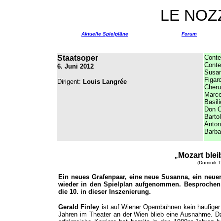
LE NOZ
Aktuelle Spielpläne
Forum
Staatsoper
Conte
Conte
6. Juni 2012
Susa
Figar
Dirigent:
Louis Langrée
Cheru
Marce
Basili
Don C
Barto
Anton
Barbar
Mozart blei
„
(Dominik T
Ein neues Grafenpaar, eine neue Susanna, ein neuer
wieder in den Spielplan aufgenommen. Besprochen w
die 10. in dieser Inszenierung.
Gerald Finley
ist auf Wiener Opernbühnen kein häufiger
Jahren im Theater an der Wien blieb eine Ausnahme. Da