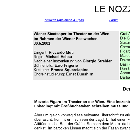
LE NOZ
Aktuelle Spielpläne & Tipps
Forum
Wiener Staatsoper im Theater an der Wien
Graf 
Die G
im Rahmen der Wiener Festwochen
Susa
30.6.2001
Cheru
Figar
Dirigent:
Riccardo Muti
Marce
Regie:
Michael Heltau
Dokto
Nach einer Inszenierung von
Giorgio Strehler
Basili
Bühnenbild:
Ezio Frigerio
Don C
Kostüme:
Franca Squarciapino
Anton
Choreinstudierung:
Ernst Dunshirn
Barbar
Der
Mozarts Figaro im Theater an der Wien. Eine Inszen
unbedingt mit Großbuchstaben schreiben muss und v
Aber um gleich vorweg diese seltsame Überschrift zu erk
überrascht, kommt er frisch von der Jagd. Er hat einen Fas
Attitüde in das Bett der Gräfin. So nach dem Motto: da bi
denkst. Im barocken Linnen macht sich der Fasan zwar g