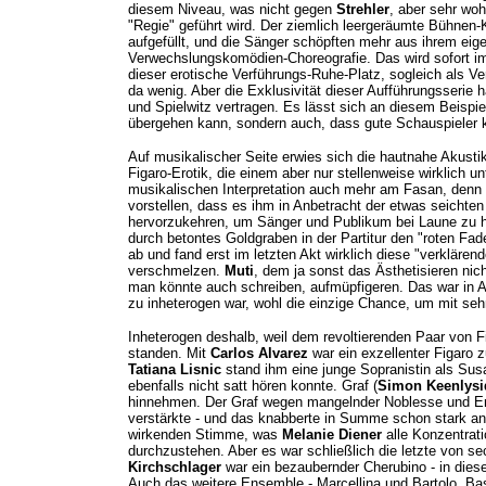
diesem Niveau, was nicht gegen
Strehler
, aber sehr wo
"Regie" geführt wird. Der ziemlich leergeräumte Bühnen-K
aufgefüllt, und die Sänger schöpften mehr aus ihrem eige
Verwechslungskomödien-Choreografie. Das wird sofort im e
dieser erotische Verführungs-Ruhe-Platz, sogleich als V
da wenig. Aber die Exklusivität dieser Aufführungsserie 
und Spielwitz vertragen. Es lässt sich an diesem Beispie
übergehen kann, sondern auch, dass gute Schauspieler 
Auf musikalischer Seite erwies sich die hautnahe Akusti
Figaro-Erotik, die einem aber nur stellenweise wirklich u
musikalischen Interpretation auch mehr am Fasan, denn 
vorstellen, dass es ihm in Anbetracht der etwas seichten
hervorzukehren, um Sänger und Publikum bei Laune zu h
durch betontes Goldgraben in der Partitur den "roten Fade
ab und fand erst im letzten Akt wirklich diese "verklä
verschmelzen.
Muti
, dem ja sonst das Ästhetisieren nic
man könnte auch schreiben, aufmüpfigeren. Das war in 
zu inheterogen war, wohl die einzige Chance, um mit se
Inheterogen deshalb, weil dem revoltierenden Paar von F
standen. Mit
Carlos Alvarez
war ein exzellenter Figaro 
Tatiana Lisnic
stand ihm eine junge Sopranistin als Sus
ebenfalls nicht satt hören konnte. Graf (
Simon Keenlysi
hinnehmen. Der Graf wegen mangelnder Noblesse und Ero
verstärkte - und das knabberte in Summe schon stark an 
wirkenden Stimme, was
Melanie Diener
alle Konzentrat
durchzustehen. Aber es war schließlich die letzte von s
Kirchschlager
war ein bezaubernder Cherubino - in dies
Auch das weitere Ensemble - Marcellina und Bartolo, Basi