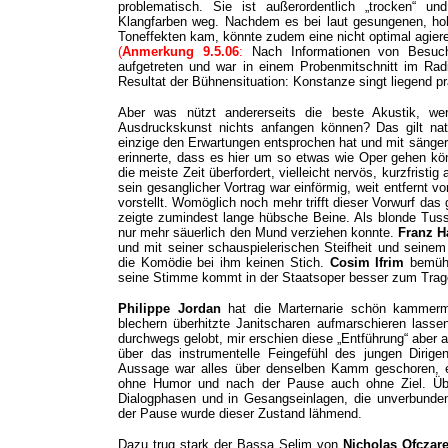
problematisch. Sie ist außerordentlich „trocken“ 
Klangfarben weg. Nachdem es bei laut gesungenen, ho
Toneffekten kam, könnte zudem eine nicht optimal agier
(
Anmerkung 9.5.06
:
Nach Informationen von Besuche
aufgetreten und war in einem Probenmitschnitt im Rad
Resultat der Bühnensituation: Konstanze singt liegend pr
Aber was nützt andererseits die beste Akustik, we
Ausdruckskunst nichts anfangen können? Das gilt natü
einzige den Erwartungen entsprochen hat und mit sänge
erinnerte, dass es hier um so etwas wie Oper gehen kö
die meiste Zeit überfordert, vielleicht nervös, kurzfrist
sein gesanglicher Vortrag war einförmig, weit entfernt
vorstellt. Womöglich noch mehr trifft dieser Vorwurf da
zeigte zumindest lange hübsche Beine. Als blonde Tu
nur mehr säuerlich den Mund verziehen konnte.
Franz H
und mit seiner schauspielerischen Steifheit und seine
die Komödie bei ihm keinen Stich.
Cosim Ifrim
bemüht
seine Stimme kommt in der Staatsoper besser zum Trag
Philippe Jordan
hat die Marternarie schön kammermu
blechern überhitzte Janitscharen aufmarschieren lasse
durchwegs gelobt, mir erschien diese „Entführung“ aber a
über das instrumentelle Feingefühl des jungen Dirige
Aussage war alles über denselben Kamm geschoren, e
ohne Humor und nach der Pause auch ohne Ziel. Über
Dialogphasen und in Gesangseinlagen, die unverbunde
der Pause wurde dieser Zustand lähmend.
Dazu trug stark der Bassa Selim von
Nicholas Ofczar