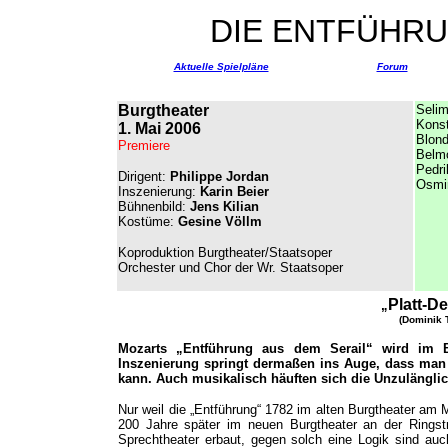
DIE ENTFÜHRU
Aktuelle Spielpläne
Forum
Burgtheater
Seli
Kons
1. Mai 2006
Blond
Premiere
Belm
Pedri
Dirigent:
Philippe Jordan
Osmi
Inszenierung
:
Karin Beier
Bühnenbild:
Jens Kilian
Kostüme:
Gesine Völlm
Koproduktion Burgtheater/Staatsoper
Orchester und Chor der Wr. Staatsoper
Platt-D
„
(Dominik 
Mozarts „Entführung aus dem Serail“ wird im Bur
Inszenierung springt dermaßen ins Auge, dass man a
kann. Auch musikalisch häuften sich die Unzulänglic
Nur weil die „Entführung“ 1782 im alten Burgtheater am 
200 Jahre später im neuen Burgtheater an der Ringstr
Sprechtheater erbaut, gegen solch eine Logik sind au