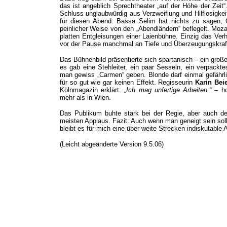
das ist angeblich Sprechtheater „auf der Höhe der Zeit“.
Schluss unglaubwürdig aus Verzweiflung und Hilflosigk
für diesen Abend: Bassa Selim hat nichts zu sagen, 
peinlicher Weise von den „Abendländern“ beflegelt. Moz
platten Entgleisungen einer Laienbühne. Einzig das V
vor der Pause manchmal an Tiefe und Überzeugungskraf
Das Bühnenbild präsentierte sich spartanisch – ein großes
es gab eine Stehleiter, ein paar Sesseln, ein verpackt
man gewiss „Carmen“ geben. Blonde darf einmal gefährli
für so gut wie gar keinen Effekt. Regisseurin
Karin Bei
Kölnmagazin erklärt:
„Ich mag unfertige Arbeiten.“
– ho
mehr als in Wien.
Das Publikum buhte stark bei der Regie, aber auch de
meisten Applaus. Fazit: Auch wenn man geneigt sein soll
bleibt es für mich eine über weite Strecken indiskutable 
(Leicht abgeänderte Version 9.5.06)