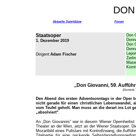
DON
Aktuelle Spielpläne
Forum
Staatsoper
Don 
Donn
1. Dezember 2019
Don O
Donna
Lepor
Dirigent:
Adam Fischer
Zerlin
Mase
Komtu
„Don Giovanni, 59. Auffüh
(Dominik 
Den Abend des ersten Adventsonntags in der Oper bei
nicht gerade für einen christlichen Lebenswandel,
vom Teufel geholt. Man muss an die derart ins Lot g
„absolviert“
.
An „Don Giovannis“ war in diesem Wiener Opernherbst 
Theater an der Wien, jetzt an der Wiener Staatsoper. D
Mozartbild eines Pultstars mit Kontrollzwang, die Auffüh
Titelpartie für eine packende Selbstdarstellungsperf