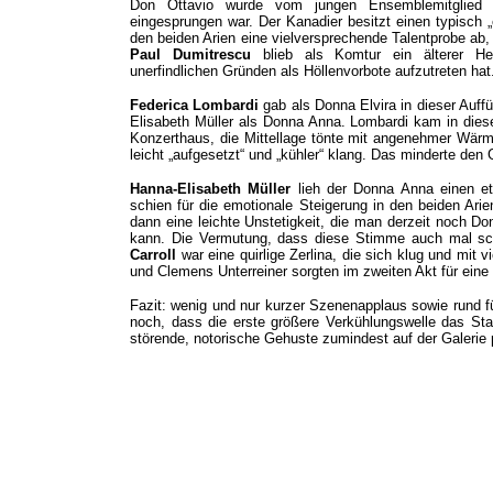
Don Ottavio wurde vom jungen Ensemblemitglie
eingesprungen war. Der Kanadier besitzt einen typisch „e
den beiden Arien eine vielversprechende Talentprobe ab,
Paul Dumitrescu
blieb als Komtur ein älterer Her
unerfindlichen Gründen als Höllenvorbote aufzutreten hat
Federica Lombardi
gab als Donna Elvira in dieser Auf
Elisabeth Müller als Donna Anna. Lombardi kam in dies
Konzerthaus, die Mittellage tönte mit angenehmer Wärme,
leicht „aufgesetzt“ und „kühler“ klang. Das minderte de
Hanna-Elisabeth Müller
lieh der Donna Anna einen e
schien für die emotionale Steigerung in den beiden Ari
dann eine leichte Unstetigkeit, die man derzeit noch 
kann. Die Vermutung, dass diese Stimme auch mal schne
Carroll
war eine quirlige Zerlina, die sich klug und mit
und Clemens Unterreiner sorgten im zweiten Akt für eine
Fazit: wenig und nur kurzer Szenenapplaus sowie rund f
noch, dass die erste größere Verkühlungswelle das Sta
störende, notorische Gehuste zumindest auf der Galeri