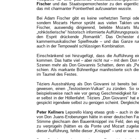
Fischer
und das Staatsopernorchester zu den eigentlic
das mit charmanter Pointiertheit aufzuwarten wusste.
Bei Adam Fischer gibt es keine verhetzten Tempi od
sondern Mozarts Humor sprüht aus vielen Takten u
Fischer, auswendig dirigierend, belebte Mozarts Mus
„rohköstlerische“ historisch informierte Aufführungspra
den Esprit drückende „Romantik“. Das Orchester d
kammermusikalischer Spielfreude – und das Ganze run
auch in der Tempowahl schlüssigen Kombination.
Einschränkend sei hinzugefügt, dass die Aufführung e
kommen. Das hatte viel – aber nicht nur – mit
dem Don 
Szenen mehr als Don Giovannis Schatten, denn als „Per
schien. Als markante Bühnenfigur manifestierte sich di
im Taumel des Festes.
Téziers Ausstrahlung als Don Giovanni ist bereits bei
gewesen, einen „Testosteron-Vulkan“ zu zünden. So s
beispielsweise nach wie vor genug Geschmeidigkeit für 
er selbst in der Höllenfahrt. Téziers „Don Giovanni“ hat
gespickt irgendwie selbst zu genügen scheint. Dergleich
Peter Kellners
Leporello klang etwas grob – auch in de
von Don Juans-Eroberungen hätte in einer deutschen Fas
Stimme gleichsam den Bauernknüppel ins Feld, den ei
zu verprügeln (hätten es da Ponte und Mozart zugel
dieser Aufführung, fehlte dieser „Knüppel“ – und er war meh