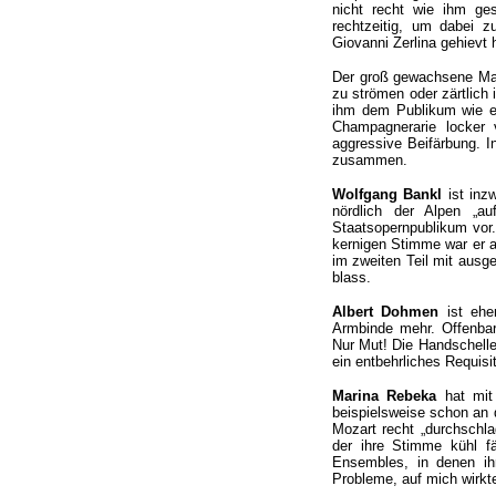
nicht recht wie ihm ge
rechtzeitig, um dabei z
Giovanni Zerlina gehievt 
Der groß gewachsene Matt
zu strömen oder zärtlich
ihm dem Publikum wie ei
Champagnerarie locker 
aggressive Beifärbung. I
zusammen.
Wolfgang Bankl
ist inzw
nördlich der Alpen „a
Staatsopernpublikum vor.
kernigen Stimme war er a
im zweiten Teil mit ausge
blass.
Albert Dohmen
ist eher
Armbinde mehr. Offenbar
Nur Mut! Die Handschell
ein entbehrliches Requisit
Marina Rebeka
hat mit 
beispielsweise schon an 
Mozart recht „durchschl
der ihre Stimme kühl f
Ensembles, in denen ih
Probleme, auf mich wirkte 