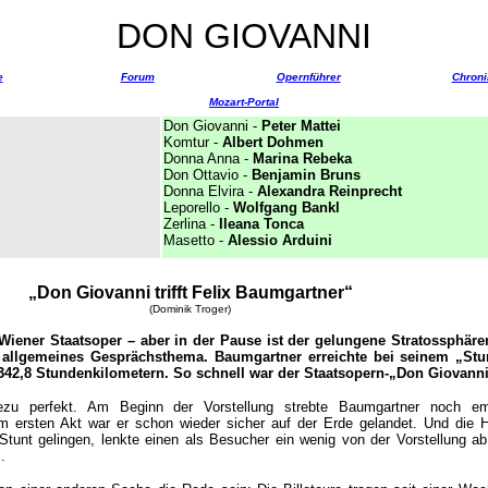
DON GIOVANNI
e
Forum
Opernführer
Chroni
Mozart-Portal
Don Giovanni -
Peter Mattei
Komtur -
Albert Dohmen
Donna Anna -
Marina Rebeka
Don Ottavio -
Benjamin Bruns
Donna Elvira -
Alexandra Reinprecht
Leporello -
Wolfgang Bankl
Zerlina -
Ileana Tonca
Masetto -
Alessio Arduini
„Don Giovanni trifft Felix Baumgartner
“
(Dominik Troger)
Wiener Staatsoper – aber in der Pause ist der gelungene Stratossphär
 allgemeines Gesprächsthema. Baumgartner erreichte bei seinem „Stu
342,8 Stundenkilometern. So schnell war der Staatsopern-„Don Giovanni
zu perfekt. Am Beginn der Vorstellung strebte Baumgartner noch e
m ersten Akt war er schon wieder sicher auf der Erde gelandet. Und die H
unt gelingen, lenkte einen als Besucher ein wenig von der Vorstellung ab,
.