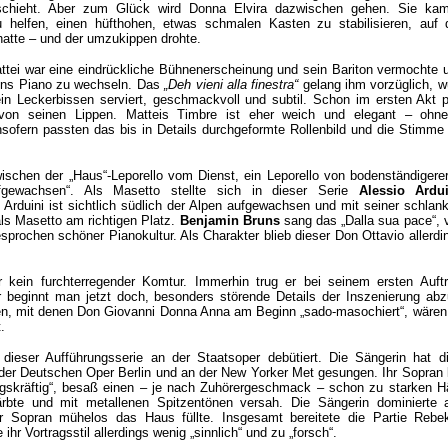
schieht. Aber zum Glück wird Donna Elvira dazwischen gehen. Sie ka
u helfen, einen hüfthohen, etwas schmalen Kasten zu stabilisieren, auf
hatte – und der umzukippen drohte.
ei war eine eindrückliche Bühnenerscheinung und sein Bariton vermochte un
 ins Piano zu wechseln. Das
„Deh vieni alla finestra“
gelang ihm vorzüglich, w
n Leckerbissen serviert, geschmackvoll und subtil. Schon im ersten Akt pe
von seinen Lippen. Matteis Timbre ist eher weich und elegant – ohne
nsofern passten das bis in Details durchgeformte Rollenbild und die Stimme
ischen der „Haus“-Leporello vom Dienst, ein Leporello von bodenständigere
ufgewachsen“. Als Masetto stellte sich in dieser Serie
Alessio Ardui
 Arduini ist sichtlich südlich der Alpen aufgewachsen und mit seiner schlan
ls Masetto am richtigen Platz.
Benjamin Bruns
sang das „Dalla sua pace“, 
sprochen schöner Pianokultur. Als Charakter blieb dieser Don Ottavio allerdi
 kein furchterregender Komtur. Immerhin trug er bei seinem ersten Auftri
 beginnt man jetzt doch, besonders störende Details der Inszenierung abz
en, mit denen Don Giovanni Donna Anna am Beginn „sado-masochiert“, wären
.
dieser Aufführungsserie an der Staatsoper debütiert. Die Sängerin hat di
der Deutschen Oper Berlin und an der New Yorker Met gesungen. Ihr Sopran 
agskräftig“, besaß einen – je nach Zuhörergeschmack – schon zu starken Hä
ärbte und mit metallenen Spitzentönen versah. Die Sängerin dominierte 
r Sopran mühelos das Haus füllte. Insgesamt bereitete die Partie Rebe
ihr Vortragsstil allerdings wenig „sinnlich“ und zu „forsch“.