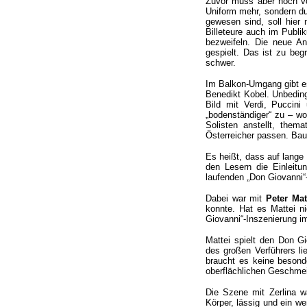
Zuvor muss aber noch vo
Uniform mehr, sondern du
gewesen sind, soll hier 
Billeteure auch im Publi
bezweifeln. Die neue A
gespielt. Das ist zu be
schwer.
Im Balkon-Umgang gibt es
Benedikt Kobel. Unbeding
Bild mit Verdi, Puccini
„bodenständiger“ zu – wo
Solisten anstellt, the
Österreicher passen. Bau
Es heißt, dass auf lange 
den Lesern die Einleitun
laufenden „Don Giovanni“
Dabei war mit
Peter Mat
konnte. Hat es Mattei n
Giovanni“-Inszenierung i
Mattei spielt den Don Gi
des großen Verführers lie
braucht es keine besonde
oberflächlichen Geschmeid
Die Szene mit Zerlina wa
Körper, lässig und ein w