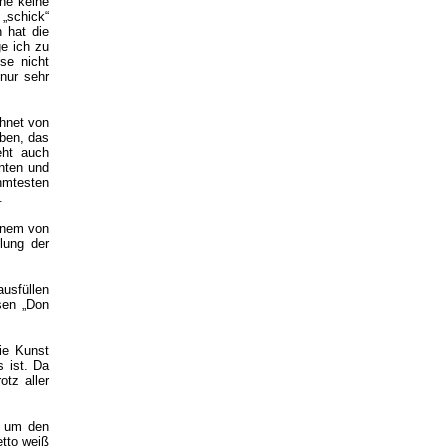
he keine
„schick“
n hat die
ge ich zu
se nicht
nur sehr
hnet von
eben, das
eht auch
nten und
hmtesten
.
einem von
lung der
ausfüllen
sen „Don
ie Kunst
s ist. Da
otz aller
r um den
etto weiß