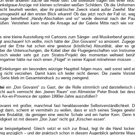
n einer anderen Sache die Rede sein: Die Billeteure tragen seit einer Woc
nkelgraue Anzüge mit kleinen schmalen weißen Schildern. Ob die Uniformen 
nicht beurteilt werden, aber ihr praktischer Zweck stand außer Zweifel: Ma
kumsgewühl auf den ersten Blick erkannt! Ob das jetzt noch der Fall ist, wa
nsage betreffend „Handy-Abschalten und so“ wurde diesmal nach der Pau
grüßen. Verstehen kann man die Ansage auf der Galerie Mitte nach wie vor 
 eine kleine Ausstellung mit Cartoons zum Sänger- und Musikerberuf gezeic
t anschauen! Ich wollte, mich hätte der „Don Giovanni“ so amüsiert. Zugeg
 und der Ente hat schon eine gewisse (köstliche) Absurdität, aber es g
bei die Untersuchungen, die Kobel über die Flugeigenschaften von Instrume
matisch wieder sehr gut zum Stratos-Projekt des momentan weltweit berü
mgartner hätte nur noch einen „Flügel“ in seiner Kapsel mitnehmen müssen ..
Einleitungen ein besonders würziger Hauptteil folgen muss, weil sonst wird 
g nicht verziehen. Damit kann ich leider nicht dienen. Die zweite Vorstel
-Serie blieb im Gesamteindruck zu wenig zwingend.
tei
ein „Don Giovanni“ zu Gast, der die Rolle stimmlich und darstellerisch 
icht auch vermocht den „leeren Raum“ von Altmeister Peter Brook bei des
m Aix-en-Provence der späten 1990er-Jahre auszufüllen?
ovanni mit großer, manchmal fast herablassender Selbstverständlichkeit. D
gt darin, scheint er vermitteln zu wollen, dass er sich seines Sieges gewis
re Brutalität, da genügen eine weiche Schale und ein harter Kern. Denn tr
igkeit ist mit diesem „Don Juan“ nicht gut „Kirschen essen“.
r beispielgebend. Gleich setzt er sich zur Braut, legt ihr die Hand locke
enig anzüglich – und der praktisch schon in diesem Augenblick gehörnte Mas