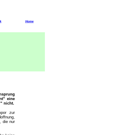
k
Home
ensprung
nt“ eine
“ nicht.
mpor zur
offnung,
 die nur