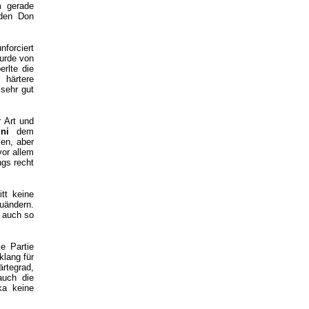
m gerade
 den Don
forciert
urde von
rlte die
 härtere
 sehr gut
r Art und
ni
dem
ken, aber
vor allem
ngs recht
tt keine
uändern.
 auch so
e Partie
klang für
rtegrad,
auch die
ka keine