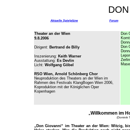
DON
Aktuelle Spielpläne
Forum
Theater an der Wien
Don 
Komt
9.8.2006
Donn
Don O
Dirigent:
Bertrand de Billy
Donna
Lepor
Inszenierung:
Keith Warner
Zerli
Ausstattung:
Es Devlin
Maset
Licht:
Wolfgang Göbel
RSO Wien, Arnold Schönberg Chor
Neuproduktion des Theaters an der Wien im
Rahmen des Festivals KlangBogen Wien 2006,
Koproduktion mit der Königlichen Oper
Kopenhagen
Willkommen im Hot
„
(Dominik 
„Don Giovanni“ im Theater an der Wien: Witzig, b