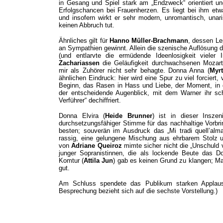
in Gesang und Spiel stark am „Endzweck“ orientiert u
Erfolgschancen bei Frauenherzen. Es liegt bei ihm et
und insofern wirkt er sehr modern, unromantisch, unar
keinen Abbruch tut.
Ähnliches gilt für
Hanno Müller-Brachmann
, dessen Lep
an Sympathien gewinnt. Allein die szenische Auflösung d
(und entlarvte die ermüdende Ideenlosigkeit viele
Zachariassen
die Geläufigkeit durchwachsenen Mozart
mir als Zuhörer nicht sehr behagte. Donna Anna (
Myr
ähnlichen Eindruck: hier wird eine Spur zu viel forciert
Beginn, das Rasen in Hass und Liebe, der Moment, in
der entscheidende Augenblick, mit dem Warner ihr sc
Verführer“ dechiffriert.
Donna Elvira (
Heide Brunner
) ist in dieser Insze
durchsetzungsfähiger Stimme für das nachhaltige Vorbri
besten; souverän im Ausdruck das „Mi tradi quell’alm
rassig, eine gelungene Mischung aus ehrbarem Stolz un
von
Adriane Queiroz
mimte sicher nicht die „Unschuld v
junger Sopranistinnen, die als lockende Beute das D
Komtur (
Attila Jun
) gab es keinen Grund zu klangen; Ma
gut.
Am Schluss spendete das Publikum starken Applaus f
Besprechung bezieht sich auf die sechste Vorstellung.)