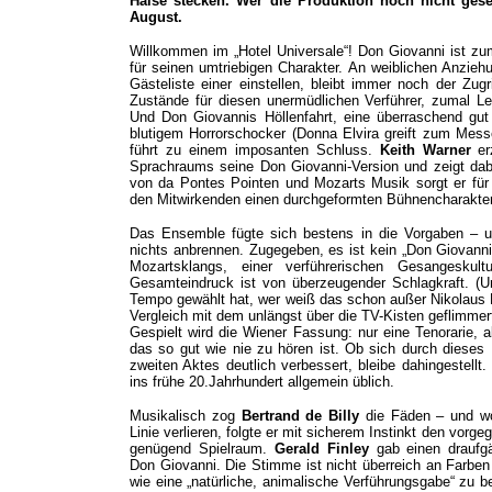
Halse stecken. Wer die Produktion noch nicht gese
August.
Willkommen im „Hotel Universale“! Don Giovanni ist zum
für seinen umtriebigen Charakter. An weiblichen Anzieh
Gästeliste einer einstellen, bleibt immer noch der Zug
Zustände für diesen unermüdlichen Verführer, zumal Lep
Und Don Giovannis Höllenfahrt, eine überraschend gu
blutigem Horrorschocker (Donna Elvira greift zum Mes
führt zu einem imposanten Schluss.
Keith Warner
er
Sprachraums seine Don Giovanni-Version und zeigt dabe
von da Pontes Pointen und Mozarts Musik sorgt er für 
den Mitwirkenden einen durchgeformten Bühnencharakter
Das Ensemble fügte sich bestens in die Vorgaben – u
nichts anbrennen. Zugegeben, es ist kein „Don Giovann
Mozartsklangs, einer verführerischen Gesangeskult
Gesamteindruck ist von überzeugender Schlagkraft. (Un
Tempo gewählt hat, wer weiß das schon außer Nikolaus H
Vergleich mit dem unlängst über die TV-Kisten geflimmer
Gespielt wird die Wiener Fassung: nur eine Tenorarie, a
das so gut wie nie zu hören ist. Ob sich durch dieses
zweiten Aktes deutlich verbessert, bleibe dahingestell
ins frühe 20.Jahrhundert allgemein üblich.
Musikalisch zog
Bertrand de Billy
die Fäden – und wo
Linie verlieren, folgte er mit sicherem Instinkt den vo
genügend Spielraum.
Gerald Finley
gab einen draufgä
Don Giovanni. Die Stimme ist nicht überreich an Farben
wie eine „natürliche, animalische Verführungsgabe“ zu be