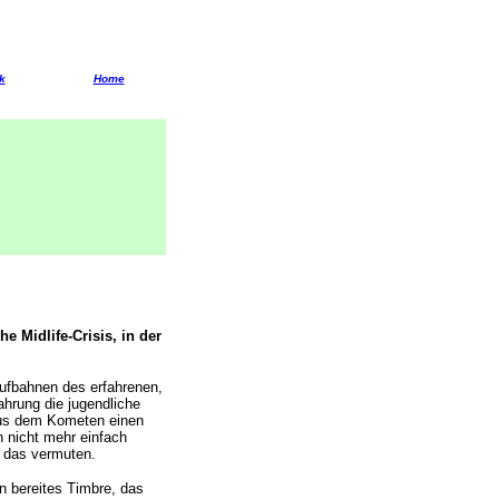
k
Home
e Midlife-Crisis, in der
ufbahnen des erfahrenen,
ahrung die jugendliche
aus dem Kometen einen
 nicht mehr einfach
n das vermuten.
n bereites Timbre, das