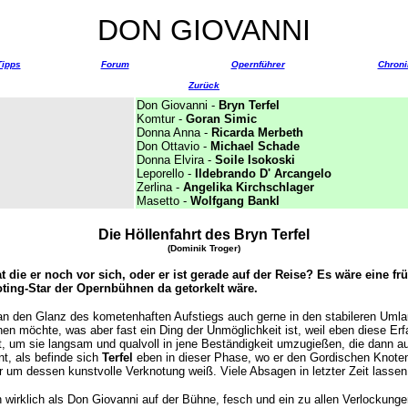
DON GIOVANNI
Tipps
Forum
Opernführer
Chroni
Zurück
Don Giovanni -
Bryn Terfel
Komtur -
Goran Simic
Donna Anna -
Ricarda Merbeth
Don Ottavio -
Michael Schade
Donna Elvira -
Soile Isokoski
Leporello -
Ildebrando D' Arcangelo
Zerlina -
Angelika Kirchschlager
Masetto -
Wolfgang Bankl
Die Höllenfahrt des Bryn Terfel
(Dominik Troger)
die er noch vor sich, oder er ist gerade auf der Reise? Es wäre eine früh
ting-Star der Opernbühnen da getorkelt wäre.
n den Glanz des kometenhaften Aufstiegs auch gerne in den stabileren Umla
en möchte, was aber fast ein Ding der Unmöglichkeit ist, weil eben diese Erf
, um sie langsam und qualvoll in jene Beständigkeit umzugießen, die dann 
t, als befinde sich
Terfel
eben in dieser Phase, wo er den Gordischen Knoten
er um dessen kunstvolle Verknotung weiß. Viele Absagen in letzter Zeit lasse
 wirklich als Don Giovanni auf der Bühne, fesch und ein zu allen Verlockunge