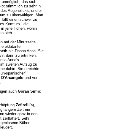
t unmöglich, das sich
ibt stimmlich zu sehr in
 des Augenblicks, und er
ikum zu überwältigen. Man
 fällt einen schwer zu
des Komturs - die
k in jene Höhen, wohin
an sich.
n auf der Minusseite
sie eklatante
beth
als Donna Anna. Sie
, darin zu ertrinken.
onna Anna's
im zweiten Aufzug zu
he dahin. Sie erreichte
 "un-spanischer"
 D'Arcangelo
und vor
.
lingen auch
Goran Simic
Schöpfung
Zefirelli's
),
 längere Zeit ein
nn wieder ganz in den
 zerflattert. Sehr
ollgeblasene Bühne
leudert.