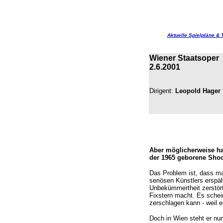
Aktuelle Spielpläne & 
Wiener Staatsoper
2.6.2001
Dirigent:
Leopold Hager
Aber möglicherweise hat 
der 1965 geborene Shoo
Das Problem ist, dass ma
seriösen Künstlers erspäh
Unbekümmertheit zerstört
Fixstern macht. Es schein
zerschlagen kann - weil 
Doch in Wien steht er nun