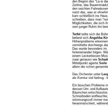
den Beginn des "La ei da
Zerline, das Bauernmädc
den seichten Fahrwässern
nutzt das, was er ohnehi
kam schließlich ins Haus
schreiben, dass man "nur"
Möglichkeiten, die sich i
sein junger Ruhm ihn bere
Terfel
teilte sich die Bü
befand sich
Angelika Ki
Höhenprobleme erkennen l
vermittelte durchwegs da
Das wurde besonders im z
hintereinander folgen. W
einem Leckerbissen Mozart
zwar genauso wie
Schad
Mittelpunkt agierte
Soile
allem der schon genannt
Das Orchester unter
Leo
als Komtur viel beitrug -
Ein bisschen Probleme m
dessen Um- und Aufbauten
Bäumchen entschlusslos ü
Schnürboden entfleuchte, 
stimmungsvoll immer noch
heranmarschiert, während