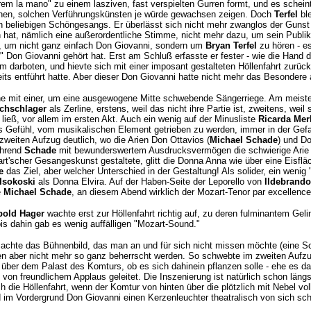
rem la mano" zu einem lasziven, fast verspielten Gurren formt, und es schein
hen, solchen Verführungskünsten je würde gewachsen zeigen. Doch
Terfel
ble
 beliebigen Schöngesangs. Er überlässt sich nicht mehr zwanglos der Gunst
n hat, nämlich eine außerordentliche Stimme, nicht mehr dazu, um sein Publ
, um nicht ganz einfach Don Giovanni, sondern um
Bryan Terfel
zu hören - es
 Don Giovanni gehört hat. Erst am Schluß erfasste er fester - wie die Hand 
hm darboten, und hievte sich mit einer imposant gestalteten Höllenfahrt zurüc
its entführt hatte. Aber dieser Don Giovanni hatte nicht mehr das Besondere 
hne mit einer, um eine ausgewogene Mitte schwebende Sängerriege. Am meiste
rchschlager
als Zerline, erstens, weil das nicht ihre Partie ist, zweitens, weil 
ieß, vor allem im ersten Akt. Auch ein wenig auf der Minusliste
Ricarda Mer
s Gefühl, vom musikalischen Element getrieben zu werden, immer in der Gefahr
weiten Aufzug deutlich, wo die Arien Don Ottavios (
Michael Schade
) und D
ährend
Schade
mit bewunderswertem Ausdrucksvermögen die schwierige Arie 
'scher Gesangeskunst gestaltete, glitt die Donna Anna wie über eine Eisfläc
e
das Ziel, aber welcher Unterschied in der Gestaltung! Als solider, ein wenig
 Isokoski
als Donna Elvira. Auf der Haben-Seite der Leporello von
Ildebrando
e
Michael Schade
, an diesem Abend wirklich der Mozart-Tenor par excellence
pold Hager
wachte erst zur Höllenfahrt richtig auf, zu deren fulminantem Ge
 bis dahin gab es wenig auffälligen "Mozart-Sound."
achte das Bühnenbild, das man an und für sich nicht missen möchte (eine 
 aber nicht mehr so ganz beherrscht werden. So schwebte im zweiten Aufzug
ber dem Palast des Komturs, ob es sich dahinein pflanzen solle - ehe es da
von freundlichem Applaus geleitet. Die Inszenierung ist natürlich schon längst
 die Höllenfahrt, wenn der Komtur von hinten über die plötzlich mit Nebel v
 im Vordergrund Don Giovanni einen Kerzenleuchter theatralisch von sich sch