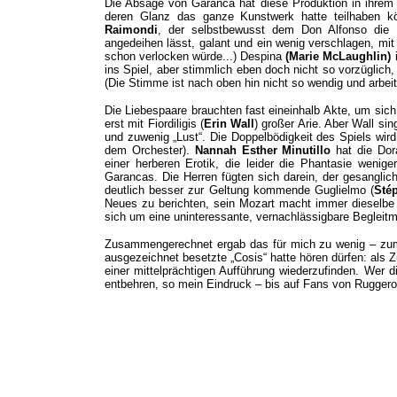
Die Absage von Garanca hat diese Produktion in ihrem 
deren Glanz das ganze Kunstwerk hatte teilhaben k
Raimondi
, der selbstbewusst dem Don Alfonso die
angedeihen lässt, galant und ein wenig verschlagen, mit 
schon verlocken würde...) Despina
(Marie McLaughlin)
i
ins Spiel, aber stimmlich eben doch nicht so vorzüglich,
(Die Stimme ist nach oben hin nicht so wendig und arbeit
Die Liebespaare brauchten fast eineinhalb Akte, um sich 
erst mit Fiordiligis (
Erin Wall
) großer Arie. Aber Wall si
und zuwenig „Lust“. Die Doppelbödigkeit des Spiels wird
dem Orchester).
Nannah Esther Minutillo
hat die Dor
einer herberen Erotik, die leider die Phantasie weniger
Garancas. Die Herren fügten sich darein, der gesangli
deutlich besser zur Geltung kommende Guglielmo (
Sté
Neues zu berichten, sein Mozart macht immer dieselbe
sich um eine uninteressante, vernachlässigbare Begleitm
Zusammengerechnet ergab das für mich zu wenig – zum
ausgezeichnet besetzte „Cosis“ hatte hören dürfen: als Z
einer mittelprächtigen Aufführung wiederzufinden. Wer d
entbehren, so mein Eindruck – bis auf Fans von Ruggero