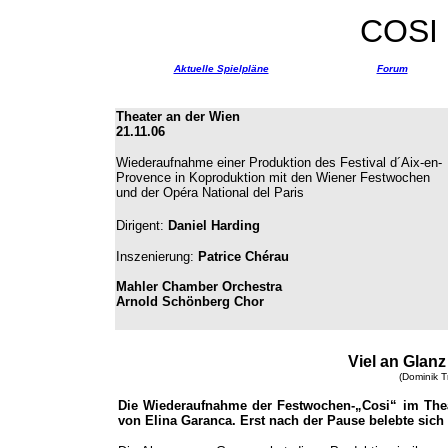
COSI
Aktuelle Spielpläne
Forum
Theater an der Wien
21.11.06
Wiederaufnahme einer
P
roduktion des Festival d´Aix-en-
Provence in Koproduktion mit den Wiener Festwochen
und der Opéra National del Paris
Dirigent:
Daniel Harding
Inszenierung:
Patrice Chérau
Mahler Chamber Orchestra
Arnold Schönberg Chor
Viel an Glanz 
(Dominik T
Die Wiederaufnahme der Festwochen-„Cosi“ im Theat
von Elina Garanca. Erst nach der Pause belebte sich