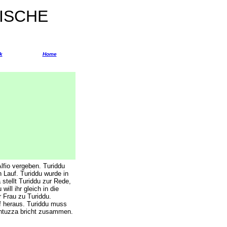
NISCHE
k
Home
lfio vergeben. Turiddu
Lauf. Turiddu wurde in
stellt Turiddu zur Rede,
ll ihr gleich in die
r Frau zu Turiddu.
f heraus. Turiddu muss
antuzza bricht zusammen.