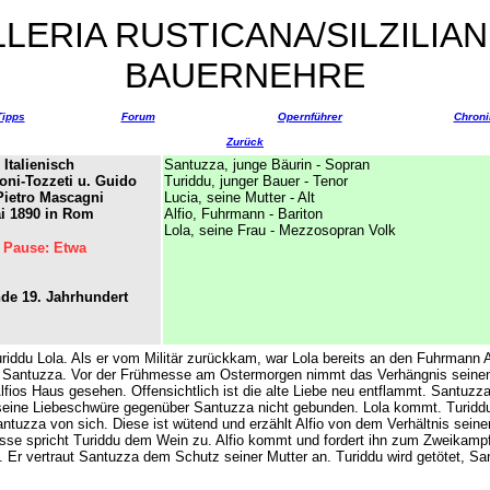
LERIA RUSTICANA/SILZILIA
BAUERNEHRE
Tipps
Forum
Opernführer
Chroni
Zurück
Italienisch
Santuzza, junge Bäurin - Sopran
ioni-Tozzeti u. Guido
Turiddu, junger Bauer - Tenor
Pietro Mascagni
Lucia, seine Mutter - Alt
i 1890 in Rom
Alfio, Fuhrmann - Bariton
Lola, seine Frau - Mezzosopran Volk
 Pause: Etwa
nde 19. Jahrhundert
uriddu Lola. Als er vom Militär zurückkam, war Lola bereits an den Fuhrmann A
t Santuzza. Vor der Frühmesse am Ostermorgen nimmt das Verhängnis seinen 
fios Haus gesehen. Offensichtlich ist die alte Liebe neu entflammt. Santuzza 
 seine Liebeschwüre gegenüber Santuzza nicht gebunden. Lola kommt. Turiddu wi
antuzza von sich. Diese ist wütend und erzählt Alfio von dem Verhältnis seine
se spricht Turiddu dem Wein zu. Alfio kommt und fordert ihn zum Zweikamp
 Er vertraut Santuzza dem Schutz seiner Mutter an. Turiddu wird getötet, S