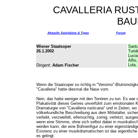
CAVALLERIA RUST
BAU
Aktuelle Spielpläne & Tipps
Forum
Wiener Staatsoper
Santu
26.1.2002
Turid
Lucia
Alfio
Lola,
Dirigent:
Adam Fischer
Wenn die Staatsoper so richtig in "Versimo"-Blutrünstigk
"Cavalleria" hatte diesmal die Nase vorn.
Nein, das hatte weniger mit den Tenören zu tun. Es war
Plakativität dieses Genres unverführt zum emotionalen K
Dramaturgie von "Cavalleria rusticana" und in Zeiten, w
völkerkundliche Beschreibung aus dem Mittelalter, siche
verliebt, verzweifelt, eifersüchtig, zornig, verletzt, aus
wenn eine Stimme, ohne sich selbst dabei in musikalis
werden kann, der eine Bühnenfigur zu einer eigenständig
Existenz zu einer musikdramatischen ist das eigentlich
es gelingt.