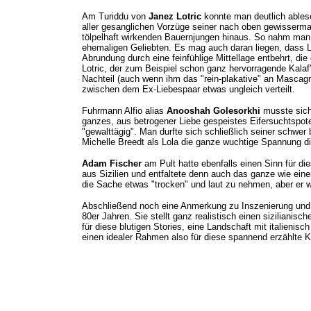
Am Turiddu von
Janez Lotric
konnte man deutlich ablese
aller gesanglichen Vorzüge seiner nach oben gewisserm
tölpelhaft wirkenden Bauernjungen hinaus. So nahm man 
ehemaligen Geliebten. Es mag auch daran liegen, dass Lo
Abrundung durch eine feinfühlige Mittellage entbehrt, di
Lotric, der zum Beispiel schon ganz hervorragende Kala
Nachteil (auch wenn ihm das "rein-plakative" an Masca
zwischen dem Ex-Liebespaar etwas ungleich verteilt.
Fuhrmann Alfio alias
Anooshah Golesorkhi
musste sich
ganzes, aus betrogener Liebe gespeistes Eifersuchtspoten
"gewalttägig". Man durfte sich schließlich seiner schwe
Michelle Breedt als Lola die ganze wuchtige Spannung d
Adam Fischer
am Pult hatte ebenfalls einen Sinn für di
aus Sizilien und entfaltete denn auch das ganze wie eine
die Sache etwas "trocken" und laut zu nehmen, aber er 
Abschließend noch eine Anmerkung zu Inszenierung und 
80er Jahren. Sie stellt ganz realistisch einen sizilianis
für diese blutigen Stories, eine Landschaft mit italieni
einen idealer Rahmen also für diese spannend erzählte 