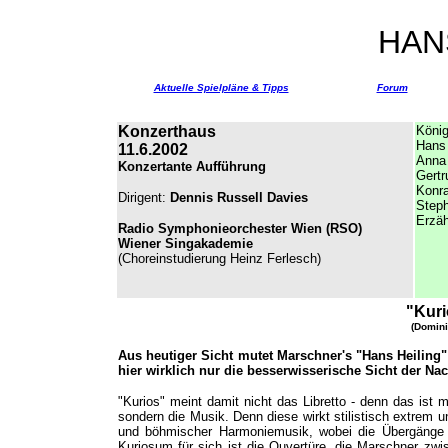
HAN
Aktuelle Spielpläne & Tipps
Forum
Konzerthaus
König
Hans 
11.6.2002
Anna
Konzertante Aufführung
Gertr
Konr
Dirigent:
Dennis Russell Davies
Step
Erzäh
Radio Symphonieorchester Wien (RSO)
Wiener Singakademie
(Choreinstudierung Heinz Ferlesch)
"Kuri
(Domini
Aus heutiger Sicht mutet Marschner's "Hans Heiling" 
hier wirklich nur die besserwisserische Sicht der 
"Kurios" meint damit nicht das Libretto - denn das ist 
sondern die Musik. Denn diese wirkt stilistisch extrem
und böhmischer Harmoniemusik, wobei die Übergänge 
Kuriosum für sich ist die Ouvertüre, die Marschner zwis