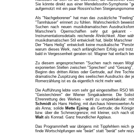
Sie könnte direkt aus einer Mendelssohn-Symphonie "gecu
aufgemotzt mit ein paar Rossini'schen Steigerungsmome
Als "Nachgeborener" hat man das zusätzliche "Feeling"
"Tannhäuser" erinnert zu fühlen. Wahrscheinlich beweis
Suchen nach neuen musikdramatischen Ausdrucksfor
Marschner's Opernschaffen sehr gut gekannt - 
Instrumentationsdetails reichende Ähnlichkeit. Aber 
musikdramatischen Stil entwickelt hat, bleibt Marschne
Der "Hans Heilig" entwickelt keine musikalische "Persön
warum dieses Werk, nach anfänglichem Erfolg und trotz 
bald in Vergessenheit geraten ist: Wagner hat einfach b
Zu diesem angesprochenen "Suchen nach neuen Möglic
exponierten Stellen zwischen "Sprechen" und "Gesang", 
Beginn des dritten Aktes oder Gertrude, auf ihre Tochte
dramatische Zuspitzung des seelischen Ausdrucks der jew
Romerzählung ist es da eigentlich nicht mehr weit.
Die Aufführung lebte vom sehr gut eingestellten RSO W
"Geisterchören" der Wiener Singakademie. Die Solis
Ehrenrettung des Werkes - wohl zu unspektakulär: m
Schmidt
als Hans Heiling; mit durchaus hörenswerten A
als Anna; solide
Mette Ejsing
als Gertrude; die König
bzw. über die Schmerzgrenze; mit kleiner, sich nach
Walt
als Konrad. Ganz freundlicher Applaus.
Das Programmheft war übrigens mit Tippfehlern reich ges
finde Wortschöpfungen wie "beärt" statt "berät" sehr rei