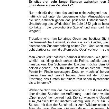
Er sitzt drei sehr lange Stunden zwischen den
„moralisierenden Zeitstücks“.
Nun schließt das eine das andere nicht zwingend aus. 
natürlich ragt unter der biedermeierlichen Atmosphäre s
die sich satirisch gegen das politische Establishmen
Uraufführung des „Wildschütz“ im Jahr 1842 gab es bekan
Kontakte in die „revolutionäre Szene“ und man darf ihn
Wagner.
Trotzdem wird man Lortzings Opern aus heutiger Sicht 
biedermeierliche Gewand, in das sie sich kleiden, viel
historischen Zusammenhang seiner Zeit. Und wenn man 
geht darüber schnell die „Komische Oper“ verloren – s
Man könnte jetzt natürlich darüber diskutieren, wie „tief
wirklich ist, klingt doch schon die Pointe, auf die das
hausbacken: Der Schulmeister Baculus möchte dem Gra
seinen eigenen Esel. Im Publikum hat an diesem Premi
Pointe im Finale sozusagen „Deus ex machina“ hervo
diesen Umstand geahnt haben, denn auf der Bühne
Eröffnung des Grafen mit einem fast schon hysterisch
als animierend?
Wahrscheinlich war das die eigentliche Crux dieses Abe
über die drei Stunden der Aufführung – und diese wurde
„Opernprobe“ komponiert hat). Die schwungvolle Ouvertü
zum „Wildschütz“ ist insofern wichtig, weil in ihr ein
Schuss mit dem der Schulmeister zum Wilderer an seinem
Aber die paar Minuten, die man dadurch eingespart h