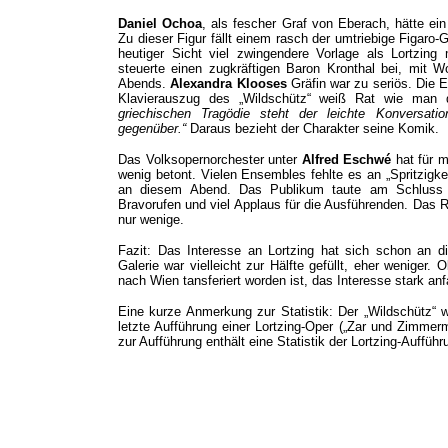
Daniel Ochoa
, als fescher Graf von Eberach, hätte ei
Zu dieser Figur fällt einem rasch der umtriebige Figaro
heutiger Sicht viel zwingendere Vorlage als Lortzin
steuerte einen zugkräftigen Baron Kronthal bei, mit 
Abends.
Alexandra Klooses
Gräfin war zu seriös. Die 
Klavierauszug des „Wildschütz“ weiß Rat wie man d
griechischen Tragödie steht der leichte Konversat
gegenüber.“
Daraus bezieht der Charakter seine Komik.
Das Volksopernorchester unter
Alfred Eschwé
hat für m
wenig betont. Vielen Ensembles fehlte es an „Spritzigkei
an diesem Abend. Das Publikum taute am Schluss 
Bravorufen und viel Applaus für die Ausführenden. Das 
nur wenige.
Fazit: Das Interesse an Lortzing hat sich schon an 
Galerie war vielleicht zur Hälfte gefüllt, eher weniger
nach Wien tansferiert worden ist, das Interesse stark an
Eine kurze Anmerkung zur Statistik: Der „Wildschütz“ w
letzte Aufführung einer Lortzing-Oper („Zar und Zimm
zur Aufführung enthält eine Statistik der Lortzing-Auffü