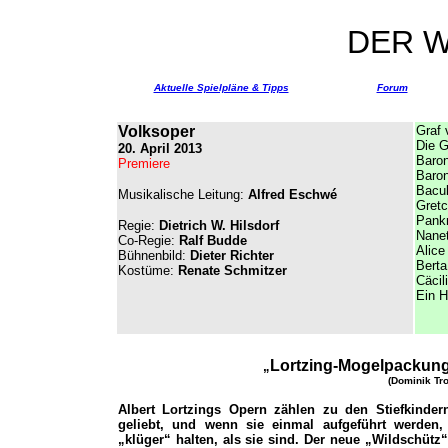
DER 
Aktuelle Spielpläne & Tipps
Forum
Volksoper
Graf 
Die G
20. April 2013
Baron
Premiere
Baron
Bacul
Musikalische Leitung:
Alfred Eschwé
Gret
Pankr
Regie:
Dietrich W. Hilsdorf
Nanet
Co-Regie:
Ralf Budde
Alice
Bühnenbild:
Dieter Richter
Berta
Kostüme:
Renate Schmitzer
Cäcil
Ein H
Lortzing-Mogelpackung
„
(Dominik Tro
Albert Lortzings Opern zählen zu den Stiefkindern
geliebt, und wenn sie einmal aufgeführt werden
„klüger“ halten, als sie sind. Der neue „Wildschütz“