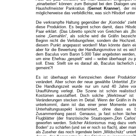
„einarbeiten“ können: zum Beispiel bei den Dialogen un
Haushofmeister Pankratius (
Gernot Kranner
), der m
möglicherweise das verbildlichte, was sich Hilsdorf unte
Die verkrampfte Haltung gegenüber der „Komödie“ zieht 
diese Produktion. Es beginnt schon damit, dass Hilsd
Paar erklärt. (Das Libretto spricht von Gretchen als „Br
seine „Gemahlin“, als solche wird die Gräfin bezeic
Beginn nicht die Verlobungsfeier, sondern die Hochzei
diesem Punkt angepasst worden!! Man könnte darin ein 
aber für die Bewertung der Handlungsmotive ist es wic
dem Baculus vom Baron 5.000 Taler angeboten werden, e
um eine Ehefrau „gespielt“ wird – wobei überhaupt zu
soll. Etwa: Stellt sie es darauf ab, Baculus lächerlich
gemeint?!
Es ist überhaupt ein Kennzeichen dieser Produktion,
verändert. Aber schon der neue gewählte Untertitel „Ei
Die Handlungszeit wurde nur um rund 40 Jahre vo
Uraufführung verlegt. Die Szene ist schön realistis
Kostümen ausstaffiert. Doch solche „Werktreue“ ist
Veränderungen stecken im Detail. Wenn der Gräfin in ihr
unterkommt, dann ist das einer jener Momente unters
Unterhaltungsaspekt kontaminiert, ohne dass es 
Zusammenhang passt. Genauso, ja fast schon lächerli
Flugblätter (der französische Staatsopern-„Don Carl
geworfen werden. Solcher Aktionismus mag dazu verhe
Boden“ zu schärfen (und sei er noch so flach), aber m
als Zuseher das noch irgendwie beim „Wildschütz“ unterb