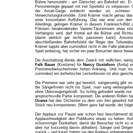
Bühne herumsteht – am Gletscher, am Bahnhof etc. Er 
Personenregie gepaart mit viel Spielwitz zu verpassen
der Amati-Geige entdeckt worden ist, schrei
Verwechslungskomödie. (Und Krämer macht genau das G
einer konzertaten Aufführung. Das war eine von den 
Allerdings gelingen Krämer in diesem Frankreich-Bild
Pölstern herabrodelnden Variete-Tänzerinnen etwa s
Verhängnis wird, darf frontal auf die Bühne und Richt
(damit wirklich gar nichts passieren kann). Ans
abschließenden Bahnhofsbild die Regie das Tohuwabu 
Krämer tappte aber zumindest nicht in die Falle plakativ
Spiel einbezog, hat sicher ein paar Besucher davor bewah
Die Ausstattung diente dem Zweck mit redlichen, wenig
Falk Bauer
(Kostüme) für
Nancy Gustafson
(Anita) e
PremierenbesucherInnen hohen Anklang. Und man mu
zumindest ein ästhetischer Leckerbissen ist also gesich
Die Premiere war sehr gut besetzt, sängerseitig gibt 
die SängerInnen nicht ins Spiel, man sang weitesgehend
ohne Überzeugungskraft. So richtig gefordert wurde nur
anspruchsvolle Partie komponiert. Die anderen Rollen h
Ozawa
hat das Orchester zu dem von ihm gewohnt hoh
Stück neu komponieren. (Wem ganz fad wurde, der folgte
Der Applaus zur Pause war schon fast beschämend dür
Applausfreudigkeit des Publikums etwas zu heben. A
schummriger Dunkelheit, damit die Besucher nicht so s
aber nur kurzzeitig davon abhalten). Sänger und Dirig
zurück – und kaum hatten sie den Applaus entgegengen