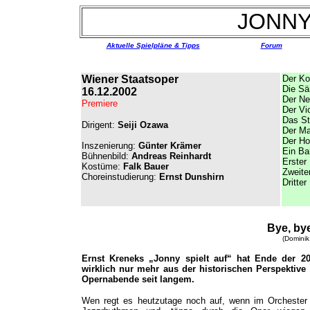
JONNY
Aktuelle Spielpläne & Tipps
Forum
Wiener Staatsoper
Der K
Die Sä
16.12.2002
Der Ne
Premiere
Der Vio
Das S
Dirigent:
Seiji Ozawa
Der Ma
Der Ho
Inszenierung:
Günter Krämer
Ein Ba
Bühnenbild:
Andreas Reinhardt
Erster 
Kostüme:
Falk Bauer
Zweiter
Choreinstudierung:
Ernst Dunshirn
Dritter
Bye, by
(Dominik
Ernst Kreneks „Jonny spielt auf“ hat Ende der 20
wirklich nur mehr aus der historischen Perspektive 
Opernabende seit langem.
Wen regt es heutzutage noch auf, wenn im Orchester 